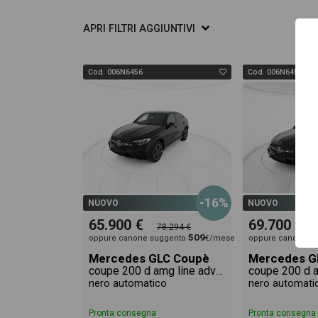
eventuale offerta e rata consigliata per l'acqu
APRI
FILTRI AGGIUNTIVI
Cod. 006N6456
Cod. 006N6457
-16%
NUOVO
NUOVO
65.900 €
69.700 €
78.294 €
509
oppure canone suggerito
€/mese
oppure canone su
Mercedes GLC Coupè
Mercedes G
coupe 200 d amg line advanced 4matic auto
nero automatico
nero automati
Pronta consegna
Pronta consegna