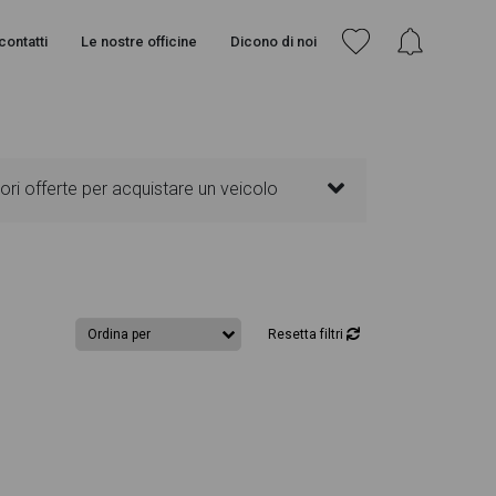
contatti
Le nostre officine
Dicono di noi
i offerte per acquistare un veicolo
la più adatta alle tue necessità, sono
e esterna e colorazione degli interni. Ogni
Resetta filtri
r vedere ogni singolo dettaglio del
e al meglio l'eventuale decisione di provare
o troverai anche il listino prezzi,