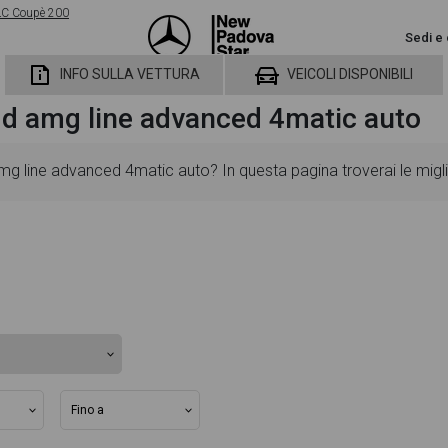
LC Coupè 200
Sedi e 
INFO SULLA VETTURA
VEICOLI DISPONIBILI
d amg line advanced 4matic auto
line advanced 4matic auto? In questa pagina troverai le miglior
gliate e sempre aggiornate in modo da aiutarti a scegliere quel
tazione, dati tecnici, dotazioni standard ed opzionali, colorazion
d 4matic auto dispone di una ricca gallery fotografica per pote
n degli interni in alta definizione. Questo ti permetterà di valutar
ella pagina Mercedes GLC Coupè 200 d amg line advanced 4matic aut