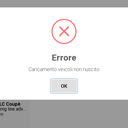
isto del veicolo.
Errore
Caricamento veicoli non riuscito
-15%
OK
81.613 €
607
ggerito
€/mese
LC Coupè
coupe 200 d amg line advanced 4matic auto
co