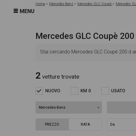
Home
Mercedes-Benz
Mercedes GLC Coupè
Mercedes G
MENU
Mercedes GLC Coupè 200 
Stai cercando Mercedes GLC Coupè 200 d amg 
Mercedes nuovo. Le schede veicolo sono detta
2
vetture trovate
presenti informazioni essenziali come l'alimen
NUOVO
KM 0
USATO
annuncio di GLC Coupè 200 d amg line advance
veicolo, dalle caratteristiche esterne al desig
PREZZO
RATA
il veicolo o acquistarlo online! All'interno d