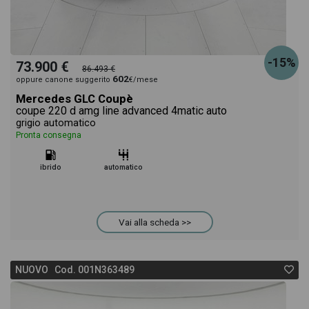
-15%
73.900 €
86.493 €
602
oppure canone suggerito
€/mese
Mercedes GLC Coupè
coupe 220 d amg line advanced 4matic auto
grigio automatico
Pronta consegna
ibrido
automatico
Vai alla scheda >>
NUOVO Cod. 001N363489