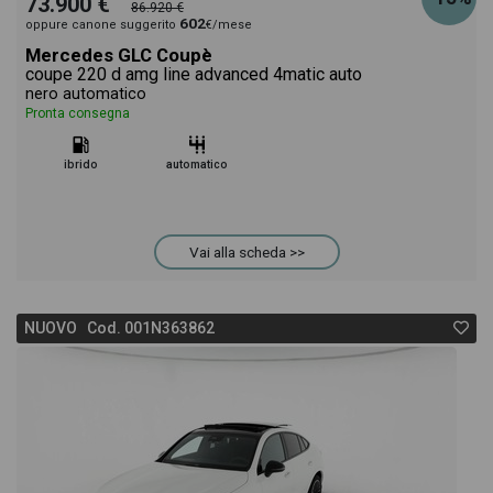
73.900 €
86.920 €
602
oppure canone suggerito
€/mese
Mercedes GLC Coupè
coupe 220 d amg line advanced 4matic auto
nero automatico
Pronta consegna
ibrido
automatico
Vai alla scheda >>
NUOVO Cod. 001N363862