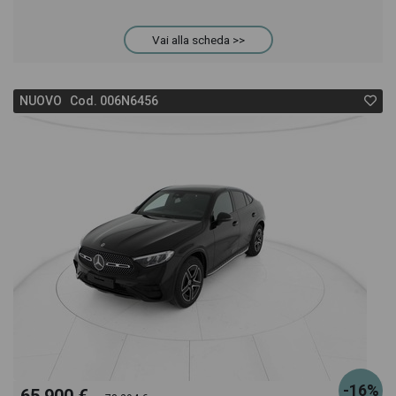
GLC Coupè troverai anche il listino prezzi, eventuale
Vai alla scheda >>
offerta e rata consigliata per l'acquisto del veicolo.
NUOVO Cod. 006N6456
-16%