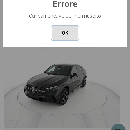
Errore
Caricamento veicoli non riuscito
Vai alla scheda >>
OK
NUOVO Cod. 001N364579