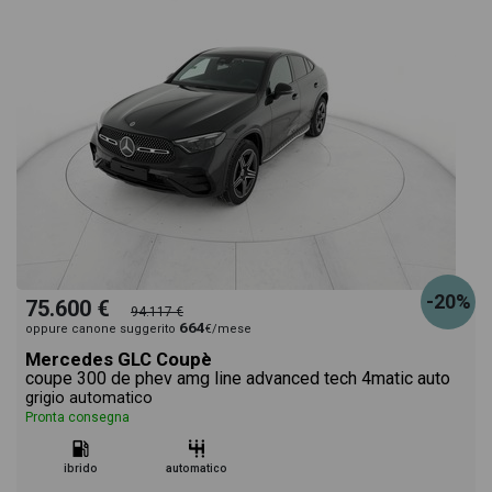
-20%
75.600 €
94.117 €
664
oppure canone suggerito
€/mese
Mercedes GLC Coupè
coupe 300 de phev amg line advanced tech 4matic auto
grigio automatico
Pronta consegna
ibrido
automatico