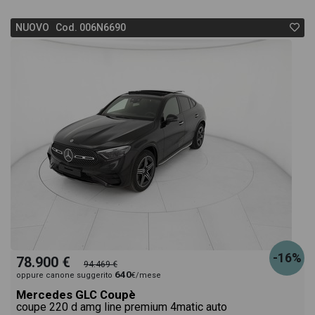
NUOVO Cod. 006N6690
-16%
78.900 €
94.469 €
640
oppure canone suggerito
€/mese
Mercedes GLC Coupè
coupe 220 d amg line premium 4matic auto