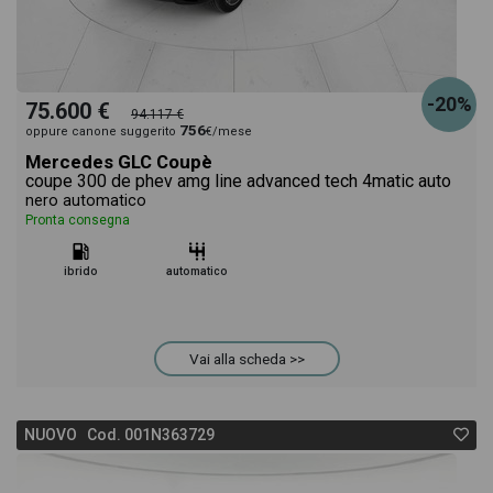
-20%
75.600 €
94.117 €
756
oppure canone suggerito
€/mese
Mercedes GLC Coupè
coupe 300 de phev amg line advanced tech 4matic auto
nero automatico
Pronta consegna
ibrido
automatico
Vai alla scheda >>
NUOVO Cod. 001N363729