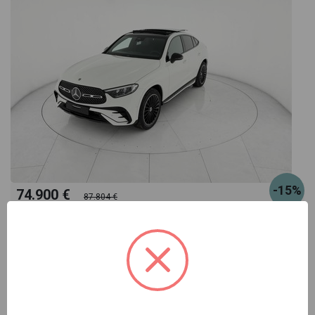
-15%
74.900 €
87.804 €
619
oppure canone suggerito
€/mese
Mercedes GLC Coupè
coupe 220 d amg line advanced 4matic auto
bianco automatico
Pronta consegna
ibrido
automatico