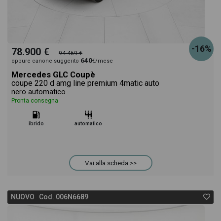
-16%
78.900 €
94.469 €
640
oppure canone suggerito
€/mese
Mercedes GLC Coupè
coupe 220 d amg line premium 4matic auto
nero automatico
Pronta consegna
ibrido
automatico
Vai alla scheda >>
NUOVO Cod. 006N6689