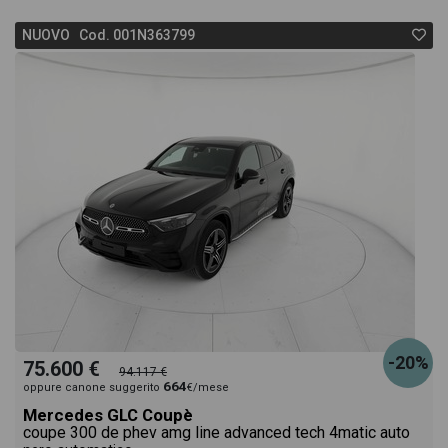
NUOVO Cod. 001N363799
-20%
75.600 €
94.117 €
664
oppure canone suggerito
€/mese
Mercedes GLC Coupè
coupe 300 de phev amg line advanced tech 4matic auto