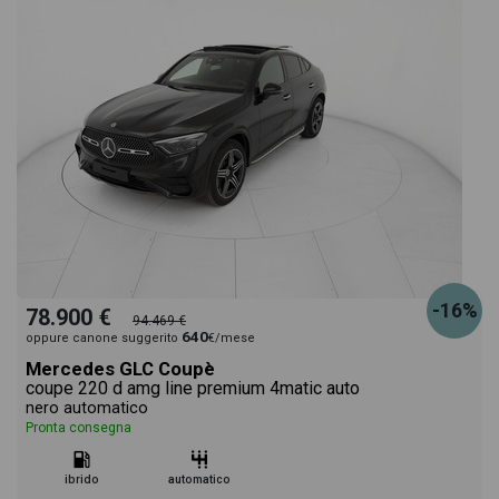
-16%
78.900 €
94.469 €
640
oppure canone suggerito
€/mese
Mercedes GLC Coupè
coupe 220 d amg line premium 4matic auto
nero automatico
Pronta consegna
ibrido
automatico