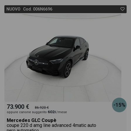
NUOVO Cod. 006N6696
-15%
73.900 €
86.920 €
602
oppure canone suggerito
€/mese
Mercedes GLC Coupè
coupe 220 d amg line advanced 4matic auto
nero automatico