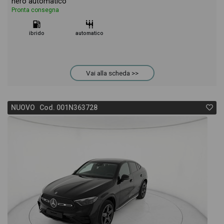
nero automatico
Pronta consegna
ibrido
automatico
Vai alla scheda >>
NUOVO Cod. 001N363728