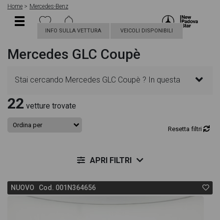
Home
Mercedes-Benz
INFO SULLA VETTURA
VEICOLI DISPONIBILI
Mercedes GLC Coupè
Stai cercando Mercedes GLC Coupè ? In questa
22
pagina troverai le migliori offerte per acquistare un
vetture trovate
veicolo Mercedes nuovo. Le schede veicolo sono
Resetta filtri
dettagliate e sempre aggiornate in modo da aiutarti
APRI FILTRI
a scegliere quella più adatta alle tue necessità,
NUOVO Cod. 001N364656
sono presenti informazioni essenziali come