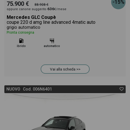
-15%
75.900 €
88.908 €
636
oppure canone suggerito
€/mese
Mercedes GLC Coupè
coupe 220 d amg line advanced 4matic auto
grigio automatico
Pronta consegna
ibrido
automatico
Vai alla scheda >>
NUOVO Cod. 006N6401