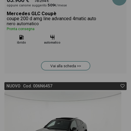
65.900 €
78.294 €
509
oppure canone suggerito
€/mese
Mercedes GLC Coupè
coupe 200 d amg line advanced 4matic auto
nero automatico
Pronta consegna
ibrido
automatico
Vai alla scheda >>
NUOVO Cod. 006N6457