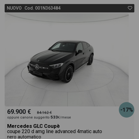
NUOVO Cod. 001N363484
-17%
69.900 €
84.162 €
533
oppure canone suggerito
€/mese
Mercedes GLC Coupè
coupe 220 d amg line advanced 4matic auto
nero automatico