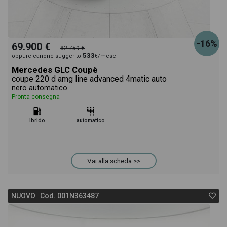
-16%
69.900 €
82.759 €
533
oppure canone suggerito
€/mese
Mercedes GLC Coupè
coupe 220 d amg line advanced 4matic auto
nero automatico
Pronta consegna
ibrido
automatico
Vai alla scheda >>
NUOVO Cod. 001N363487