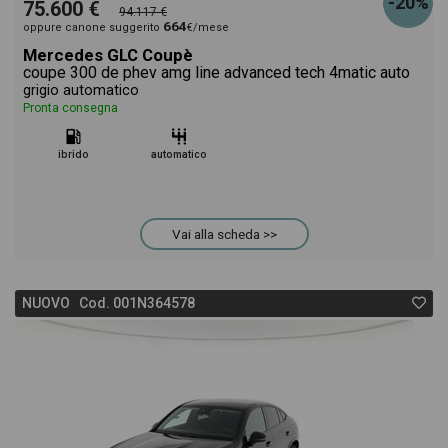
-20%
75.600 €
94.117 €
664
oppure canone suggerito
€/mese
Mercedes GLC Coupè
coupe 300 de phev amg line advanced tech 4matic auto
grigio automatico
Pronta consegna
ibrido
automatico
Vai alla scheda >>
NUOVO Cod. 001N364578