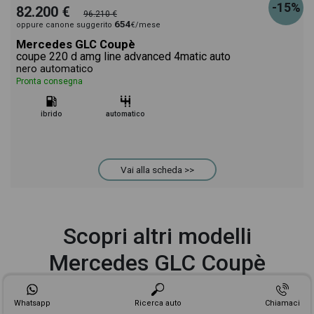
-15%
82.200 €
96.210 €
654
oppure canone suggerito
€/mese
Mercedes GLC Coupè
coupe 220 d amg line advanced 4matic auto
nero automatico
Pronta consegna
ibrido
automatico
Vai alla scheda >>
Scopri altri modelli
Mercedes GLC Coupè
Whatsapp
Ricerca auto
Chiamaci
Mercedes GLC Coupè 200
Mercedes GLC Coupè 220