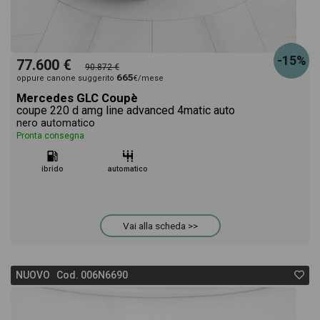
-15%
77.600 €
90.872 €
665
oppure canone suggerito
€/mese
Mercedes GLC Coupè
coupe 220 d amg line advanced 4matic auto
nero automatico
Pronta consegna
ibrido
automatico
Vai alla scheda >>
NUOVO Cod. 006N6690