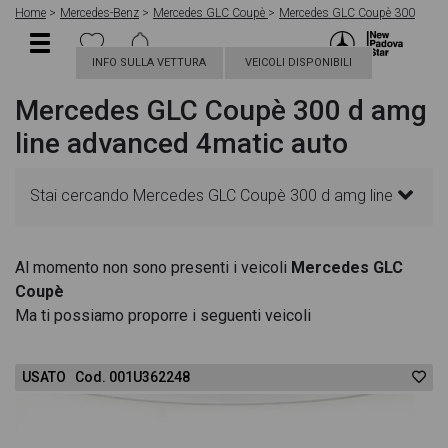
Home
Mercedes-Benz
Mercedes GLC Coupè
Mercedes GLC Coupè 300
INFO SULLA VETTURA
VEICOLI DISPONIBILI
Mercedes GLC Coupè 300 d amg
line advanced 4matic auto
Stai cercando Mercedes GLC Coupè 300 d amg line
advanced 4matic auto? In questa pagina troverai le
Al momento non sono presenti i veicoli
Mercedes GLC
Coupè
migliori offerte per acquistare un veicolo Mercedes
Ma ti possiamo proporre i seguenti veicoli
nuovo. Le schede veicolo sono dettagliate e
USATO Cod. 001U362248
sempre aggiornate in modo da aiutarti a scegliere
quella più adatta alle tue necessità, sono presenti