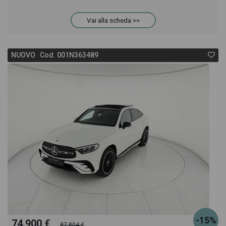
Vai alla scheda >>
acquistarlo online! All'interno della pagina Mercedes
GLC Coupè 300 d amg line advanced 4matic auto
NUOVO Cod. 001N363489
troverai anche il listino prezzi, eventuale offerta e
rata consigliata per l'acquisto del veicolo.
-15%
74.900 €
87.804 €