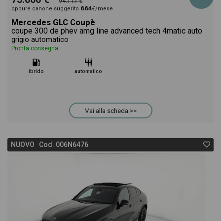
94.117 €
664
oppure canone suggerito
€/mese
Mercedes GLC Coupè
coupe 300 de phev amg line advanced tech 4matic auto
grigio automatico
Pronta consegna
ibrido
automatico
Vai alla scheda >>
NUOVO Cod. 006N6476