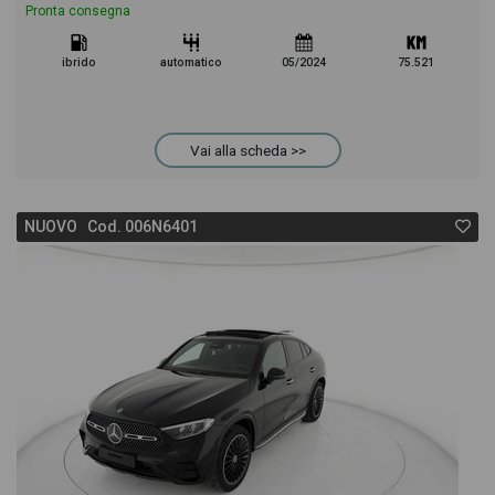
Pronta consegna
ibrido
automatico
05/2024
75.521
Vai alla scheda >>
NUOVO Cod. 006N6401