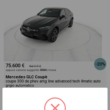
-20%
75.600 €
94.117 €
664
oppure canone suggerito
€/mese
Mercedes GLC Coupè
coupe 300 de phev amg line advanced tech 4matic auto
grigio automatico
Pronta consegna
ibrido
automatico