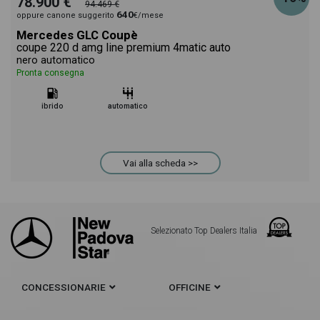
78.900 €
94.469 €
640
oppure canone suggerito
€/mese
Mercedes GLC Coupè
coupe 220 d amg line premium 4matic auto
nero automatico
Pronta consegna
ibrido
automatico
Vai alla scheda >>
Selezionato Top Dealers Italia
CONCESSIONARIE
OFFICINE