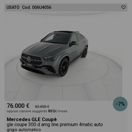
USATO Cod. 006U4056
-7%
76.000 €
82.000 €
832
oppure canone suggerito
€/mese
Mercedes GLE Coupè
gle coupe 300 d amg line premium 4matic auto
grigio automatico