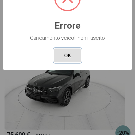
Vai alla scheda >>
Errore
NUOVO Cod. 001N364579
Caricamento veicoli non riuscito
OK
-20%
75.600 €