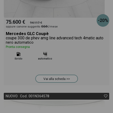
-20%
75.600 €
94.117 €
664
oppure canone suggerito
€/mese
Mercedes GLC Coupè
coupe 300 de phev amg line advanced tech 4matic auto
nero automatico
Pronta consegna
ibrido
automatico
Vai alla scheda >>
NUOVO Cod. 001N364578