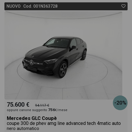
NUOVO Cod. 001N363728
-20%
75.600 €
94.117 €
756
oppure canone suggerito
€/mese
Mercedes GLC Coupè
coupe 300 de phev amg line advanced tech 4matic auto
nero automatico