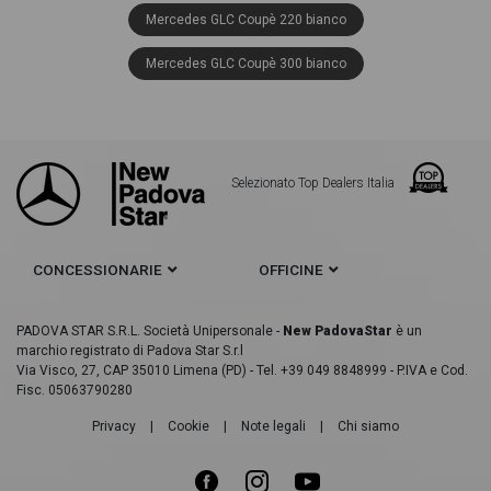
Mercedes GLC Coupè 220 bianco
Mercedes GLC Coupè 300 bianco
Selezionato Top Dealers Italia
CONCESSIONARIE
OFFICINE
PADOVA STAR S.R.L. Società Unipersonale -
New PadovaStar
è un
marchio registrato di Padova Star S.r.l
Via Visco, 27, CAP 35010 Limena (PD) - Tel. +39 049 8848999 - P.IVA e Cod.
Fisc. 05063790280
Privacy
|
Cookie
|
Note legali
|
Chi siamo