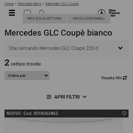
Home
Mercedes-Benz
Mercedes GLC Coupè
INFO SULLA VETTURA
VEICOLI DISPONIBILI
Mercedes GLC Coupè bianco
Stai cercando Mercedes GLC Coupè 220 d
2
Premium 4matic auto? In questa pagina troverai le
vetture trovate
migliori offerte per acquistare un veicolo Mercedes
Resetta filtri
nuovo. Le schede veicolo sono dettagliate e
APRI FILTRI
sempre aggiornate in modo da aiutarti a scegliere
NUOVO Cod. 001N363862
quella più adatta alle tue necessità, sono presenti