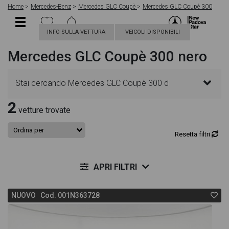
Home
Mercedes-Benz
Mercedes GLC Coupè
Mercedes GLC Coupè 300
INFO SULLA VETTURA
VEICOLI DISPONIBILI
Mercedes GLC Coupè 300 nero
Stai cercando Mercedes GLC Coupè 300 d
2
Premium 4matic auto? In questa pagina troverai le
vetture trovate
migliori offerte per acquistare un veicolo Mercedes
Resetta filtri
nuovo. Le schede veicolo sono dettagliate e
APRI FILTRI
sempre aggiornate in modo da aiutarti a scegliere
NUOVO Cod. 001N363728
quella più adatta alle tue necessità, sono presenti