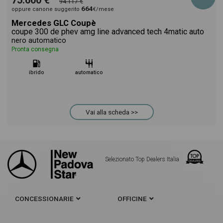
75.600 €
94.117 €
664
oppure canone suggerito
€/mese
Mercedes GLC Coupè
coupe 300 de phev amg line advanced tech 4matic auto
nero automatico
Pronta consegna
ibrido
automatico
Vai alla scheda >>
Selezionato Top Dealers Italia
CONCESSIONARIE
OFFICINE