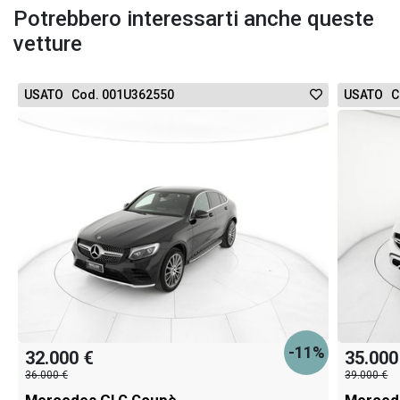
Potrebbero interessarti anche queste
vetture
USATO Cod. 001U362550
USATO C
-11%
32.000 €
35.000
36.000 €
39.000 €
Mercedes GLC Coupè
Merced