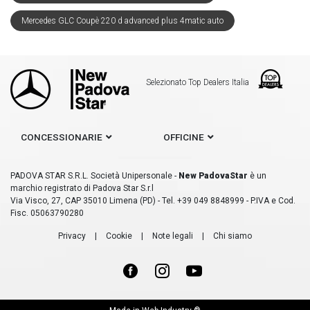
Mercedes GLC Coupè 220 d advanced plus 4matic auto
Selezionato Top Dealers Italia
CONCESSIONARIE
OFFICINE
PADOVA STAR S.R.L. Società Unipersonale -
New PadovaStar
è un
marchio registrato di Padova Star S.r.l
Via Visco, 27, CAP 35010 Limena (PD) - Tel. +39 049 8848999 - P.IVA e Cod.
Fisc. 05063790280
Privacy
|
Cookie
|
Note legali
|
Chi siamo