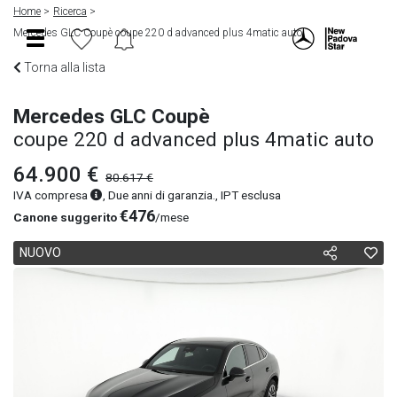
Home
Ricerca
Mercedes GLC Coupè coupe 220 d advanced plus 4matic auto
Torna alla lista
Mercedes GLC Coupè
coupe 220 d advanced plus 4matic auto
64.900 €
80.617 €
IVA compresa
, Due anni di garanzia., IPT esclusa
€476
Canone suggerito
/mese
NUOVO