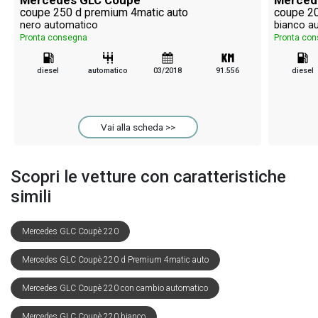
coupe 250 d premium 4matic auto
coupe 20
nero automatico
bianco a
Pronta consegna
Pronta co
diesel
automatico
03/2018
91.556
diesel
Vai alla scheda >>
Scopri le vetture con caratteristiche
simili
Mercedes GLC Coupè 220
Mercedes GLC Coupè 220 d Premium 4matic auto
Mercedes GLC Coupè 220 con cambio automatico
Mercedes GLC Coupè 220 bianco