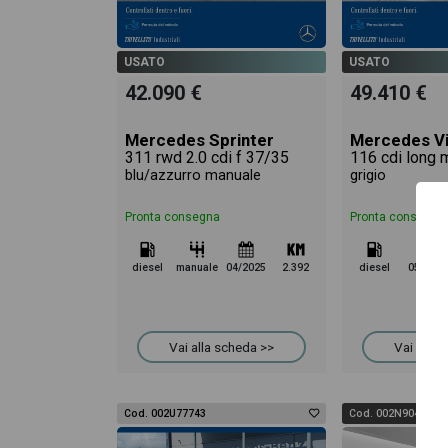
USATO
USATO
42.090 €
49.410 €
Mercedes Sprinter
Mercedes V
311 rwd 2.0 cdi f 37/35
blu/azzurro manuale
grigio
Pronta consegna
Pronta consegna
diesel
manuale
04/2025
2.392
diesel
05/2023
Vai alla scheda >>
Vai alla 
Cod. 002U77743
Cod. 002N90474