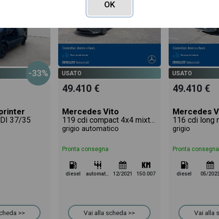
OK
-33%
USATO
USATO
49.410 €
49.410 €
rinter
Mercedes Vito
Mercedes V
DI 37/35
119 cdi compact 4x4 mixto pro auto my20
grigio automatico
grigio
Pronta consegna
Pronta consegna
diesel
automatico
12/2021
150.007
diesel
05/202
scheda >>
Vai alla scheda >>
Vai alla