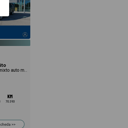
ito
116 cdi long mixto auto my20
3
70.393
 scheda >>