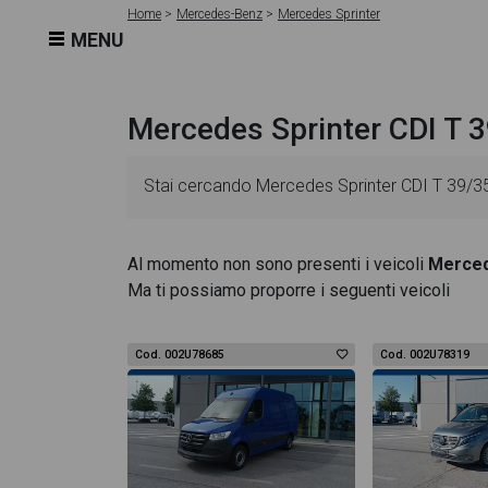
Home
Mercedes-Benz
Mercedes Sprinter
MENU
Mercedes Sprinter CDI T 3
Stai cercando Mercedes Sprinter CDI T 39/35 
schede veicolo sono dettagliate e sempre aggi
Al momento non sono presenti i veicoli
Merced
Ma ti possiamo proporre i seguenti veicoli
essenziali come l'alimentazione, dati tecnici,
CDI T 39/35 euro 6 dispone di una ricca galler
Cod. 002U78685
Cod. 002U78319
degli interni in alta definizione. Questo ti per
pagina Mercedes Sprinter CDI T 39/35 euro 6 tr