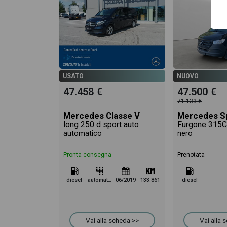
USATO
NUOVO
47.458 €
47.500 €
71.133 €
Mercedes Classe V
Mercedes Sp
long 250 d sport auto
Furgone 315C
automatico
nero
Pronta consegna
Prenotata
diesel
automatico
06/2019
133.861
diesel
Vai alla scheda >>
Vai alla 