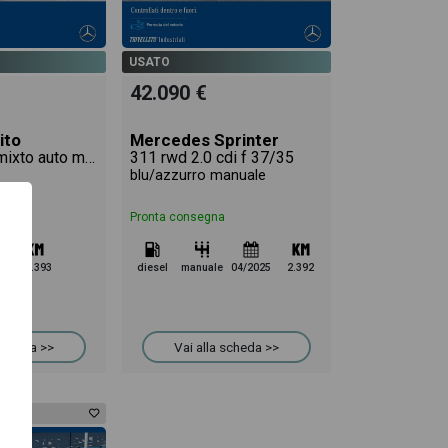
USATO
42.090 €
ito
Mercedes Sprinter
116 cdi long mixto auto my20
311 rwd 2.0 cdi f 37/35
blu/azzurro manuale
Pronta consegna
3
70.393
diesel
manuale
04/2025
2.392
 scheda >>
Vai alla scheda >>