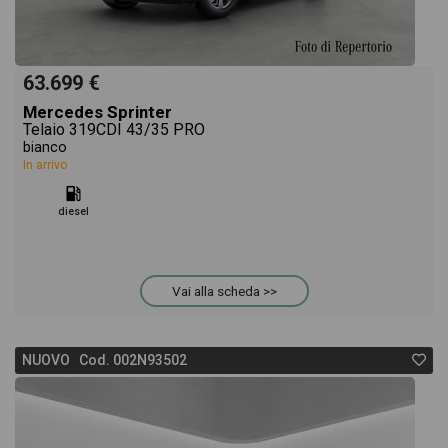
63.699 €
Mercedes Sprinter
Telaio 319CDI 43/35 PRO
bianco
In arrivo
diesel
Vai alla scheda >>
NUOVO Cod. 002N93502