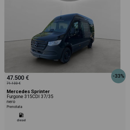
l'alimentazione, dati tecnici, dotazioni standard ed
opzionali, colorazione esterna e colorazione degli
interni. Ogni annuncio di Sprinter dispone di una
ricca gallery fotografica per poter vedere ogni
singolo dettaglio del veicolo, dalle caratteristiche
-33%
esterne al design degli interni in alta definizione.
47.500 €
71.133 €
Mercedes Sprinter
Questo ti permetterà di valutare al meglio
Furgone 315CDI 37/35
nero
l'eventuale decisione di provare il veicolo o
Prenotata
acquistarlo online! All'interno della pagina Mercedes
diesel