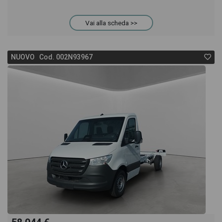
Sprinter troverai anche il listino prezzi, eventuale
Vai alla scheda >>
offerta e rata consigliata per l'acquisto del veicolo.
NUOVO Cod. 002N93967