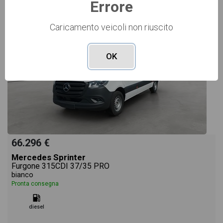
Errore
Caricamento veicoli non riuscito
OK
66.296 €
Mercedes Sprinter
Furgone 315CDI 37/35 PRO
bianco
Pronta consegna
diesel