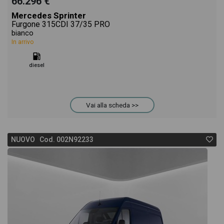
66.296 €
Mercedes Sprinter
Furgone 315CDI 37/35 PRO
bianco
In arrivo
diesel
Vai alla scheda >>
NUOVO Cod. 002N92233