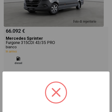
66.092 €
Mercedes Sprinter
Furgone 315CDI 43/35 PRO
bianco
In arrivo
diesel
Vai alla scheda >>
NUOVO Cod. 002N93905