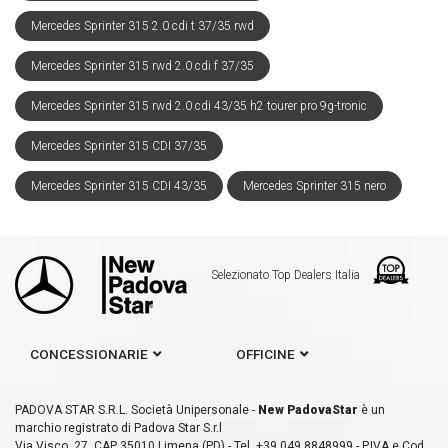
Mercedes Sprinter 315 2.0 cdi t 37/35 rwd
Mercedes Sprinter 315 rwd 2.0 cdi f 37/35
Mercedes Sprinter 315 rwd 2.0 cdi 43/35 h2 tourer pro 9g-tronic
Mercedes Sprinter 315 CDI 37/35
Mercedes Sprinter 315 CDI 43/35
Mercedes Sprinter 315 nero
Selezionato Top Dealers Italia
CONCESSIONARIE
OFFICINE
PADOVA STAR S.R.L. Società Unipersonale -
New PadovaStar
è un
marchio registrato di Padova Star S.r.l
Via Visco, 27, CAP 35010 Limena (PD) - Tel. +39 049 8848999 - P.IVA e Cod.