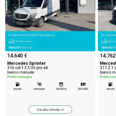
14.640 €
14.762
Mercedes Sprinter
Mercede
316 cdi f 37/35 pro e6
311 2.1 
bianco manuale
bianco m
Pronta consegna
Pronta co
diesel
manuale
04/2016
250.050
diesel
Vai alla scheda >>