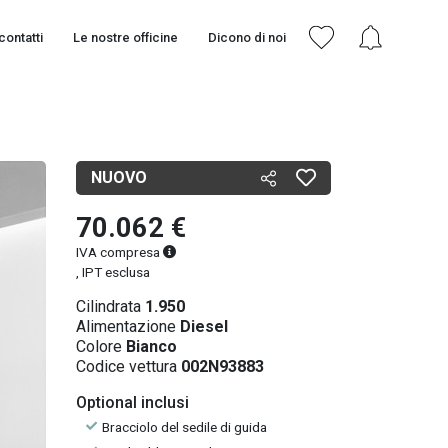
contatti
Le nostre officine
Dicono di noi
NUOVO
70.062 €
IVA compresa
, IPT esclusa
Cilindrata
1.950
Alimentazione
Diesel
Colore
Bianco
Codice vettura
002N93883
Optional inclusi
Bracciolo del sedile di guida