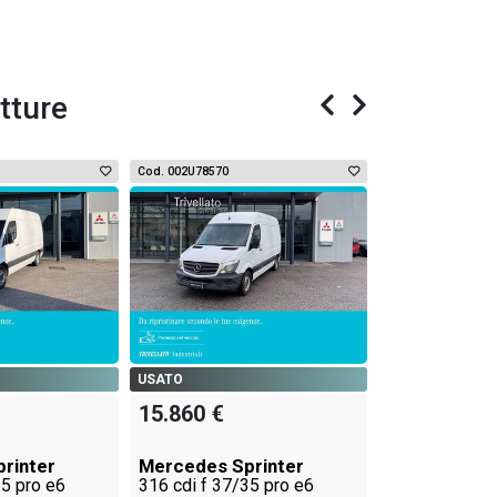
tture
Cod. 002U78570
Cod. 002U78571
USATO
17.080 €
USATO
15.860 €
Mercedes Sp
316 2.1 cdi f
bianco manual
rinter
Mercedes Sprinter
35 pro e6
316 cdi f 37/35 pro e6