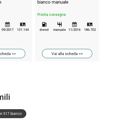
e
bianco manuale
Pronta consegna
Pronta consegna
diesel
manuale
09/2017
131.144
diesel
manuale
11/2016
186.702
Vai alla 
scheda >>
Vai alla scheda >>
ili
er 517 bianco