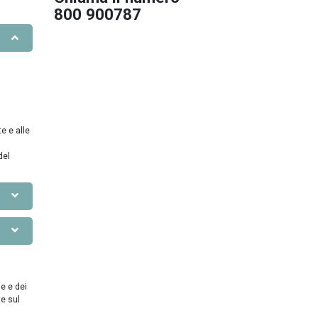
800 900787
e e alle
del
ie e dei
te sul