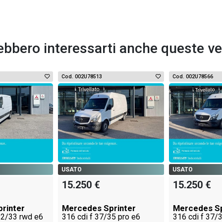
ebbero interessarti anche queste ve
Cod. 002U78513
Cod. 002U78566
USATO
USATO
15.250 €
15.250 €
rinter
Mercedes Sprinter
Mercedes Sp
 32/33 rwd e6
316 cdi f 37/35 pro e6
316 cdi f 37/