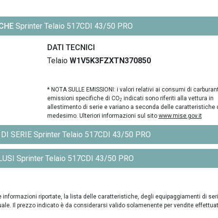
ICHE
Sprinter Telaio 517CDI 43/50 PRO
DATI TECNICI
Telaio
W1V5K3FZXTN370850
* NOTA SULLE EMISSIONI: i valori relativi ai consumi di carburant
emissioni specifiche di CO
indicati sono riferiti alla vettura in
2
allestimento di serie e variano a seconda delle caratteristiche 
medesimo. Ulteriori informazioni sul sito
www.mise.gov.it
 SERIE Sprinter Telaio 517CDI 43/50 PRO
SI Sprinter Telaio 517CDI 43/50 PRO
formazioni riportate, la lista delle caratteristiche, degli equipaggiamenti di ser
uale. Il prezzo indicato è da considerarsi valido solamenente per vendite effettua