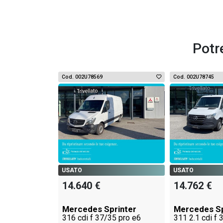
Potr
Cod. 002U78569
Cod. 002U78745
USATO
USATO
14.640 €
14.762 €
Mercedes Sprinter
Mercedes Sp
316 cdi f 37/35 pro e6
311 2.1 cdi f