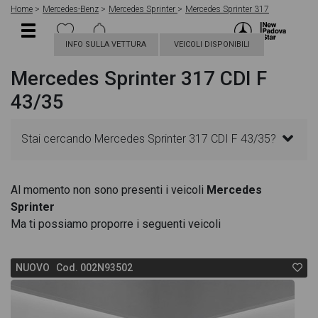
Home
Mercedes-Benz
Mercedes Sprinter
Mercedes Sprinter 317
INFO SULLA VETTURA
VEICOLI DISPONIBILI
Mercedes Sprinter 317 CDI F
43/35
Stai cercando Mercedes Sprinter 317 CDI F 43/35?
In questa pagina troverai le migliori offerte per
Al momento non sono presenti i veicoli
Mercedes
Sprinter
acquistare un veicolo Mercedes nuovo. Le schede
Ma ti possiamo proporre i seguenti veicoli
veicolo sono dettagliate e sempre aggiornate in
NUOVO Cod. 002N93502
modo da aiutarti a scegliere quella più adatta alle
tue necessità, sono presenti informazioni essenziali