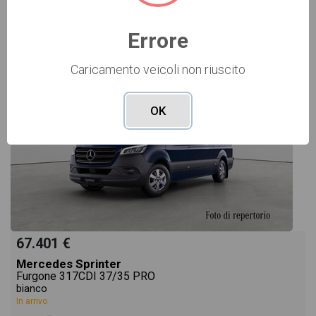
NUOVO Cod. 002N92233
Errore
Caricamento veicoli non riuscito
OK
67.401 €
Mercedes Sprinter
Furgone 317CDI 37/35 PRO
bianco
In arrivo