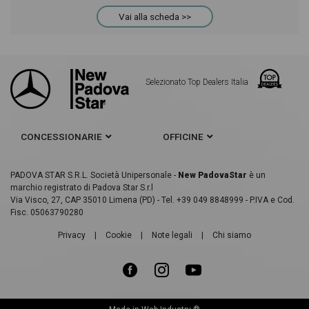
Vai alla scheda >>
Selezionato Top Dealers Italia
CONCESSIONARIE
OFFICINE
PADOVA STAR S.R.L. Società Unipersonale -
New PadovaStar
è un
marchio registrato di Padova Star S.r.l
Via Visco, 27, CAP 35010 Limena (PD) - Tel. +39 049 8848999 - P.IVA e Cod.
Fisc. 05063790280
Privacy
|
Cookie
|
Note legali
|
Chi siamo