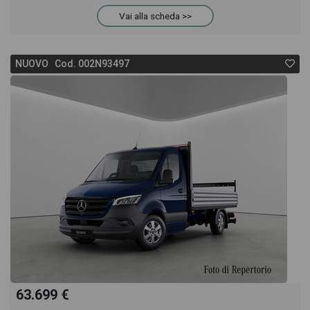
Vai alla scheda >>
della pagina Mercedes Sprinter 317 CDI F 43/35
NUOVO Cod. 002N93497
troverai anche il listino prezzi, eventuale offerta e
rata consigliata per l'acquisto del veicolo.
63.699 €