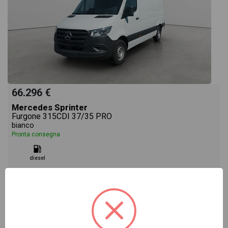
66.296 €
Mercedes Sprinter
Furgone 315CDI 37/35 PRO
bianco
Pronta consegna
diesel
Vai alla scheda >>