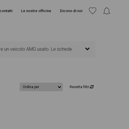
contatti
Le nostre officine
Dicono di noi
are un veicolo AMG usato. Le schede
ità, sono presenti informazioni essenziali
nterni. Ogni annuncio di GT-4 53 eq-boost
Resetta filtri
 caratteristiche esterne al design degli
 acquistarlo online! All'interno della
 per l'acquisto del veicolo.