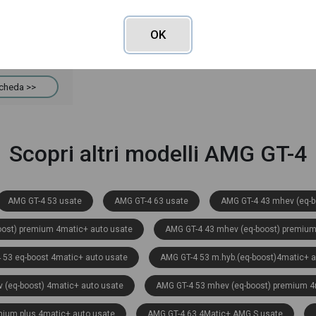
04/2024
19.211
OK
scheda >>
Scopri altri modelli AMG GT-4
AMG GT-4 53 usate
AMG GT-4 63 usate
AMG GT-4 43 mhev (eq-b
oost) premium 4matic+ auto usate
AMG GT-4 43 mhev (eq-boost) premium
 53 eq-boost 4matic+ auto usate
AMG GT-4 53 m.hyb.(eq-boost)4matic+ a
 (eq-boost) 4matic+ auto usate
AMG GT-4 53 mhev (eq-boost) premium 4
mium plus 4matic+ auto usate
AMG GT-4 63 4Matic+ AMG S usate