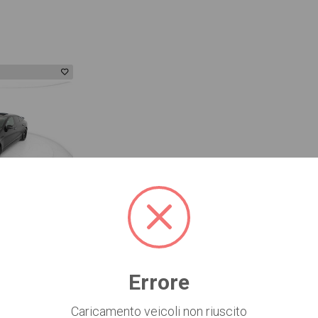
-6%
coupe 43 mhev (eq-boost) premium 4matic+ auto
Errore
co
Caricamento veicoli non riuscito