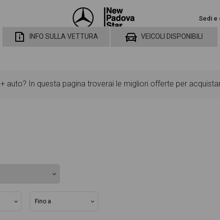
Sedi e 
INFO SULLA VETTURA
VEICOLI DISPONIBILI
auto? In questa pagina troverai le migliori offerte per acquist
in modo da aiutarti a scegliere quella più adatta alle tue necess
 standard ed opzionali, colorazione esterna e colorazione degli i
grafica per poter vedere ogni singolo dettaglio del veicolo, dalle
à di valutare al meglio l'eventuale decisione di provare il veicolo o
rai anche il listino prezzi, eventuale offerta e rata consigliata