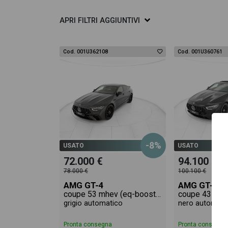
APRI
FILTRI AGGIUNTIVI
Cod. 001U362108
Cod. 001U360761
-8%
USATO
USATO
72.000 €
94.100 €
78.000 €
100.100 €
AMG GT-4
AMG GT-4
coupe 53 mhev (eq-boost) premium plus 4matic+ auto
grigio automatico
nero automati
Pronta consegna
Pronta consegna