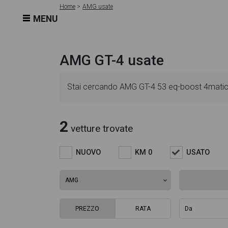
Home
AMG usate
MENU
AMG GT-4 usate
Stai cercando AMG GT-4 53 eq-boost 4matic+ 
veicolo sono dettagliate e sempre aggiornate 
2
vetture trovate
come l'alimentazione, dati tecnici, dotazioni
NUOVO
KM 0
USATO
4matic+ auto dispone di una ricca gallery foto
interni in alta definizione. Questo ti permetter
PREZZO
RATA
pagina AMG GT-4 53 eq-boost 4matic+ auto trove