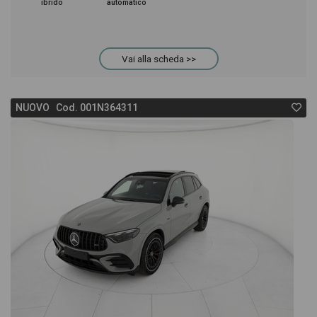
ibrido
automatico
Vai alla scheda >>
NUOVO Cod. 001N364311