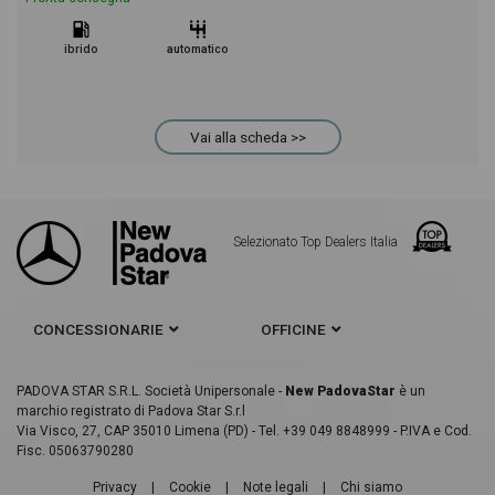
ibrido
automatico
Vai alla scheda >>
Selezionato Top Dealers Italia
CONCESSIONARIE
OFFICINE
PADOVA STAR S.R.L. Società Unipersonale -
New PadovaStar
è un
marchio registrato di Padova Star S.r.l
Via Visco, 27, CAP 35010 Limena (PD) - Tel. +39 049 8848999 - P.IVA e Cod.
Fisc. 05063790280
Privacy
|
Cookie
|
Note legali
|
Chi siamo