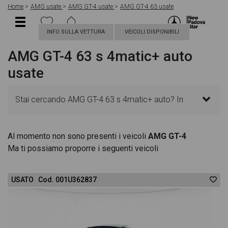
Home
AMG usate
AMG GT-4 usate
AMG GT-4 63 usate
INFO SULLA VETTURA
VEICOLI DISPONIBILI
AMG GT-4 63 s 4matic+ auto
usate
Stai cercando AMG GT-4 63 s 4matic+ auto? In
questa pagina troverai le migliori offerte per
Al momento non sono presenti i veicoli
AMG GT-4
Ma ti possiamo proporre i seguenti veicoli
acquistare un veicolo AMG usato. Le schede
veicolo sono dettagliate e sempre aggiornate in
USATO Cod. 001U362837
modo da aiutarti a scegliere quella più adatta alle
tue necessità, sono presenti informazioni essenziali