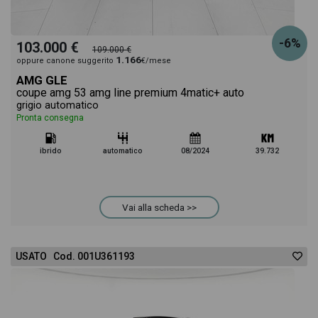
-6%
103.000 €
109.000 €
1.166
oppure canone suggerito
€/mese
AMG GLE
coupe amg 53 amg line premium 4matic+ auto
grigio automatico
Pronta consegna
ibrido
automatico
08/2024
39.732
Vai alla scheda >>
USATO Cod. 001U361193