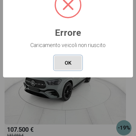
Vai alla scheda >>
NUOVO Cod. 001N363513
Errore
Caricamento veicoli non riuscito
OK
-19%
107.500 €
132.093 €