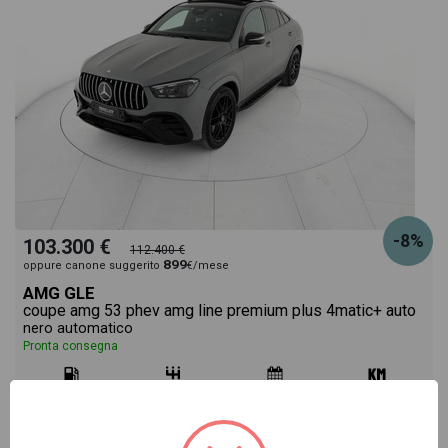
-8%
103.300 €
112.400 €
899
oppure canone suggerito
€/mese
AMG GLE
coupe amg 53 phev amg line premium plus 4matic+ auto
nero automatico
Pronta consegna
ibrido
automatico
11/2024
27.605