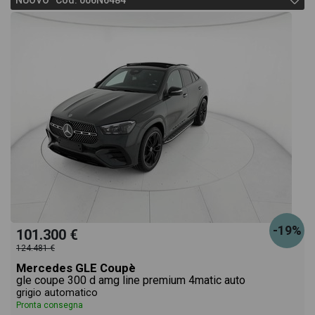
NUOVO Cod. 006N6484
-19%
101.300 €
124.481 €
Mercedes GLE Coupè
gle coupe 300 d amg line premium 4matic auto
grigio automatico
Pronta consegna