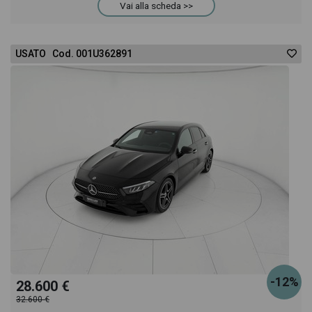
Vai alla scheda >>
acquistarlo online! All'interno della pagina Mercedes
CLA Coupè 220 d 4Matic Automatic Sport troverai
USATO Cod. 001U362891
anche il listino prezzi, eventuale offerta e rata
consigliata per l'acquisto del veicolo.
-12%
28.600 €
32.600 €