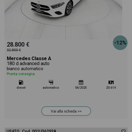
-12%
28.800 €
32.800 €
Mercedes Classe A
180 d advanced auto
bianco automatico
Pronta consegna
diesel
automatico
06/2025
20.614
Vai alla scheda >>
USATO Cod. 001U362938