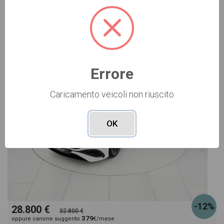
Vai alla scheda >>
USATO Cod. 001U362802
Errore
Caricamento veicoli non riuscito
OK
-12%
28.800 €
32.800 €
379
oppure canone suggerito
€/mese