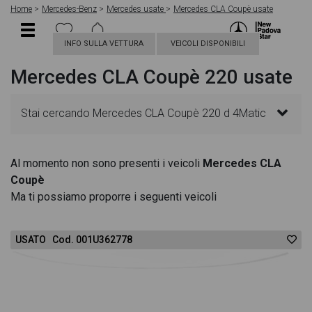
Home
Mercedes-Benz
Mercedes usate
Mercedes CLA Coupè usate
INFO SULLA VETTURA
VEICOLI DISPONIBILI
Mercedes CLA Coupè 220 usate
Stai cercando Mercedes CLA Coupè 220 d 4Matic
Automatic Sport? In questa pagina troverai le
Al momento non sono presenti i veicoli
Mercedes CLA
Coupè
migliori offerte per acquistare un veicolo Mercedes
Ma ti possiamo proporre i seguenti veicoli
usato. Le schede veicolo sono dettagliate e
USATO Cod. 001U362778
sempre aggiornate in modo da aiutarti a scegliere
quella più adatta alle tue necessità, sono presenti