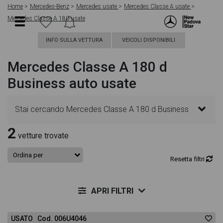
Home
Mercedes-Benz
Mercedes usate
Mercedes Classe A usate
Mercedes Classe A 180 usate
INFO SULLA VETTURA
VEICOLI DISPONIBILI
Mercedes Classe A 180 d
Business auto usate
Stai cercando Mercedes Classe A 180 d Business
2
auto? In questa pagina troverai le migliori offerte
vetture trovate
per acquistare un veicolo Mercedes usato. Le
Resetta filtri
schede veicolo sono dettagliate e sempre
APRI FILTRI
aggiornate in modo da aiutarti a scegliere quella più
USATO Cod. 006U4046