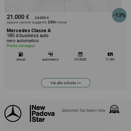
-13%
21.000 €
24.000 €
293
oppure canone suggerito
€/mese
Mercedes Classe A
180 d business auto
nero automatico
Pronta consegna
diesel
automatico
07/2020
71.061
Vai alla scheda >>
Selezionato Top Dealers Italia