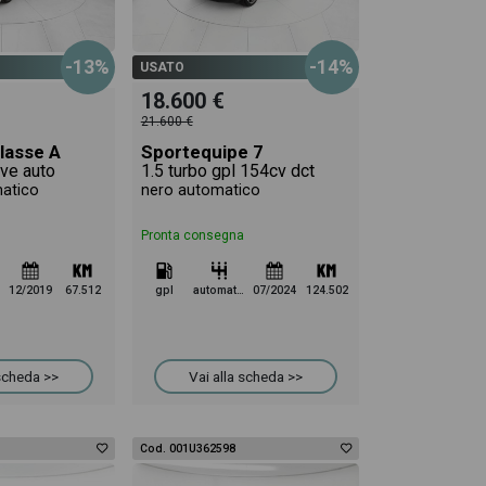
-13%
-14%
USATO
18.600 €
21.600 €
lasse A
Sportequipe 7
ve auto
1.5 turbo gpl 154cv dct
atico
nero automatico
Pronta consegna
12/2019
67.512
gpl
automatico
07/2024
124.502
 scheda >>
Vai alla scheda >>
Cod. 001U362598