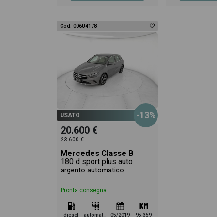
Cod. 006U4178
-13%
USATO
20.600 €
23.600 €
Mercedes Classe B
180 d sport plus auto
argento automatico
Pronta consegna
diesel
automatico
05/2019
95.359