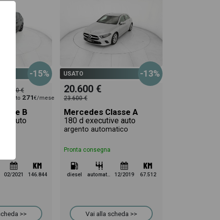
-15%
-13%
USATO
20.600 €
24.000 €
271
uggerito
€/mese
23.600 €
lasse B
Mercedes Classe A
lus auto
180 d executive auto
co
argento automatico
Pronta consegna
02/2021
146.844
diesel
automatico
12/2019
67.512
 scheda >>
Vai alla scheda >>