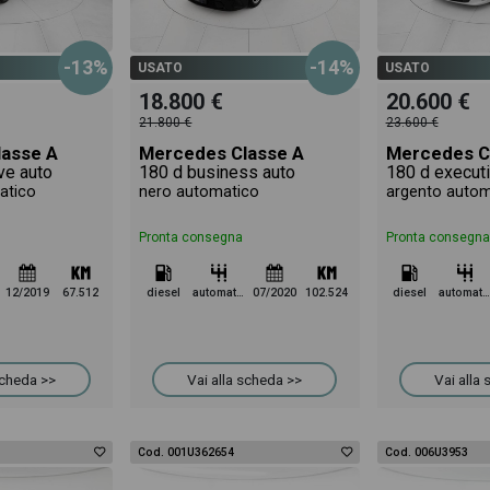
-13%
-14%
USATO
USATO
18.800 €
20.600 €
21.800 €
23.600 €
asse A
Mercedes Classe A
Mercedes C
ve auto
180 d business auto
180 d executi
atico
nero automatico
argento autom
Pronta consegna
Pronta consegna
12/2019
67.512
diesel
automatico
07/2020
102.524
diesel
automatico
scheda >>
Vai alla scheda >>
Vai alla
Cod. 001U362654
Cod. 006U3953