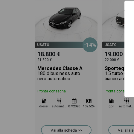
-14%
USATO
USATO
18.800 €
19.000 €
21.800 €
22.000 €
Mercedes Classe A
Sportequipe
180 d business auto
1.5 turbo gpl 
nero automatico
bianco automa
Pronta consegna
Pronta consegna
diesel
automatico
07/2020
102.524
gpl
automatico
Vai alla scheda >>
Vai alla 