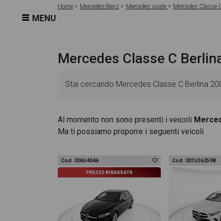
Home
Mercedes-Benz
Mercedes usate
Mercedes Classe C
MENU
Mercedes Classe C Berlin
Stai cercando Mercedes Classe C Berlina 200 d
Le schede veicolo sono dettagliate e sempre a
Al momento non sono presenti i veicoli
Merced
Ma ti possiamo proporre i seguenti veicoli
essenziali come l'alimentazione, dati tecnici,
Berlina 200 d (bt) executive dispone di una ri
Cod. 006U4046
Cod. 001U362598
design degli interni in alta definizione. Questo
All'interno della pagina Mercedes Classe C Berl