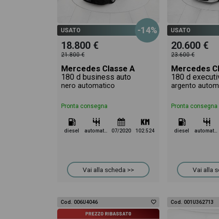
del veicolo.
-14%
USATO
USATO
18.800 €
20.600 €
21.800 €
23.600 €
Mercedes Classe A
Mercedes Cl
180 d business auto
180 d executi
nero automatico
argento autom
Pronta consegna
Pronta consegna
diesel
automatico
07/2020
102.524
diesel
automatico
Vai alla scheda >>
Vai alla 
Cod. 006U4046
Cod. 001U362713