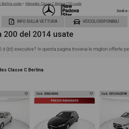
 Berlina usate
Mercedes Classe C Berlina 200 usate
Sedi e 
INFO SULLA VETTURA
VEICOLI DISPONIBILI
a 200 del 2014 usate
 (bt) executive? In questa pagina troverai le migliori offerte 
ggiornate in modo da aiutarti a scegliere quella più adatta alle
es Classe C Berlina
 dotazioni standard ed opzionali, colorazione esterna e colorazion
cca gallery fotografica per poter vedere ogni singolo dettaglio del
Cod. 006U4046
Cod. 001U362598
 ti permetterà di valutare al meglio l'eventuale decisione di provar
ina 200 d (bt) executive troverai anche il listino prezzi, eventual