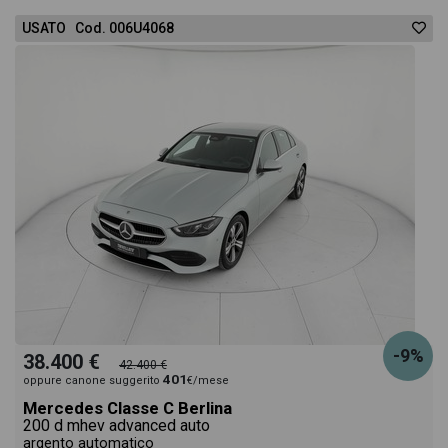
USATO Cod. 006U4068
-9%
38.400 €
42.400 €
401
oppure canone suggerito
€/mese
Mercedes Classe C Berlina
200 d mhev advanced auto
argento automatico