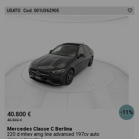
USATO Cod. 001U362905
-11%
40.800 €
45.800 €
Mercedes Classe C Berlina
220 d mhev amg line advanced 197cv auto