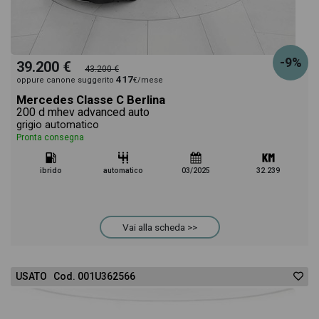
-9%
39.200 €
43.200 €
417
oppure canone suggerito
€/mese
Mercedes Classe C Berlina
200 d mhev advanced auto
grigio automatico
Pronta consegna
ibrido
automatico
03/2025
32.239
Vai alla scheda >>
USATO Cod. 001U362566