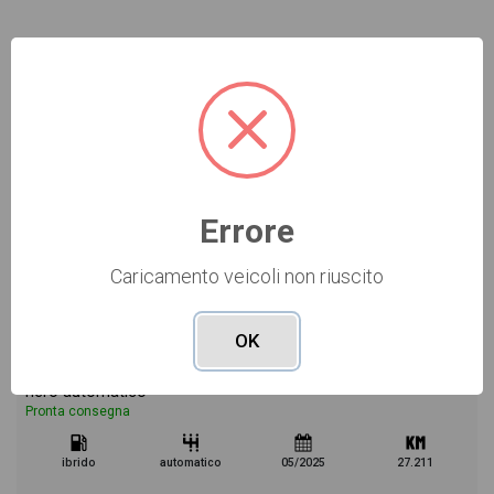
Errore
Caricamento veicoli non riuscito
-9%
39.400 €
43.400 €
378
oppure canone suggerito
€/mese
OK
Mercedes Classe C Berlina
200 d mhev advanced auto
nero automatico
Pronta consegna
ibrido
automatico
05/2025
27.211