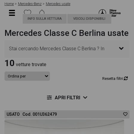
Home
Mercedes-Benz
Mercedes usate
INFO SULLA VETTURA
VEICOLI DISPONIBILI
Mercedes Classe C Berlina usate
Stai cercando Mercedes Classe C Berlina ? In
10
questa pagina troverai le migliori offerte per
vetture trovate
acquistare un veicolo Mercedes usato. Le schede
Resetta filtri
veicolo sono dettagliate e sempre aggiornate in
APRI FILTRI
modo da aiutarti a scegliere quella più adatta alle
USATO Cod. 001U362479
tue necessità, sono presenti informazioni essenziali