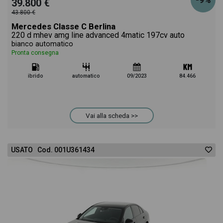
-9%
39.800 €
43.800 €
Mercedes Classe C Berlina
220 d mhev amg line advanced 4matic 197cv auto
bianco automatico
Pronta consegna
ibrido
automatico
09/2023
84.466
Vai alla scheda >>
USATO Cod. 001U361434