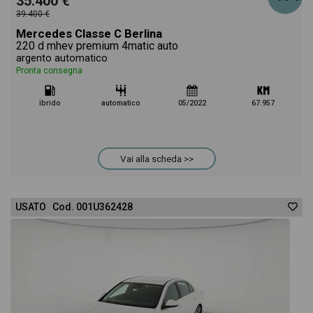
35.400 €
39.400 €
Mercedes Classe C Berlina
220 d mhev premium 4matic auto
argento automatico
Pronta consegna
ibrido
automatico
05/2022
67.957
Vai alla scheda >>
USATO Cod. 001U362428