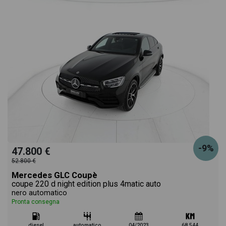
-9%
47.800 €
52.800 €
Mercedes GLC Coupè
coupe 220 d night edition plus 4matic auto
nero automatico
Pronta consegna
diesel
automatico
04/2023
68.544