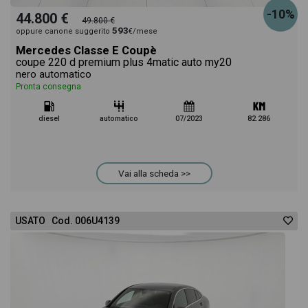
-10%
44.800 €
49.800 €
593
oppure canone suggerito
€/mese
Mercedes Classe E Coupè
coupe 220 d premium plus 4matic auto my20
nero automatico
Pronta consegna
diesel
automatico
07/2023
82.286
Vai alla scheda >>
USATO Cod. 006U4139