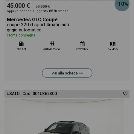
-10%
45.000 €
50.000 €
658
oppure canone suggerito
€/mese
Mercedes GLC Coupè
coupe 220 d sport 4matic auto
grigio automatico
Pronta consegna
diesel
automatico
02/2022
67.456
Vai alla scheda >>
USATO Cod. 001U362300