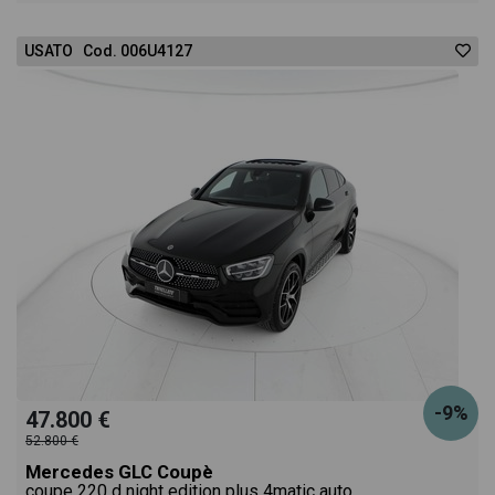
USATO Cod. 006U4127
-9%
47.800 €
52.800 €
Mercedes GLC Coupè
coupe 220 d night edition plus 4matic auto