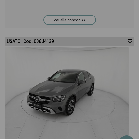
meglio l'eventuale decisione di provare il veicolo o
Vai alla scheda >>
acquistarlo online! All'interno della pagina Mercedes
Classe E Coupè 300 d premium plus auto troverai
USATO Cod. 006U4139
anche il listino prezzi, eventuale offerta e rata
consigliata per l'acquisto del veicolo.