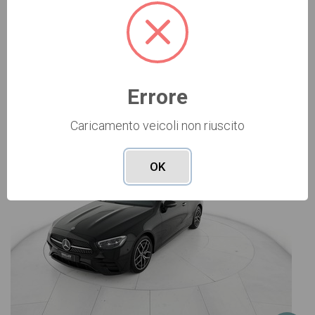
Vai alla scheda >>
Errore
USATO Cod. 006U4062
Caricamento veicoli non riuscito
OK