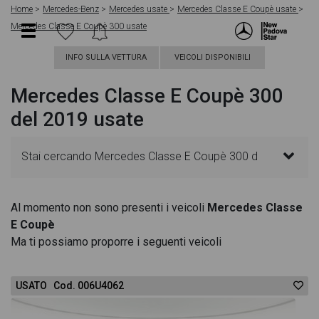
Home
Mercedes-Benz
Mercedes usate
Mercedes Classe E Coupè usate
Mercedes Classe E Coupè 300 usate
INFO SULLA VETTURA
VEICOLI DISPONIBILI
Mercedes Classe E Coupè 300
del 2019 usate
Stai cercando Mercedes Classe E Coupè 300 d
premium plus auto? In questa pagina troverai le
Al momento non sono presenti i veicoli
Mercedes Classe
E Coupè
migliori offerte per acquistare un veicolo Mercedes
Ma ti possiamo proporre i seguenti veicoli
usato. Le schede veicolo sono dettagliate e
USATO Cod. 006U4062
sempre aggiornate in modo da aiutarti a scegliere