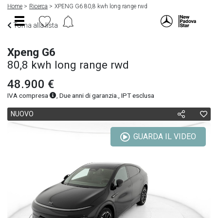
Home
Ricerca
XPENG G6 80,8 kwh long range rwd
Torna alla lista
Xpeng G6
80,8 kwh long range rwd
48.900 €
IVA compresa
, Due anni di garanzia., IPT esclusa
NUOVO
GUARDA IL VIDEO