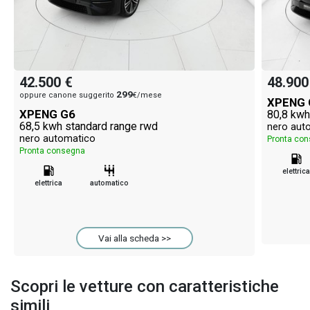
42.500 €
48.900
299
oppure canone suggerito
€/mese
XPENG 
XPENG G6
80,8 kwh
68,5 kwh standard range rwd
nero aut
nero automatico
Pronta co
Pronta consegna
elettrica
elettrica
automatico
Vai alla scheda >>
Scopri le vetture con caratteristiche
simili