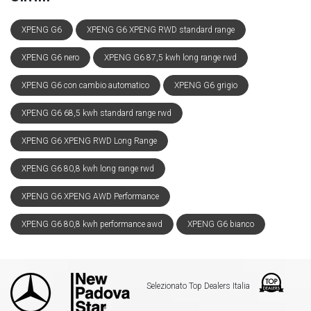
XPENG G6
XPENG G6 XPENG RWD standard range
XPENG G6 nero
XPENG G6 87,5 kwh long range rwd
XPENG G6 con cambio automatico
XPENG G6 grigio
XPENG G6 68,5 kwh standard range rwd
XPENG G6 XPENG RWD Long Range
XPENG G6 80,8 kwh long range rwd
XPENG G6 XPENG AWD Performance
XPENG G6 80,8 kwh performance awd
XPENG G6 bianco
Selezionato Top Dealers Italia