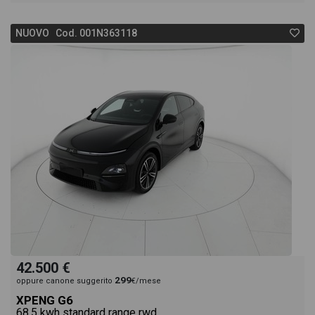
NUOVO Cod. 001N363118
42.500 €
299
oppure canone suggerito
€/mese
XPENG G6
68,5 kwh standard range rwd