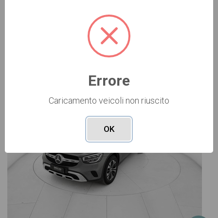
Vai alla scheda >>
USATO Cod. 006U4139
Errore
Caricamento veicoli non riuscito
OK