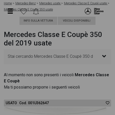
Home
Mercedes-Benz
Mercedes usate
Mercedes Classe E Coupè usate
Mercedes Classe E Coupè 350 usate
INFO SULLA VETTURA
VEICOLI DISPONIBILI
Mercedes Classe E Coupè 350
del 2019 usate
Stai cercando Mercedes Classe E Coupè 350 d
premium plus 4matic auto? In questa pagina
Al momento non sono presenti i veicoli
Mercedes Classe
E Coupè
troverai le migliori offerte per acquistare un veicolo
Ma ti possiamo proporre i seguenti veicoli
Mercedes usato. Le schede veicolo sono
USATO Cod. 001U362647
dettagliate e sempre aggiornate in modo da aiutarti