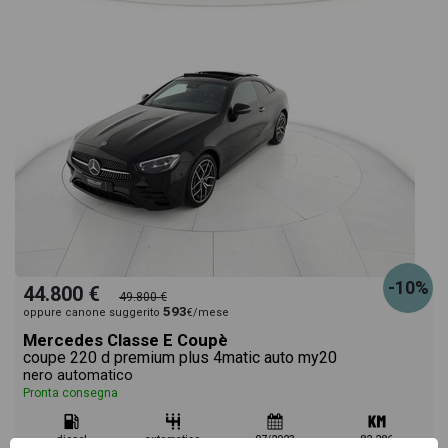
-10%
44.800 €
49.800 €
593
oppure canone suggerito
€/mese
Mercedes Classe E Coupè
coupe 220 d premium plus 4matic auto my20
nero automatico
Pronta consegna
diesel
automatico
07/2023
82.286