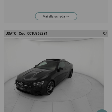
permetterà di valutare al meglio l'eventuale
Vai alla scheda >>
decisione di provare il veicolo o acquistarlo online!
All'interno della pagina Mercedes Classe E Coupè
USATO Cod. 001U362381
350 d premium plus 4matic auto troverai anche il
listino prezzi, eventuale offerta e rata consigliata
per l'acquisto del veicolo.