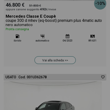
-10%
46.800 €
51.800 €
492
oppure canone suggerito
€/mese
Mercedes Classe E Coupè
coupe 300 d mhev (eq-boost) premium plus 4matic auto
nero automatico
Pronta consegna
ibrido
automatico
04/2023
89.631
Vai alla scheda >>
USATO Cod. 001U362678