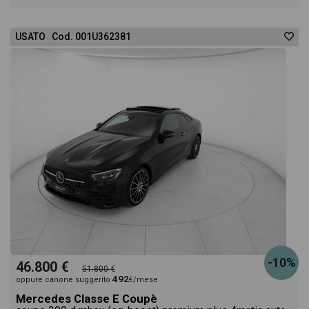
USATO Cod. 001U362381
-10%
46.800 €
51.800 €
492
oppure canone suggerito
€/mese
Mercedes Classe E Coupè