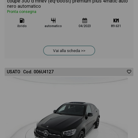
coupe 300 d mhev (eq-boost) premium plus 4matic auto
nero automatico
Pronta consegna
ibrido
automatico
04/2023
89.631
Vai alla scheda >>
USATO Cod. 006U4127