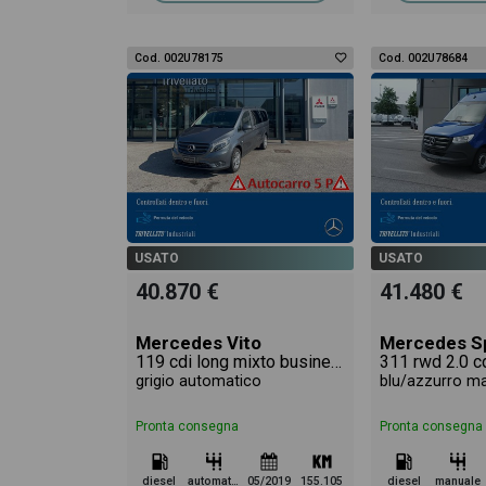
Cod. 002U78175
Cod. 002U78684
USATO
USATO
40.870 €
41.480 €
Mercedes Vito
Mercedes Sp
119 cdi long mixto business auto e6
311 rwd 2.0 c
grigio automatico
blu/azzurro m
Pronta consegna
Pronta consegna
diesel
automatico
05/2019
155.105
diesel
manuale