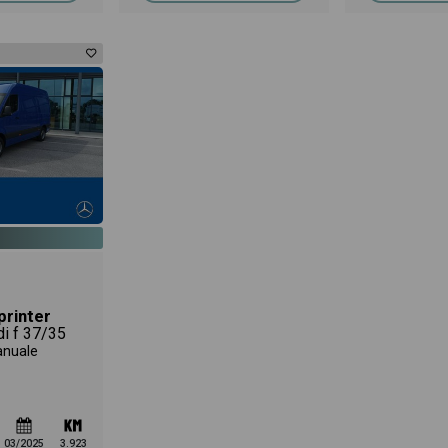
rinter
di f 37/35
anuale
03/2025
3.923