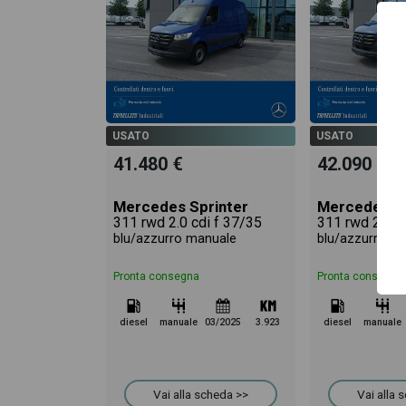
USATO
USATO
41.480 €
42.090 €
Mercedes Sprinter
Mercedes Sp
311 rwd 2.0 cdi f 37/35
311 rwd 2.0 c
blu/azzurro manuale
blu/azzurro m
Pronta consegna
Pronta consegna
diesel
manuale
03/2025
3.923
diesel
manuale
Vai alla scheda >>
Vai alla 