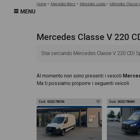
Home
Mercedes-Benz
Mercedes usate
Mercedes Classe 
MENU
Mercedes Classe V 220 CD
Stai cercando Mercedes Classe V 220 CDI Spor
schede veicolo sono dettagliate e sempre aggi
Al momento non sono presenti i veicoli
Merced
Ma ti possiamo proporre i seguenti veicoli
essenziali come l'alimentazione, dati tecnici,
220 CDI Sport Extralong dispone di una ricca g
Cod. 002U78396
Cod. 002U78684
design degli interni in alta definizione. Questo
All'interno della pagina Mercedes Classe V 220 