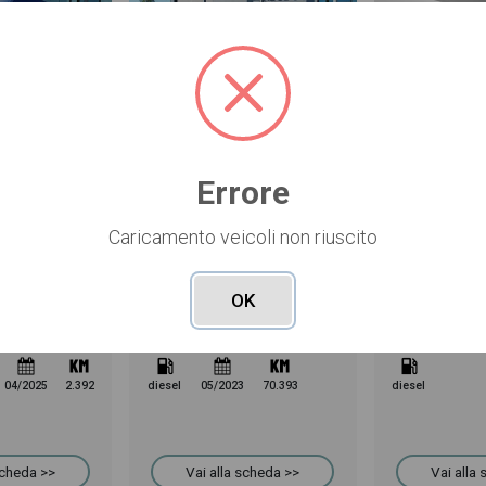
USATO
NUOVO
Errore
49.410 €
40.618 €
Caricamento veicoli non riuscito
rinter
Mercedes Vito
Mercedes C
di f 37/35
116 cdi long mixto auto my20
112 CDI Furg
anuale
grigio
bianco
OK
Pronta consegna
Prenotata
04/2025
2.392
diesel
05/2023
70.393
diesel
scheda >>
Vai alla scheda >>
Vai alla