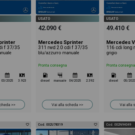
USATO
USATO
42.090 €
49.410 €
rinter
Mercedes Sprinter
Mercedes V
di f 37/35
311 rwd 2.0 cdi f 37/35
anuale
blu/azzurro manuale
grigio
Pronta consegna
Pronta consegna
03/2025
3.923
diesel
manuale
04/2025
2.392
diesel
05/202
scheda >>
Vai alla scheda >>
Vai alla
Cod. 002U78319
Cod. 002N94049