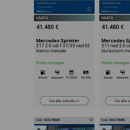
veicolo.
USATO
USATO
41.480 €
41.480 €
Mercedes Sprinter
Mercedes Sp
317 2.0 cdi f 37/35 rwd h2
311 rwd 2.0 c
bianco manuale
blu/azzurro m
Pronta consegna
Pronta consegna
diesel
manuale
11/2023
46.336
diesel
manuale
Vai alla scheda >>
Vai alla 
Cod. 002U78684
Cod. 002U78685