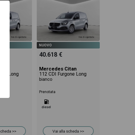
NUOVO
40.618 €
itan
Mercedes Citan
one Long
112 CDI Furgone Long
bianco
Prenotata
diesel
 scheda >>
Vai alla scheda >>