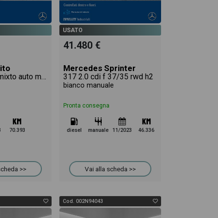
USATO
41.480 €
ito
Mercedes Sprinter
116 cdi long mixto auto my20
317 2.0 cdi f 37/35 rwd h2
bianco manuale
Pronta consegna
3
70.393
diesel
manuale
11/2023
46.336
 scheda >>
Vai alla scheda >>
Cod. 002N94043