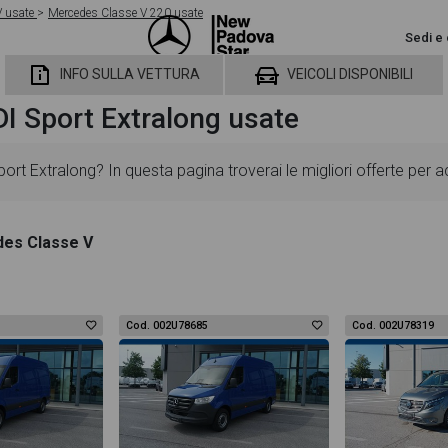
V usate
Mercedes Classe V 220 usate
Sedi e 
INFO SULLA VETTURA
VEICOLI DISPONIBILI
I Sport Extralong usate
t Extralong? In questa pagina troverai le migliori offerte per 
ornate in modo da aiutarti a scegliere quella più adatta alle tu
es Classe V
 dotazioni standard ed opzionali, colorazione esterna e colorazion
allery fotografica per poter vedere ogni singolo dettaglio del vei
Cod. 002U78685
Cod. 002U78319
 ti permetterà di valutare al meglio l'eventuale decisione di provar
CDI Sport Extralong troverai anche il listino prezzi, eventuale of