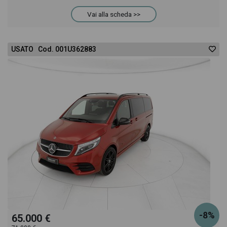
acquistarlo online! All'interno della pagina Mercedes
Vai alla scheda >>
Classe V 250 d (cdi bt) premium l auto troverai
USATO Cod. 001U362883
anche il listino prezzi, eventuale offerta e rata
consigliata per l'acquisto del veicolo.
-8%
65.000 €