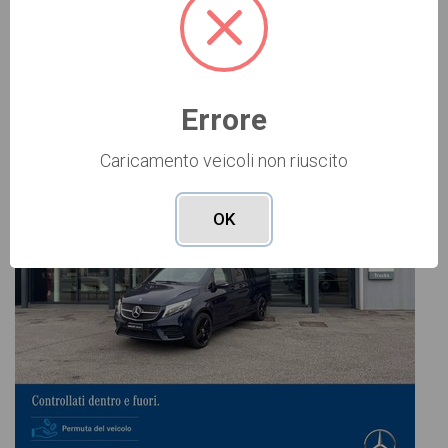
diesel
automatico
10/2023
93.233
Vai alla scheda >>
Errore
USATO Cod. 002U78037
Caricamento veicoli non riuscito
OK