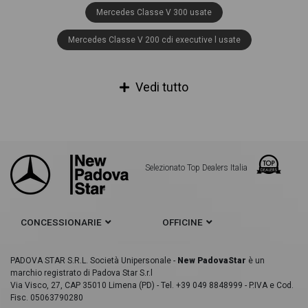
Mercedes Classe V 300 usate
Mercedes Classe V 200 cdi executive l usate
Mercedes Classe V 200 cdi sport l usate
Vedi tutto
Mercedes Classe V 220 CDI Sport Extralong usate
Mercedes Classe V 220 cdi sport l auto usate
Mercedes Classe V 220 d Automatic 4Matic Sport Long usate
Selezionato Top Dealers Italia
Mercedes Classe V 220 d executive usate
Mercedes Classe V 220 d executive auto e6 usate
CONCESSIONARIE
OFFICINE
Mercedes Classe V 220 d executive business 4matic auto
usate
PADOVA STAR S.R.L. Società Unipersonale -
New PadovaStar
è un
Mercedes Classe V 220 d executive business l auto usate
marchio registrato di Padova Star S.r.l
Via Visco, 27, CAP 35010 Limena (PD) - Tel. +39 049 8848999 - P.IVA e Cod.
Fisc. 05063790280
Mercedes Classe V 220 d executive l auto e6 usate