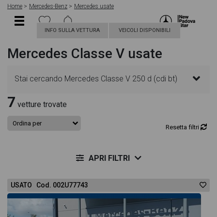
Home
Mercedes-Benz
Mercedes usate
INFO SULLA VETTURA
VEICOLI DISPONIBILI
Mercedes Classe V usate
Stai cercando Mercedes Classe V 250 d (cdi bt)
7
premium l auto? In questa pagina troverai le migliori
vetture trovate
offerte per acquistare un veicolo Mercedes usato.
Resetta filtri
Le schede veicolo sono dettagliate e sempre
APRI FILTRI
aggiornate in modo da aiutarti a scegliere quella più
USATO Cod. 002U77743
adatta alle tue necessità, sono presenti