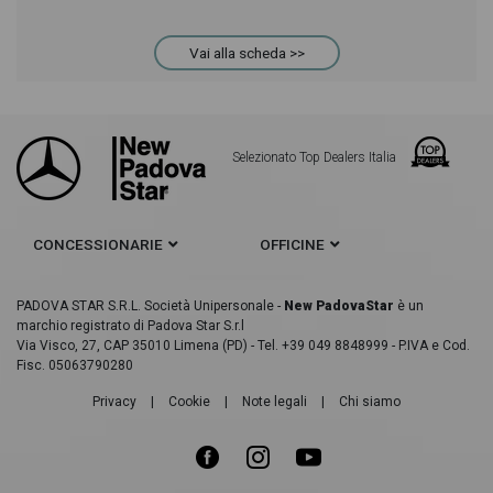
Vai alla scheda >>
Selezionato Top Dealers Italia
CONCESSIONARIE
OFFICINE
PADOVA STAR S.R.L. Società Unipersonale -
New PadovaStar
è un
marchio registrato di Padova Star S.r.l
Via Visco, 27, CAP 35010 Limena (PD) - Tel. +39 049 8848999 - P.IVA e Cod.
Fisc. 05063790280
Privacy
|
Cookie
|
Note legali
|
Chi siamo