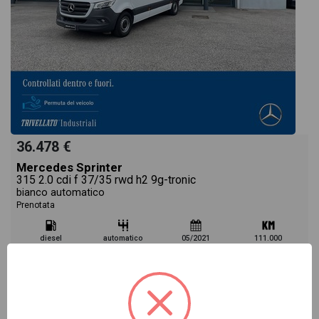
36.478 €
Mercedes Sprinter
315 2.0 cdi f 37/35 rwd h2 9g-tronic
bianco automatico
Prenotata
diesel
automatico
05/2021
111.000
Vai alla scheda >>