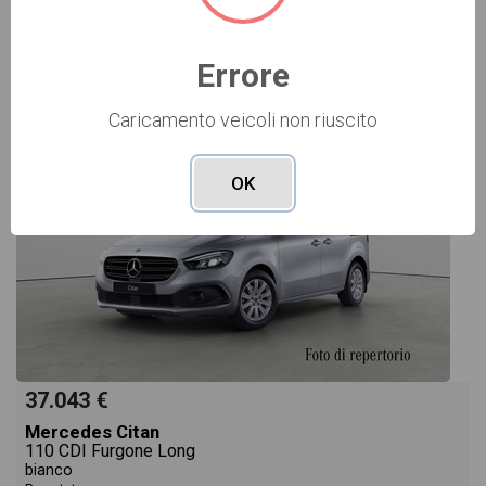
NUOVO Cod. 002N94040
Errore
Caricamento veicoli non riuscito
OK
37.043 €
Mercedes Citan
110 CDI Furgone Long
bianco