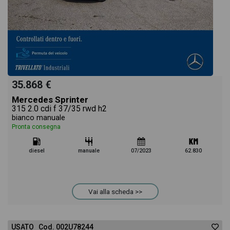
35.868 €
Mercedes Sprinter
315 2.0 cdi f 37/35 rwd h2
bianco manuale
Pronta consegna
diesel
manuale
07/2023
62.830
Vai alla scheda >>
USATO Cod. 002U78244