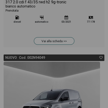
317 2.0 cdi f 43/35 rwd h2 9g-tronic
bianco automatico
Prenotata
diesel
automatico
03/2021
77.178
Vai alla scheda >>
NUOVO Cod. 002N94049