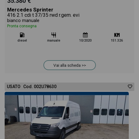
35.380 €
Mercedes Sprinter
416 2.1 cdi t 37/35 rwd r.gem. evi
bianco manuale
Pronta consegna
diesel
manuale
10/2020
151.326
Vai alla scheda >>
USATO Cod. 002U78630