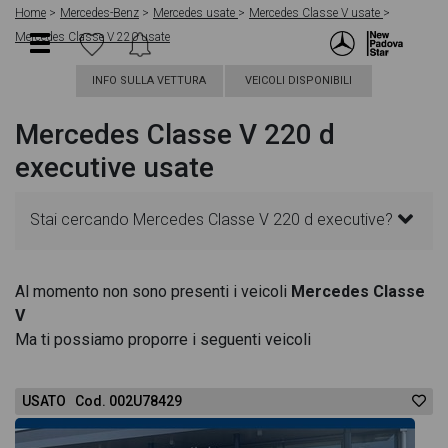
Home
Mercedes-Benz
Mercedes usate
Mercedes Classe V usate
Mercedes Classe V 220 usate
INFO SULLA VETTURA
VEICOLI DISPONIBILI
Mercedes Classe V 220 d
executive usate
Stai cercando Mercedes Classe V 220 d executive?
In questa pagina troverai le migliori offerte per
Al momento non sono presenti i veicoli
Mercedes Classe
V
acquistare un veicolo Mercedes usato. Le schede
Ma ti possiamo proporre i seguenti veicoli
veicolo sono dettagliate e sempre aggiornate in
USATO Cod. 002U78429
modo da aiutarti a scegliere quella più adatta alle