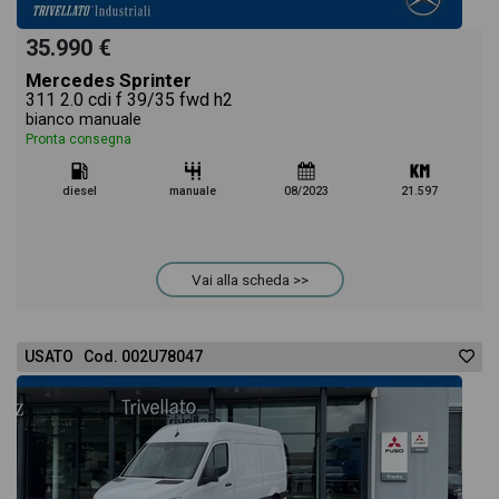
35.990 €
Mercedes Sprinter
311 2.0 cdi f 39/35 fwd h2
bianco manuale
Pronta consegna
diesel
manuale
08/2023
21.597
Vai alla scheda >>
USATO Cod. 002U78047