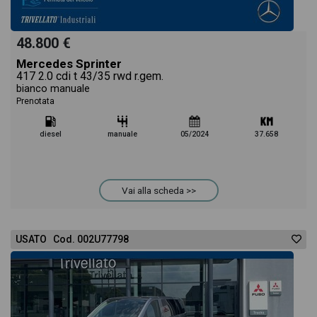
48.800 €
Mercedes Sprinter
417 2.0 cdi t 43/35 rwd r.gem.
bianco manuale
Prenotata
diesel
manuale
05/2024
37.658
Vai alla scheda >>
USATO Cod. 002U77798