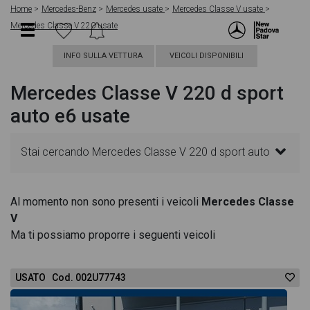
Home
Mercedes-Benz
Mercedes usate
Mercedes Classe V usate
Mercedes Classe V 220 usate
INFO SULLA VETTURA
VEICOLI DISPONIBILI
Mercedes Classe V 220 d sport
auto e6 usate
Stai cercando Mercedes Classe V 220 d sport auto
e6? In questa pagina troverai le migliori offerte per
Al momento non sono presenti i veicoli
Mercedes Classe
V
acquistare un veicolo Mercedes usato. Le schede
Ma ti possiamo proporre i seguenti veicoli
veicolo sono dettagliate e sempre aggiornate in
USATO Cod. 002U77743
modo da aiutarti a scegliere quella più adatta alle