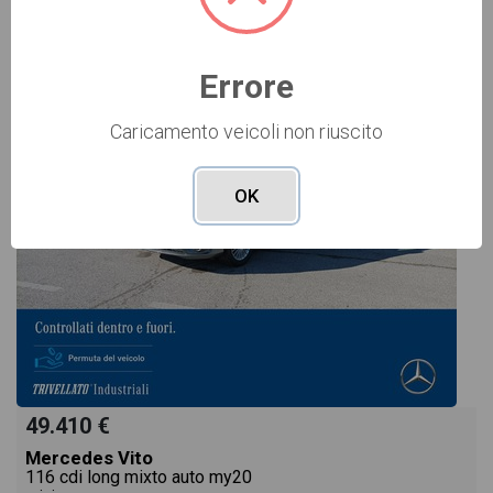
USATO Cod. 002U78319
Errore
Caricamento veicoli non riuscito
OK
49.410 €
Mercedes Vito
116 cdi long mixto auto my20