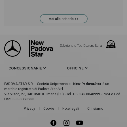
Vai alla scheda >>
Selezionato Top Dealers Italia
CONCESSIONARIE
OFFICINE
PADOVA STAR S.R.L. Società Unipersonale -
New PadovaStar
è un
marchio registrato di Padova Star S.r.l
Via Visco, 27, CAP 35010 Limena (PD) - Tel. +39 049 8848999 - P.IVA e Cod.
Fisc. 05063790280
Privacy
|
Cookie
|
Note legali
|
Chi siamo