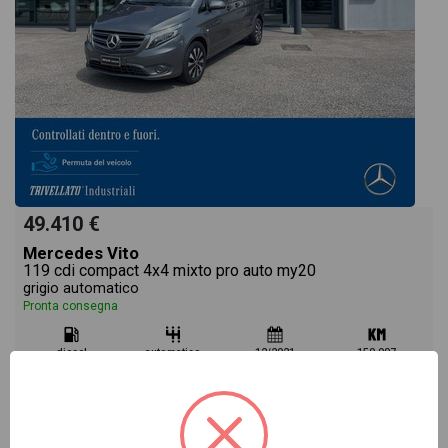
49.410 €
Mercedes Vito
119 cdi compact 4x4 mixto pro auto my20
grigio automatico
Pronta consegna
diesel
automatico
12/2021
150.007
Vai alla scheda >>