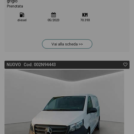
grigio
Prenotata
diesel
05/2023
70.393
Vai alla scheda >>
NUOVO Cod. 002N94443