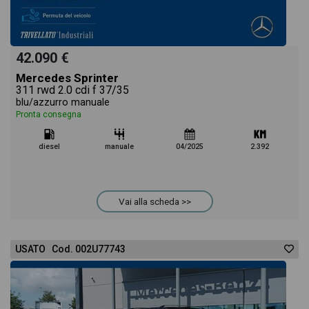
42.090 €
Mercedes Sprinter
311 rwd 2.0 cdi f 37/35
blu/azzurro manuale
Pronta consegna
diesel
manuale
04/2025
2.392
Vai alla scheda >>
USATO Cod. 002U77743