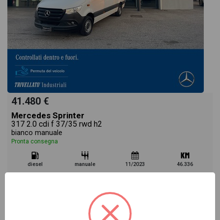
41.480 €
Mercedes Sprinter
317 2.0 cdi f 37/35 rwd h2
bianco manuale
Pronta consegna
diesel
manuale
11/2023
46.336
Vai alla scheda >>