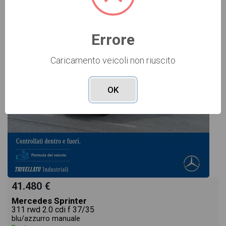
USATO Cod. 002U78684
Errore
Caricamento veicoli non riuscito
OK
41.480 €
Mercedes Sprinter
311 rwd 2.0 cdi f 37/35
blu/azzurro manuale