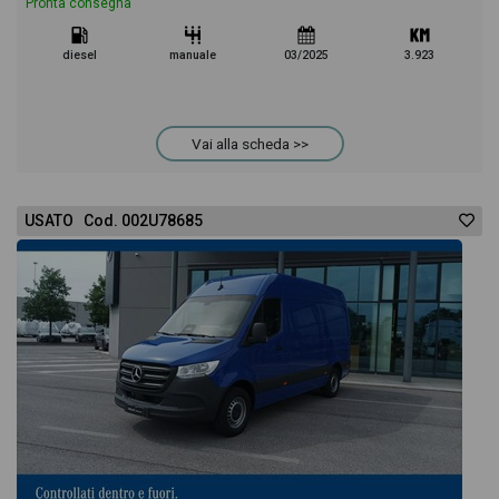
Pronta consegna
diesel
manuale
03/2025
3.923
Vai alla scheda >>
USATO Cod. 002U78685