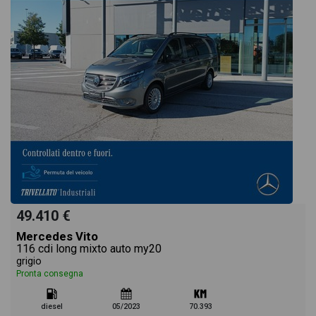
49.410 €
Mercedes Vito
116 cdi long mixto auto my20
grigio
Pronta consegna
diesel
05/2023
70.393