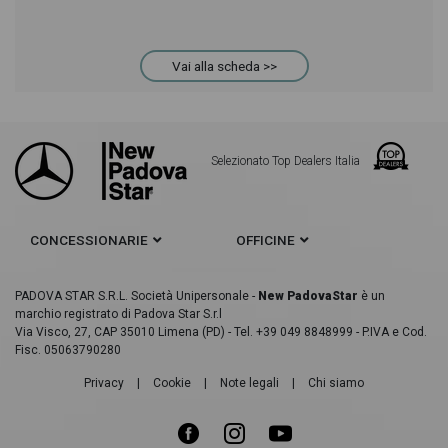
Vai alla scheda >>
Selezionato Top Dealers Italia
CONCESSIONARIE
OFFICINE
PADOVA STAR S.R.L. Società Unipersonale -
New PadovaStar
è un
marchio registrato di Padova Star S.r.l
Via Visco, 27, CAP 35010 Limena (PD) - Tel. +39 049 8848999 - P.IVA e Cod.
Fisc. 05063790280
Privacy
|
Cookie
|
Note legali
|
Chi siamo