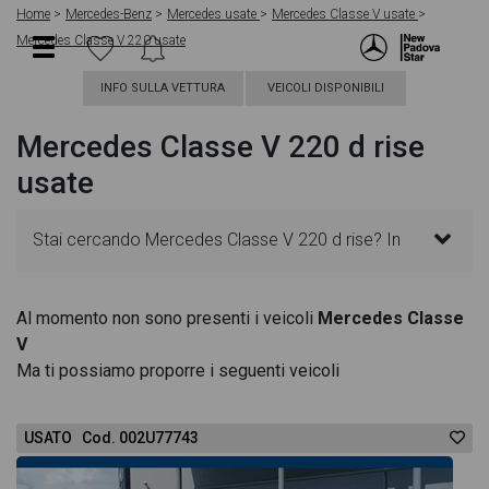
Home
Mercedes-Benz
Mercedes usate
Mercedes Classe V usate
Mercedes Classe V 220 usate
INFO SULLA VETTURA
VEICOLI DISPONIBILI
Mercedes Classe V 220 d rise
usate
Stai cercando Mercedes Classe V 220 d rise? In
questa pagina troverai le migliori offerte per
Al momento non sono presenti i veicoli
Mercedes Classe
V
acquistare un veicolo Mercedes usato. Le schede
Ma ti possiamo proporre i seguenti veicoli
veicolo sono dettagliate e sempre aggiornate in
USATO Cod. 002U77743
modo da aiutarti a scegliere quella più adatta alle