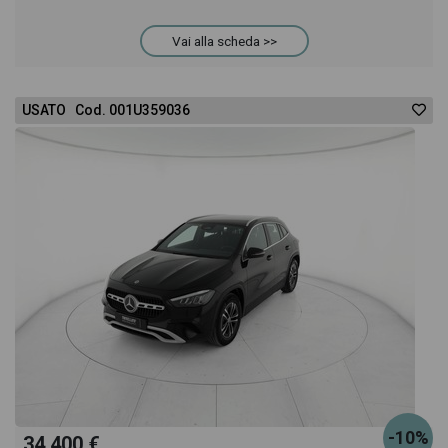
provare il veicolo o acquistarlo online! All'interno
Vai alla scheda >>
della pagina Mercedes GLA 220 d premium auto
USATO Cod. 001U359036
troverai anche il listino prezzi, eventuale offerta e
rata consigliata per l'acquisto del veicolo.
-10%
34.400 €