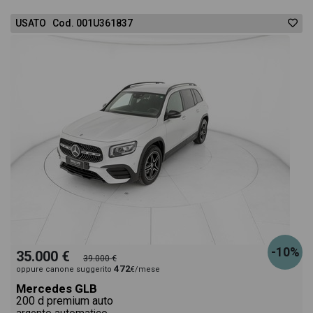
USATO Cod. 001U361837
-10%
35.000 €
39.000 €
472
oppure canone suggerito
€/mese
Mercedes GLB
200 d premium auto