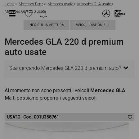
Home
Mercedes-Benz
Mercedes usate
Mercedes GLA usate
Mercedes GLA 220 usate
INFO SULLA VETTURA
VEICOLI DISPONIBILI
Mercedes GLA 220 d premium
auto usate
Stai cercando Mercedes GLA 220 d premium auto?
In questa pagina troverai le migliori offerte per
Al momento non sono presenti i veicoli
Mercedes GLA
Ma ti possiamo proporre i seguenti veicoli
acquistare un veicolo Mercedes usato. Le schede
veicolo sono dettagliate e sempre aggiornate in
USATO Cod. 001U358761
modo da aiutarti a scegliere quella più adatta alle