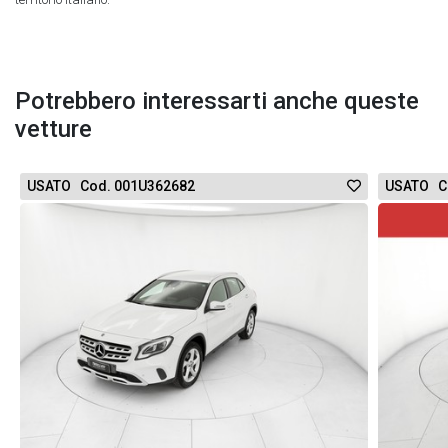
Potrebbero interessarti anche queste
vetture
USATO Cod. 001U362682
USATO C