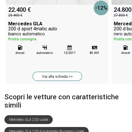
-12%
22.400 €
24.800
25.400 €
27.800 €
Mercedes GLA
Merced
200 d sport 4matic auto
200 d bu
bianco automatico
nero aut
Pronta consegna
Pronta co
diesel
automatico
12/2017
83.001
diesel
Vai alla scheda >>
Scopri le vetture con caratteristiche
simili
Mercedes GLA 200 usate
Mercedes GLA 200 d Automatic Business usate