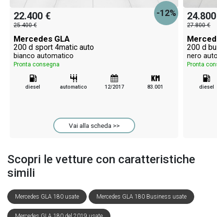
-12%
22.400 €
24.800
25.400 €
27.800 €
Mercedes GLA
Merced
200 d sport 4matic auto
200 d bu
bianco automatico
nero aut
Pronta consegna
Pronta co
diesel
automatico
12/2017
83.001
diesel
Vai alla scheda >>
Scopri le vetture con caratteristiche
simili
Mercedes GLA 180 usate
Mercedes GLA 180 Business usate
Mercedes GLA 180 del 2019 usate