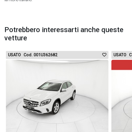
Potrebbero interessarti anche queste
vetture
USATO Cod. 001U362682
USATO C