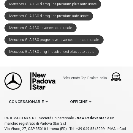
Mercedes GLA 180 d amg line premium plus auto usate
Mercedes GLA 180 d amg line premium auto usate
Mercedes GLA 180 advanced auto usate
Mercedes GLA 180 progressive advanced plus auto usate
Mercedes GLA 180 amg line advanced plus auto usate
Selezionato Top Dealers Italia
CONCESSIONARIE
OFFICINE
PADOVA STAR S.R.L. Società Unipersonale -
New PadovaStar
è un
marchio registrato di Padova Star S.r.l
Via Visco, 27, CAP 35010 Limena (PD) - Tel. +39 049 8848999 - P.IVA e Cod.