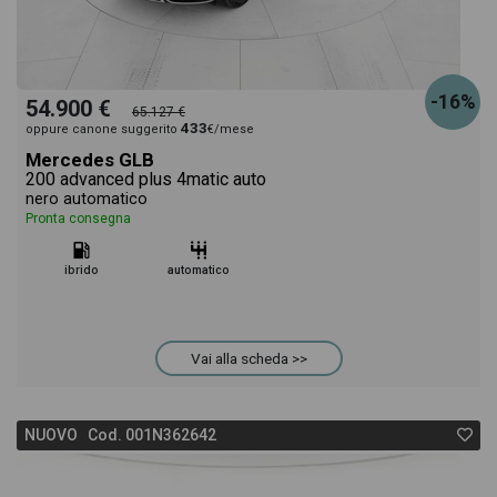
-16%
54.900 €
65.127 €
433
oppure canone suggerito
€/mese
Mercedes GLB
200 advanced plus 4matic auto
nero automatico
Pronta consegna
ibrido
automatico
Vai alla scheda >>
NUOVO Cod. 001N362642