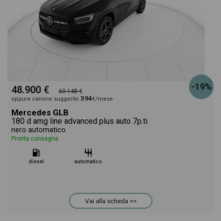
-19%
48.900 €
60.148 €
394
oppure canone suggerito
€/mese
Mercedes GLB
180 d amg line advanced plus auto 7p.ti
nero automatico
Pronta consegna
diesel
automatico
Vai alla scheda >>