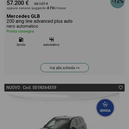
-12%
57.200 €
65.127 €
473
oppure canone suggerito
€/mese
Mercedes GLB
200 amg line advanced plus auto
nero automatico
Pronta consegna
ibrido
automatico
Vai alla scheda >>
NUOVO Cod. 001N364359