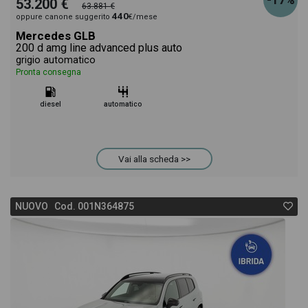
-17%
53.200 €
63.881 €
440
oppure canone suggerito
€/mese
Mercedes GLB
200 d amg line advanced plus auto
grigio automatico
Pronta consegna
diesel
automatico
Vai alla scheda >>
NUOVO Cod. 001N364875