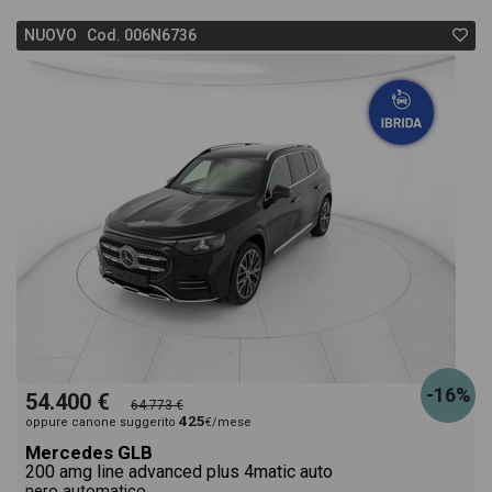
NUOVO Cod. 006N6736
-16%
54.400 €
64.773 €
425
oppure canone suggerito
€/mese
Mercedes GLB
200 amg line advanced plus 4matic auto
nero automatico