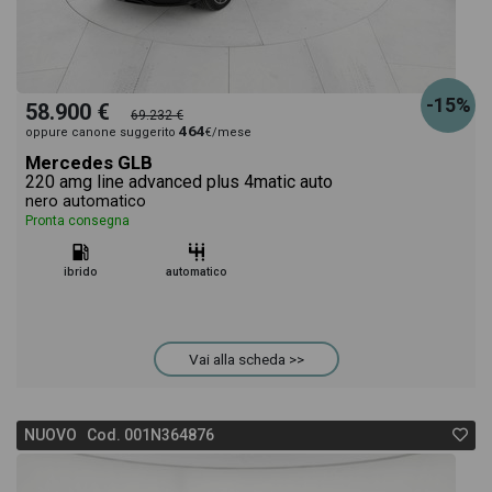
-15%
58.900 €
69.232 €
464
oppure canone suggerito
€/mese
Mercedes GLB
220 amg line advanced plus 4matic auto
nero automatico
Pronta consegna
ibrido
automatico
Vai alla scheda >>
NUOVO Cod. 001N364876