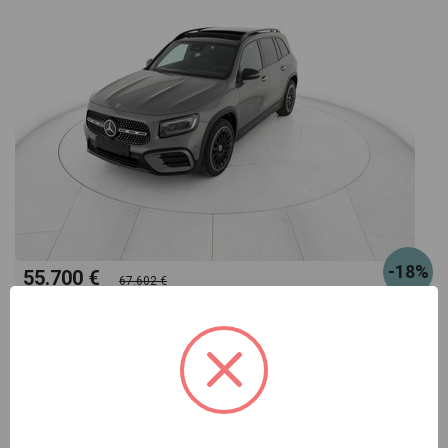
-18%
55.700 €
67.602 €
460
oppure canone suggerito
€/mese
Mercedes GLB
200 d amg line advanced plus 4matic auto 7p.ti
grigio automatico
Pronta consegna
diesel
automatico