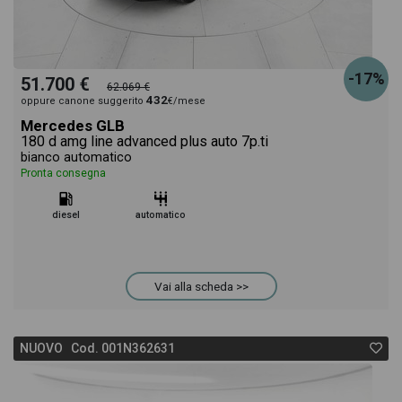
-17%
51.700 €
62.069 €
432
oppure canone suggerito
€/mese
Mercedes GLB
180 d amg line advanced plus auto 7p.ti
bianco automatico
Pronta consegna
diesel
automatico
Vai alla scheda >>
NUOVO Cod. 001N362631