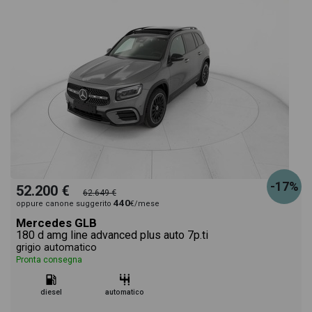
-17%
52.200 €
62.649 €
440
oppure canone suggerito
€/mese
Mercedes GLB
180 d amg line advanced plus auto 7p.ti
grigio automatico
Pronta consegna
diesel
automatico