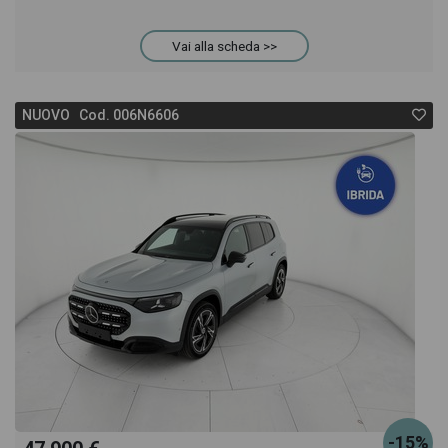
anche il listino prezzi, eventuale offerta e rata
Vai alla scheda >>
consigliata per l'acquisto del veicolo.
NUOVO Cod. 006N6606
-15%