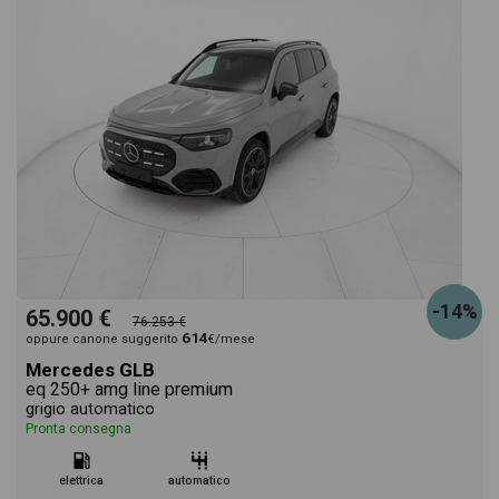
-14%
65.900 €
76.253 €
614
oppure canone suggerito
€/mese
Mercedes GLB
eq 250+ amg line premium
grigio automatico
Pronta consegna
elettrica
automatico