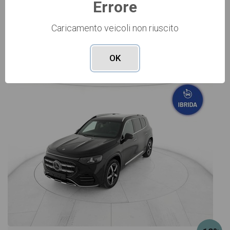
Errore
Caricamento veicoli non riuscito
Vai alla scheda >>
OK
NUOVO Cod. 001N364363