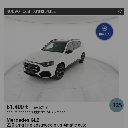
NUOVO Cod. 001N364352
-12%
61.400 €
69.671 €
507
oppure canone suggerito
€/mese
Mercedes GLB
220 amg line advanced plus 4matic auto