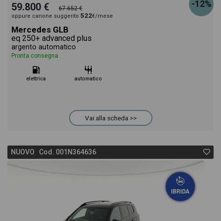
-12%
59.800 €
67.652 €
522
oppure canone suggerito
€/mese
Mercedes GLB
eq 250+ advanced plus
argento automatico
Pronta consegna
elettrica
automatico
Vai alla scheda >>
NUOVO Cod. 001N364636