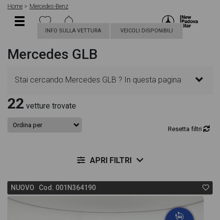
Home
Mercedes-Benz
INFO SULLA VETTURA
VEICOLI DISPONIBILI
Mercedes GLB
Stai cercando Mercedes GLB ? In questa pagina
22
troverai le migliori offerte per acquistare un veicolo
vetture trovate
Mercedes nuovo. Le schede veicolo sono
Resetta filtri
dettagliate e sempre aggiornate in modo da aiutarti
APRI FILTRI
a scegliere quella più adatta alle tue necessità,
NUOVO Cod. 001N364190
sono presenti informazioni essenziali come