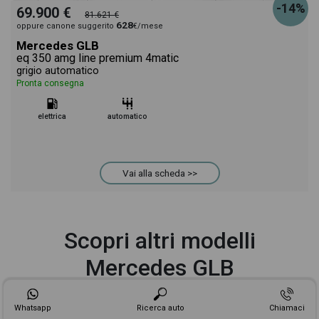
-14%
69.900 €
81.621 €
628
oppure canone suggerito
€/mese
Mercedes GLB
eq 350 amg line premium 4matic
grigio automatico
Pronta consegna
elettrica
automatico
Vai alla scheda >>
Scopri altri modelli
Mercedes GLB
Whatsapp
Ricerca auto
Chiamaci
Mercedes GLB 180
Mercedes GLB 200