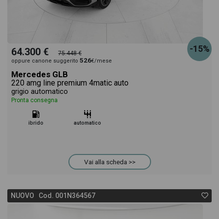
-15%
64.300 €
75.448 €
526
oppure canone suggerito
€/mese
Mercedes GLB
220 amg line premium 4matic auto
grigio automatico
Pronta consegna
ibrido
automatico
Vai alla scheda >>
NUOVO Cod. 001N364567