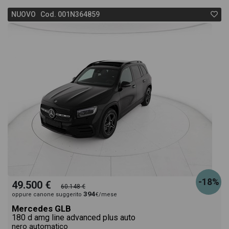
NUOVO Cod. 001N364859
-18%
49.500 €
60.148 €
394
oppure canone suggerito
€/mese
Mercedes GLB
180 d amg line advanced plus auto
nero automatico