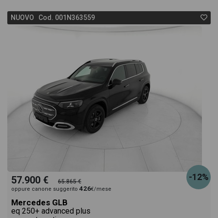
NUOVO Cod. 001N363559
-12%
57.900 €
65.865 €
426
oppure canone suggerito
€/mese
Mercedes GLB
eq 250+ advanced plus