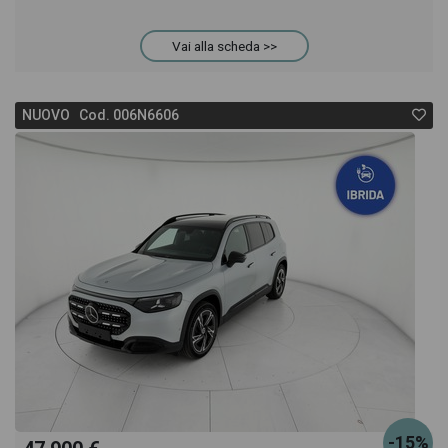
anche il listino prezzi, eventuale offerta e rata
Vai alla scheda >>
consigliata per l'acquisto del veicolo.
NUOVO Cod. 006N6606
-15%