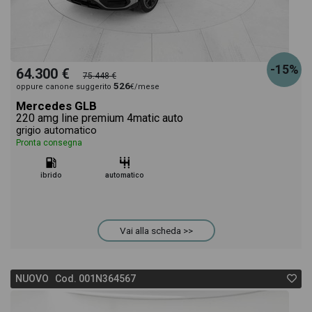
-15%
64.300 €
75.448 €
526
oppure canone suggerito
€/mese
Mercedes GLB
220 amg line premium 4matic auto
grigio automatico
Pronta consegna
ibrido
automatico
Vai alla scheda >>
NUOVO Cod. 001N364567