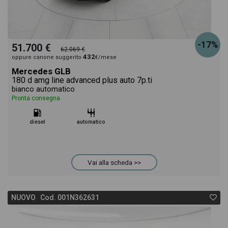
-17%
51.700 €
62.069 €
432
oppure canone suggerito
€/mese
Mercedes GLB
180 d amg line advanced plus auto 7p.ti
bianco automatico
Pronta consegna
diesel
automatico
Vai alla scheda >>
NUOVO Cod. 001N362631