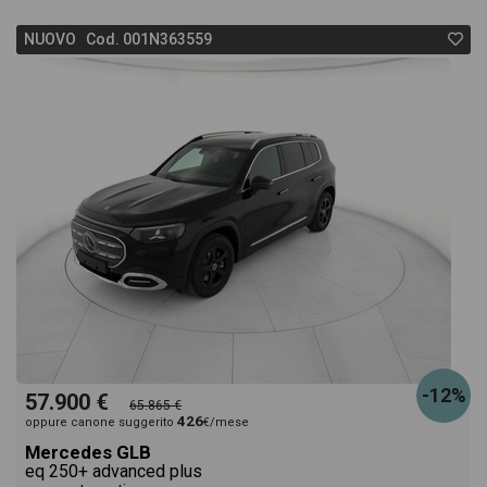
NUOVO Cod. 001N363559
-12%
57.900 €
65.865 €
426
oppure canone suggerito
€/mese
Mercedes GLB
eq 250+ advanced plus