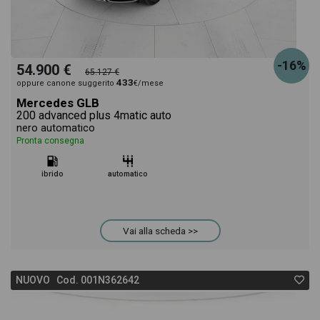
-16%
54.900 €
65.127 €
433
oppure canone suggerito
€/mese
Mercedes GLB
200 advanced plus 4matic auto
nero automatico
Pronta consegna
ibrido
automatico
Vai alla scheda >>
NUOVO Cod. 001N362642