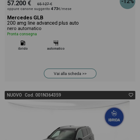
-12%
57.200 €
65.127 €
473
oppure canone suggerito
€/mese
Mercedes GLB
200 amg line advanced plus auto
nero automatico
Pronta consegna
ibrido
automatico
Vai alla scheda >>
NUOVO Cod. 001N364359