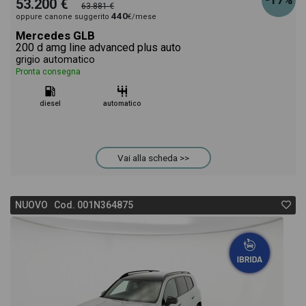
-17%
53.200 €
63.881 €
440
oppure canone suggerito
€/mese
Mercedes GLB
200 d amg line advanced plus auto
grigio automatico
Pronta consegna
diesel
automatico
Vai alla scheda >>
NUOVO Cod. 001N364875