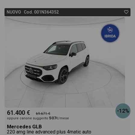
NUOVO Cod. 001N364352
-12%
61.400 €
69.671 €
507
oppure canone suggerito
€/mese
Mercedes GLB
220 amg line advanced plus 4matic auto