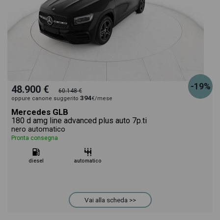
-19%
48.900 €
60.148 €
394
oppure canone suggerito
€/mese
Mercedes GLB
180 d amg line advanced plus auto 7p.ti
nero automatico
Pronta consegna
diesel
automatico
Vai alla scheda >>