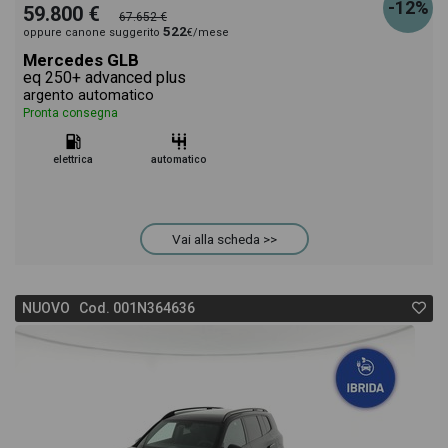
-12%
59.800 €
67.652 €
522
oppure canone suggerito
€/mese
Mercedes GLB
eq 250+ advanced plus
argento automatico
Pronta consegna
elettrica
automatico
Vai alla scheda >>
NUOVO Cod. 001N364636