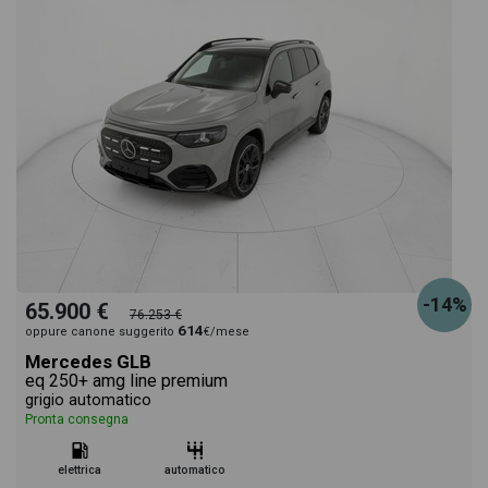
-14%
65.900 €
76.253 €
614
oppure canone suggerito
€/mese
Mercedes GLB
eq 250+ amg line premium
grigio automatico
Pronta consegna
elettrica
automatico