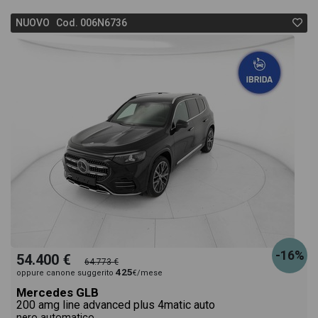
NUOVO Cod. 006N6736
-16%
54.400 €
64.773 €
425
oppure canone suggerito
€/mese
Mercedes GLB
200 amg line advanced plus 4matic auto
nero automatico