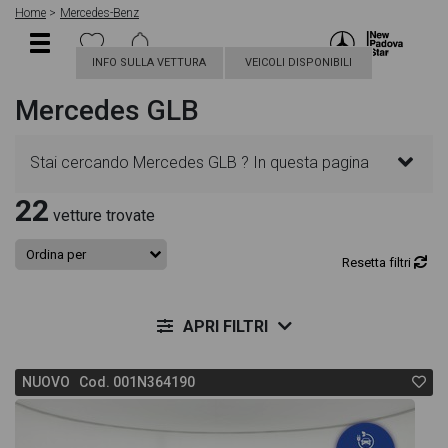
Home
Mercedes-Benz
INFO SULLA VETTURA
VEICOLI DISPONIBILI
Mercedes GLB
Stai cercando Mercedes GLB ? In questa pagina
22
troverai le migliori offerte per acquistare un veicolo
vetture trovate
Mercedes nuovo. Le schede veicolo sono
Resetta filtri
dettagliate e sempre aggiornate in modo da aiutarti
APRI FILTRI
a scegliere quella più adatta alle tue necessità,
NUOVO Cod. 001N364190
sono presenti informazioni essenziali come