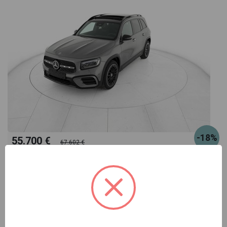
-18%
55.700 €
67.602 €
460
oppure canone suggerito
€/mese
Mercedes GLB
200 d amg line advanced plus 4matic auto 7p.ti
grigio automatico
Pronta consegna
diesel
automatico