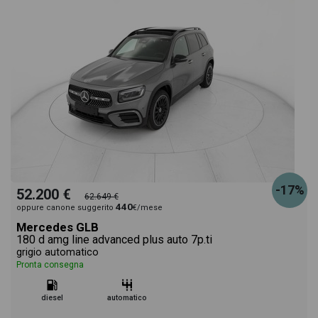
-17%
52.200 €
62.649 €
440
oppure canone suggerito
€/mese
Mercedes GLB
180 d amg line advanced plus auto 7p.ti
grigio automatico
Pronta consegna
diesel
automatico