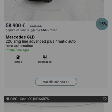
-15%
58.900 €
69.232 €
464
oppure canone suggerito
€/mese
Mercedes GLB
220 amg line advanced plus 4matic auto
nero automatico
Pronta consegna
ibrido
automatico
Vai alla scheda >>
NUOVO Cod. 001N364876