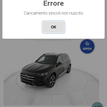
Errore
Caricamento veicoli non riuscito
Vai alla scheda >>
OK
NUOVO Cod. 001N364363