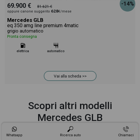
-14%
69.900 €
81.621 €
628
oppure canone suggerito
€/mese
Mercedes GLB
eq 350 amg line premium 4matic
grigio automatico
Pronta consegna
elettrica
automatico
Vai alla scheda >>
Scopri altri modelli
Mercedes GLB
Whatsapp
Ricerca auto
Chiamaci
Mercedes GLB 180
Mercedes GLB 200