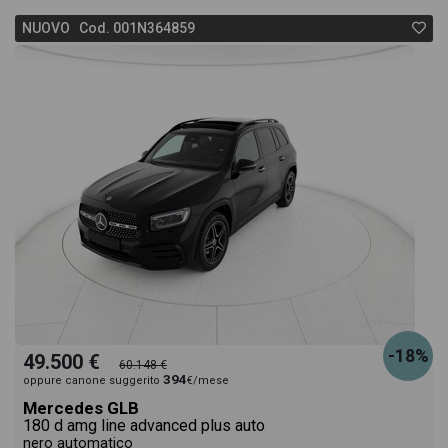
NUOVO Cod. 001N364859
-18%
49.500 €
60.148 €
394
oppure canone suggerito
€/mese
Mercedes GLB
180 d amg line advanced plus auto
nero automatico