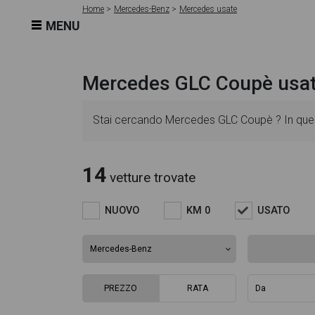
Home
Mercedes-Benz
Mercedes usate
MENU
Mercedes GLC Coupè usa
Stai cercando Mercedes GLC Coupè ? In quest
dettagliate e sempre aggiornate in modo da ai
14
vetture trovate
l'alimentazione, dati tecnici, dotazioni stand
NUOVO
KM 0
USATO
ricca gallery fotografica per poter vedere ogni 
Questo ti permetterà di valutare al meglio l'e
PREZZO
RATA
troverai anche il listino prezzi, eventuale offe