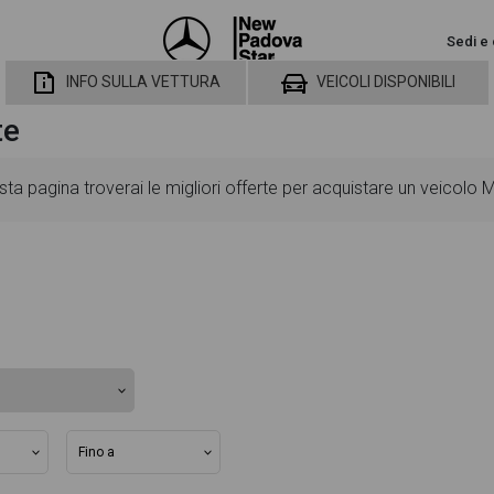
Sedi e 
INFO SULLA VETTURA
VEICOLI DISPONIBILI
te
a pagina troverai le migliori offerte per acquistare un veicolo
utarti a scegliere quella più adatta alle tue necessità, sono pre
ard ed opzionali, colorazione esterna e colorazione degli interni
singolo dettaglio del veicolo, dalle caratteristiche esterne al desi
ventuale decisione di provare il veicolo o acquistarlo online! Al
rta e rata consigliata per l'acquisto del veicolo.