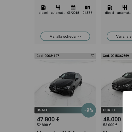
diesel
automatico
03/2018
91.556
diesel
automatico
Vai alla scheda >>
Vai alla 
Cod. 006U4127
Cod. 001U362869
-9%
USATO
USATO
47.800 €
48.000 €
52.800 €
53.000 €