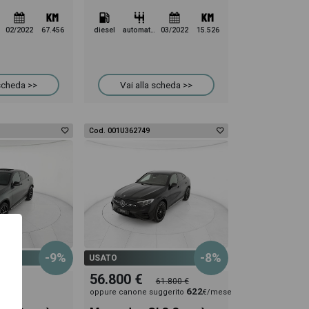
02/2022
67.456
diesel
automatico
03/2022
15.526
 scheda >>
Vai alla scheda >>
Cod. 001U362749
-9%
-8%
USATO
56.800 €
61.800 €
622
oppure canone suggerito
€/mese