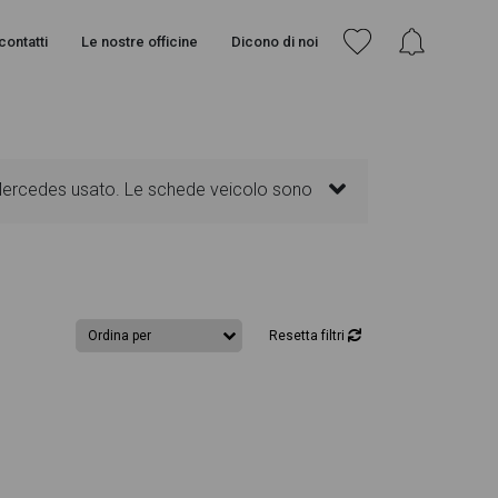
contatti
Le nostre officine
Dicono di noi
 Mercedes usato. Le schede veicolo sono
senti informazioni essenziali come
. Ogni annuncio di GLC Coupè dispone di una
Resetta filtri
gn degli interni in alta definizione.
l'interno della pagina Mercedes GLC Coupè