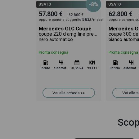
-8%
USATO
USATO
57.800 €
62.800 €
62.800 €
562
oppure canone suggerito
€/mese
oppure canone su
Mercedes GLC Coupè
Mercedes G
coupe 220 d amg line premium 4matic auto
nero automatico
bianco automa
Pronta consegna
Pronta consegna
ibrido
automatico
01/2024
98.117
ibrido
automatico
Vai alla scheda >>
Vai alla 
Scop