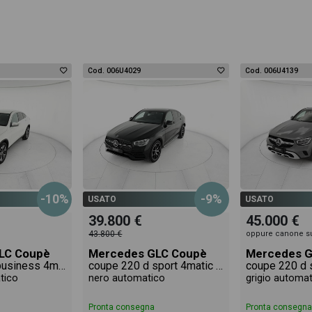
Cod. 006U4029
Cod. 006U4139
-10%
-9%
USATO
USATO
39.800 €
45.000 €
43.800 €
oppure canone s
LC Coupè
Mercedes GLC Coupè
Mercedes G
coupe 200 d business 4matic auto
coupe 220 d sport 4matic auto
tico
nero automatico
grigio automa
Pronta consegna
Pronta consegna