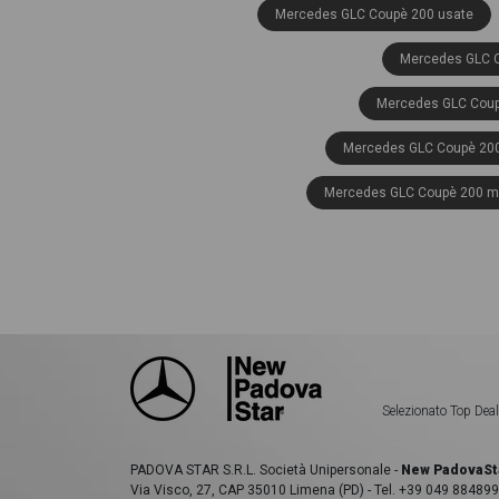
Mercedes GLC Coupè 200 usate
Mercedes GLC C
Mercedes GLC Coup
Mercedes GLC Coupè 200 
Mercedes GLC Coupè 200 mh
Mercedes GLC Coupè 220
Mercedes GLC Coupè 220 d amg
Mercedes GLC Coupè 220 d
Mercedes GLC C
Selezionato Top Deal
Mercedes GLC Coupè
Mercedes GLC Coupè
PADOVA STAR S.R.L. Società Unipersonale -
New PadovaSt
Via Visco, 27, CAP 35010 Limena (PD) - Tel. +39 049 884899