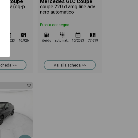
LC Coupè
Mercedes GLC Coupè
coupe 300 de phev (eq-power) premium plus 4matic auto
coupe 220 d amg line advanced 4matic auto
tico
nero automatico
Pronta consegna
03/2023
40.926
ibrido
automatico
10/2023
77.619
 scheda >>
Vai alla scheda >>