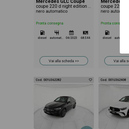
Mercedes GLC Coupè
Mercedes G
coupe 220 d night edition plus 4matic auto
nero automatico
nero automati
Pronta consegna
Pronta consegna
diesel
automatico
04/2023
68.544
diesel
automatico
Vai alla scheda >>
Vai alla 
Cod. 001U362282
Cod. 001U362408