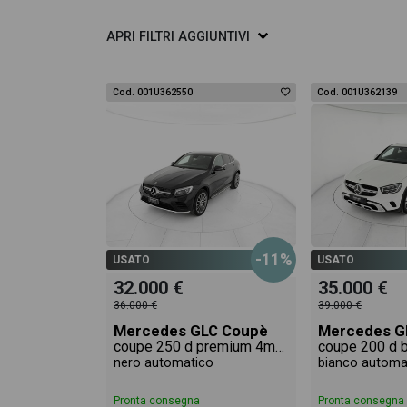
APRI
FILTRI AGGIUNTIVI
Cod. 001U362550
Cod. 001U362139
-11%
USATO
USATO
32.000 €
35.000 €
36.000 €
39.000 €
Mercedes GLC Coupè
Mercedes G
coupe 250 d premium 4matic auto
nero automatico
bianco automa
Pronta consegna
Pronta consegna