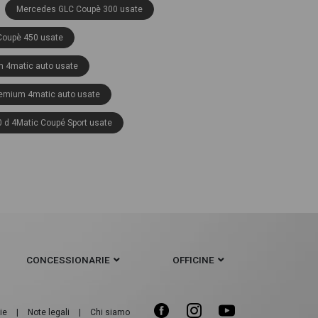
Mercedes GLC Coupè 300 usate
oupè 450 usate
 4matic auto usate
emium 4matic auto usate
d 4Matic Coupé Sport usate
anced 4matic auto usate
remium plus 4matic auto usate
on plus 4matic auto usate
mium auto usate
CONCESSIONARIE
OFFICINE
t 4matic auto usate
Coupé Premium usate
ie
|
Note legali
|
Chi siamo