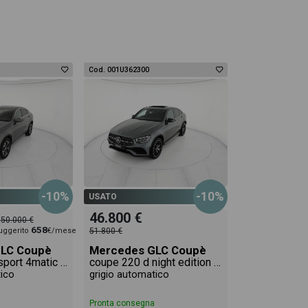
Cod. 001U362300
-10%
-10%
USATO
46.800 €
50.000 €
658
uggerito
€/mese
51.800 €
LC Coupè
Mercedes GLC Coupè
coupe 220 d sport 4matic auto
coupe 220 d night edition 4matic auto
tico
grigio automatico
Pronta consegna