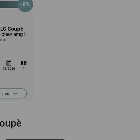
-8%
LC Coupè
coupe 300 de phev amg line premium 4matic auto
tico
03/2026
1
 scheda >>
Coupè