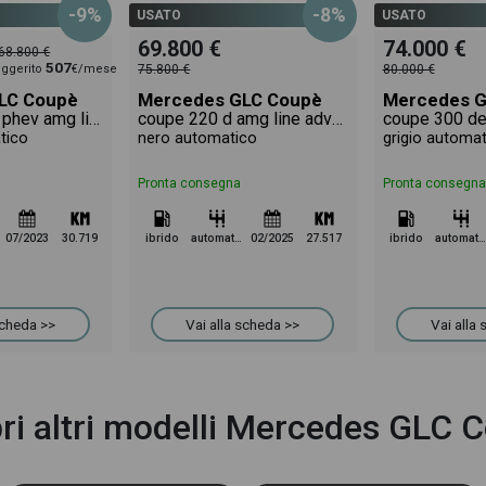
-9%
-8%
USATO
USATO
69.800 €
74.000 €
68.800 €
507
ggerito
€/mese
75.800 €
80.000 €
LC Coupè
Mercedes GLC Coupè
Mercedes G
coupe 300 de phev amg line premium plus 4matic auto
coupe 220 d amg line advanced 4matic auto
tico
nero automatico
grigio automa
Pronta consegna
Pronta consegna
07/2023
30.719
ibrido
automatico
02/2025
27.517
ibrido
automatico
scheda >>
Vai alla scheda >>
Vai alla
ri altri modelli Mercedes GLC 