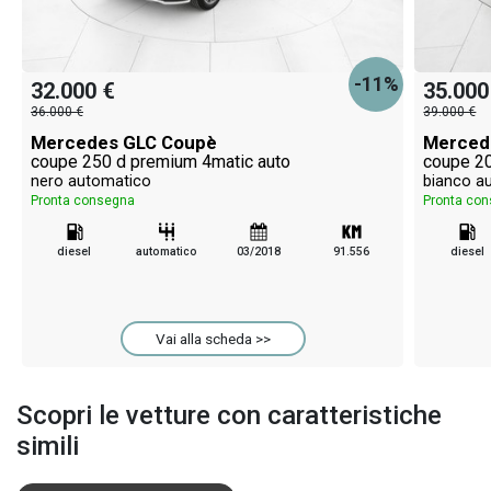
-11%
32.000 €
35.000
36.000 €
39.000 €
Mercedes GLC Coupè
Merced
coupe 250 d premium 4matic auto
coupe 20
nero automatico
bianco a
Pronta consegna
Pronta co
diesel
automatico
03/2018
91.556
diesel
Vai alla scheda >>
Scopri le vetture con caratteristiche
simili