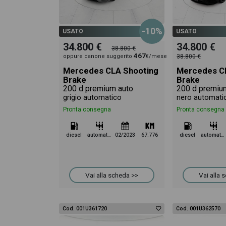
-10%
USATO
USATO
34.800 €
34.800 €
38.800 €
467
oppure canone suggerito
€/mese
38.800 €
Mercedes CLA Shooting
Mercedes C
Brake
Brake
200 d premium auto
200 d premiu
grigio automatico
nero automati
Pronta consegna
Pronta consegna
diesel
automatico
02/2023
67.776
diesel
automatico
Vai alla scheda >>
Vai alla 
Cod. 001U361720
Cod. 001U362570