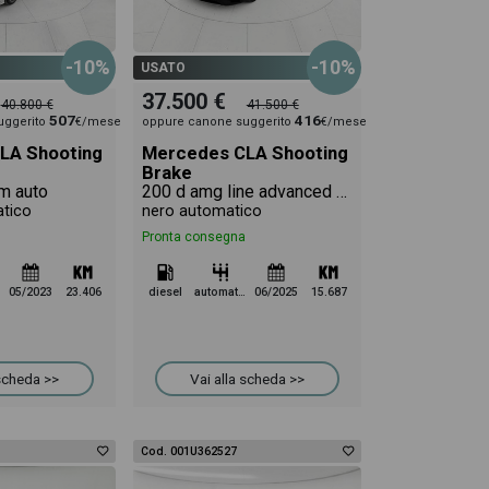
-10%
-10%
USATO
37.500 €
40.800 €
41.500 €
507
416
uggerito
€/mese
oppure canone suggerito
€/mese
LA Shooting
Mercedes CLA Shooting
Brake
m auto
200 d amg line advanced plus auto
tico
nero automatico
Pronta consegna
05/2023
23.406
diesel
automatico
06/2025
15.687
 scheda >>
Vai alla scheda >>
Cod. 001U362527