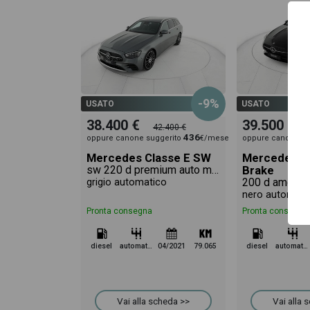
-9%
USATO
USATO
38.400 €
39.500 €
42.400 €
436
oppure canone suggerito
€/mese
oppure canone su
Mercedes Classe E SW
Mercedes C
sw 220 d premium auto my20
Brake
grigio automatico
nero automati
Pronta consegna
Pronta consegna
diesel
automatico
04/2021
79.065
diesel
automatico
Vai alla scheda >>
Vai alla 