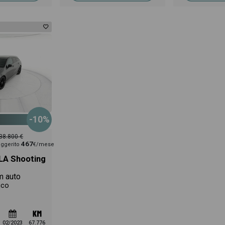
-10%
38.800 €
467
ggerito
€/mese
LA Shooting
m auto
ico
02/2023
67.776