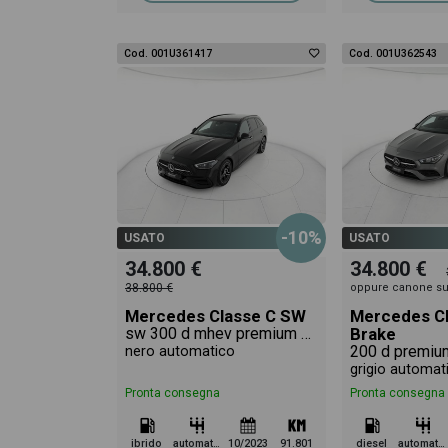
Cod. 001U361417
Cod. 001U362543
-10%
USATO
USATO
34.800 €
34.800 €
38.800 €
oppure canone su
Mercedes Classe C SW
Mercedes C
sw 300 d mhev premium auto
Brake
200 d premiu
nero automatico
grigio automat
Pronta consegna
Pronta consegna
ibrido
automatico
10/2023
91.801
diesel
automatico