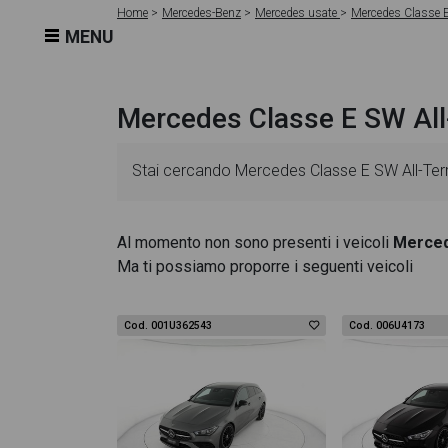
Home
Mercedes-Benz
Mercedes usate
Mercedes Classe E
MENU
Mercedes Classe E SW All-
Stai cercando Mercedes Classe E SW All-Terra
veicolo sono dettagliate e sempre aggiornate 
Al momento non sono presenti i veicoli
Merced
Ma ti possiamo proporre i seguenti veicoli
come l'alimentazione, dati tecnici, dotazioni 
Terrain dispone di una ricca gallery fotografic
Cod. 001U362543
Cod. 006U4173
alta definizione. Questo ti permetterà di valut
Mercedes Classe E SW All-Terrain troverai anche