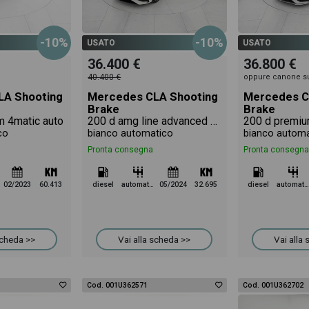
-10%
-10%
USATO
USATO
36.400 €
36.800 €
40.400 €
oppure canone s
LA Shooting
Mercedes CLA Shooting
Mercedes C
Brake
Brake
m 4matic auto
200 d amg line advanced plus auto
200 d premiu
co
bianco automatico
bianco automa
Pronta consegna
Pronta consegna
02/2023
60.413
diesel
automatico
05/2024
32.695
diesel
automatico
scheda >>
Vai alla scheda >>
Vai alla
Cod. 001U362571
Cod. 001U362702