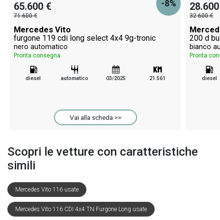
-8%
65.600 €
28.600
71.600 €
32.600 €
Mercedes Vito
Merced
furgone 119 cdi long select 4x4 9g-tronic
200 d bu
nero automatico
bianco a
Pronta consegna
Pronta co
diesel
automatico
03/2025
21.561
diesel
Vai alla scheda >>
Scopri le vetture con caratteristiche
simili
Mercedes Vito 116 usate
Mercedes Vito 116 CDI 4x4 TN Furgone Long usate