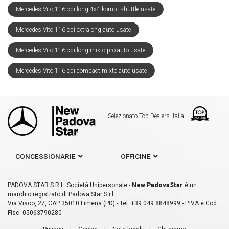
Mercedes Vito 116 cdi long 4x4 kombi shuttle usate
Mercedes Vito 116 cdi extralong auto usate
Mercedes Vito 116 cdi long mixto pro auto usate
Mercedes Vito 116 cdi compact mixto auto usate
Selezionato Top Dealers Italia
CONCESSIONARIE
OFFICINE
PADOVA STAR S.R.L. Società Unipersonale -
New PadovaStar
è un
marchio registrato di Padova Star S.r.l
Via Visco, 27, CAP 35010 Limena (PD) - Tel. +39 049 8848999 - P.IVA e Cod.
Fisc. 05063790280