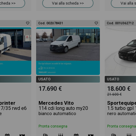
scheda >>
Vai alla scheda >>
Vai alla
Cod. 002U78431
Cod. 001U362712
USATO
USATO
17.690 €
18.600 €
21.600 €
rinter
Mercedes Vito
Sportequip
 37/35 rwd e6
114 cdi long auto my20
1.5 turbo gpl
e
bianco automatico
nero automati
Pronta consegna
Pronta consegna