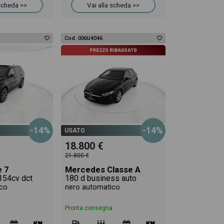
 scheda >>
Vai alla scheda >>
Cod. 006U4046
-14%
-14%
USATO
18.800 €
21.800 €
e 7
Mercedes Classe A
 154cv dct
180 d business auto
co
nero automatico
Pronta consegna