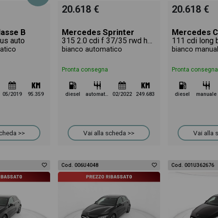
20.618 €
20.618 €
asse B
Mercedes Sprinter
Mercedes C
lus auto
315 2.0 cdi f 37/35 rwd h2 9g-tronic
atico
bianco automatico
bianco manua
Pronta consegna
Pronta consegna
05/2019
95.359
diesel
automatico
02/2022
249.683
diesel
manuale
scheda >>
Vai alla scheda >>
Vai alla
Cod. 006U4048
Cod. 001U362676