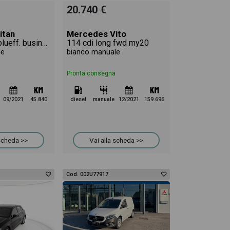
20.740 €
itan
Mercedes Vito
111 cdi long blueff. business e6d-temp
114 cdi long fwd my20
le
bianco manuale
Pronta consegna
09/2021
45.840
diesel
manuale
12/2021
159.696
 scheda >>
Vai alla scheda >>
Cod. 002U77917