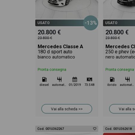
-13%
USATO
USATO
20.800 €
20.800 €
23.800 €
23.800 €
Mercedes Classe A
Mercedes Cl
180 d sport auto
bianco automatico
nero automati
Pronta consegna
Pronta consegna
diesel
automatico
01/2019
73.548
ibrido
automatico
Vai alla scheda >>
Vai alla 
Cod. 001U362267
Cod. 001U362618