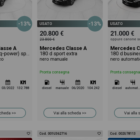
-13%
-13%
USATO
USATO
20.800 €
21.000 €
23.800 €
oppure canone s
asse A
Mercedes Classe A
Mercedes C
250 e phev (eq-power) sport auto
180 d sport extra
180 d busine
co
nero manuale
nero automati
Pronta consegna
Pronta consegna
03/2022
132.788
diesel
manuale
06/2020
104.242
diesel
automatico
scheda >>
Vai alla scheda >>
Vai alla
Cod. 001U362716
Cod. 002U78113