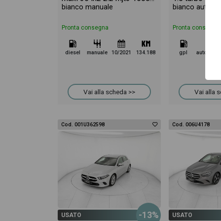
bianco manuale
bianco automa
Pronta consegna
Pronta consegna
diesel
manuale
10/2021
134.188
gpl
automatico
Vai alla scheda >>
Vai alla 
Cod. 001U362598
Cod. 006U4178
-13%
USATO
USATO