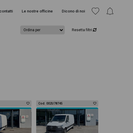
contatti
Le nostre officine
Dicono di noi
Resetta filtri
Cod. 002U78745