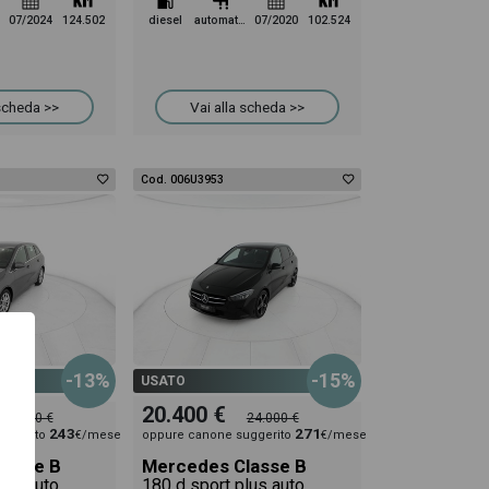
07/2024
124.502
diesel
automatico
07/2020
102.524
 scheda >>
Vai alla scheda >>
Cod. 006U3953
-13%
-15%
USATO
20.400 €
22.800 €
24.000 €
243
271
uggerito
€/mese
oppure canone suggerito
€/mese
lasse B
Mercedes Classe B
lus auto
180 d sport plus auto