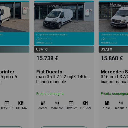
USATO
USATO
15.738 €
15.860 €
rinter
Fiat Ducato
Mercedes S
35 pro e6
maxi 35 lh2 2.2 mjt3 140cv serie 8
316 cdi f 37/
e
bianco manuale
bianco manua
Pronta consegna
Pronta consegna
09/2017
131.144
diesel
manuale
08/2022
191.759
diesel
manuale