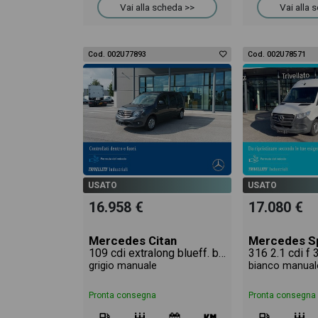
Vai alla scheda >>
Vai alla 
Cod. 002U77893
Cod. 002U78571
USATO
USATO
16.958 €
17.080 €
Mercedes Citan
Mercedes Sp
109 cdi extralong blueff. business e6d-temp
316 2.1 cdi f
grigio manuale
bianco manual
Pronta consegna
Pronta consegna