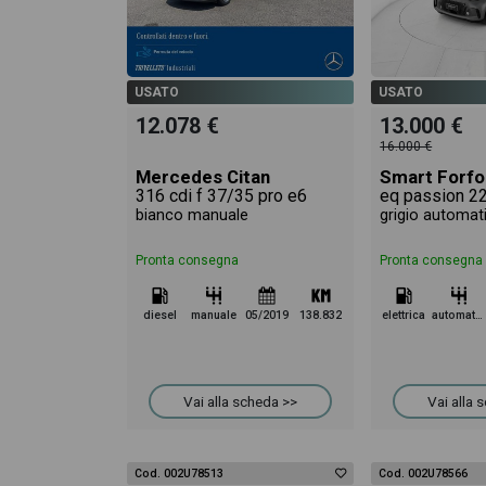
USATO
USATO
12.078 €
13.000 €
16.000 €
Mercedes Citan
Smart Forfo
316 cdi f 37/35 pro e6
eq passion 2
bianco manuale
grigio automat
Pronta consegna
Pronta consegna
diesel
manuale
05/2019
138.832
elettrica
automatico
Vai alla scheda >>
Vai alla 
Cod. 002U78513
Cod. 002U78566