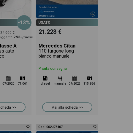
-13%
USATO
21.228 €
24.000 €
293
uggerito
€/mese
lasse A
Mercedes Citan
ss auto
110 furgone long
co
bianco manuale
Pronta consegna
07/2020
71.061
diesel
manuale
07/2023
115.866
 scheda >>
Vai alla scheda >>
Cod. 002U78407