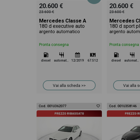
20.600 €
20.600 €
23.600 €
23.600 €
Mercedes Classe A
Mercedes Cl
180 d executive auto
180 d sport p
argento automatico
argento autom
Pronta consegna
Pronta consegna
diesel
automatico
12/2019
67.512
diesel
automatico
Vai alla scheda >>
Vai alla 
Cod. 001U362077
Cod. 001U358146