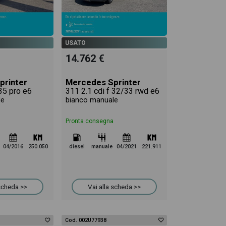
USATO
14.762 €
printer
Mercedes Sprinter
35 pro e6
311 2.1 cdi f 32/33 rwd e6
le
bianco manuale
Pronta consegna
04/2016
250.050
diesel
manuale
04/2021
221.911
 scheda >>
Vai alla scheda >>
Cod. 002U77938