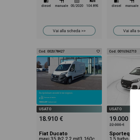
diesel
manuale
05/2020
104.895
diesel
manuale
Vai alla scheda >>
Vai alla 
Cod. 002U78427
Cod. 001U362713
USATO
USATO
18.910 €
19.000 €
22.000 €
Fiat Ducato
Sportequipe
maxi 35 lh2 2.2 mjt3 160cv serie 8
1.5 turbo gpl 