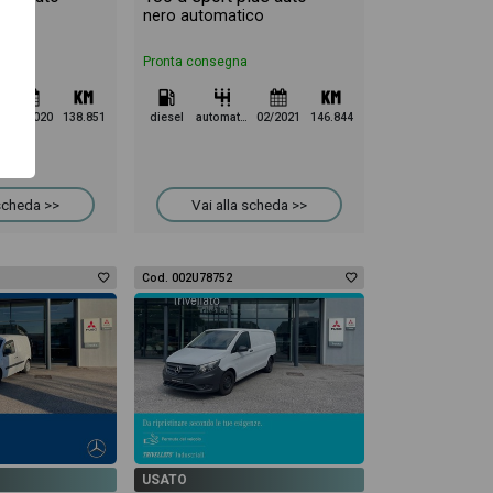
tico
nero automatico
Pronta consegna
12/2020
138.851
diesel
automatico
02/2021
146.844
 scheda >>
Vai alla scheda >>
Cod. 002U78752
USATO