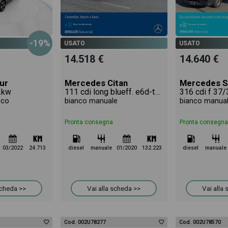
-19%
USATO
USATO
14.518 €
14.640 €
ur
Mercedes Citan
Mercedes S
2kw
111 cdi long blueff. e6d-temp
316 cdi f 37/
ico
bianco manuale
bianco manua
Pronta consegna
Pronta consegna
03/2022
24.713
diesel
manuale
01/2020
132.223
diesel
manuale
scheda >>
Vai alla scheda >>
Vai alla
Cod. 002U78277
Cod. 002U78570