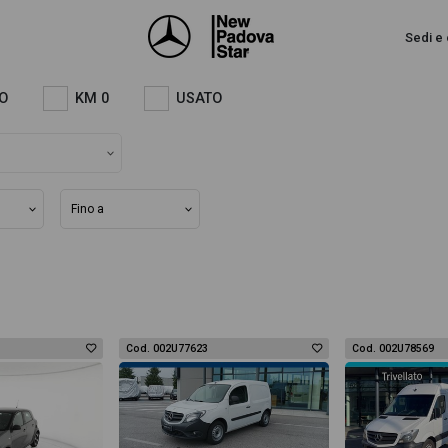
Sedi e 
O
KM 0
USATO
Cod. 002U77623
Cod. 002U78569