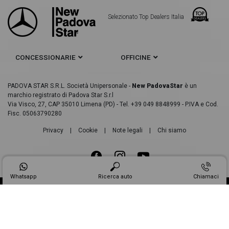
Selezionato Top Dealers Italia
CONCESSIONARIE
OFFICINE
PADOVA STAR S.R.L. Società Unipersonale -
New PadovaStar
è un
marchio registrato di Padova Star S.r.l
Via Visco, 27, CAP 35010 Limena (PD) - Tel. +39 049 8848999 - P.IVA e Cod.
Fisc. 05063790280
Privacy
|
Cookie
|
Note legali
|
Chi siamo
Whatsapp
Ricerca auto
Chiamaci
Made in
Web Industry ®