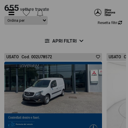
655
vetture trovate
Resetta filtri
APRI FILTRI
USATO Cod. 002U78572
USATO Co