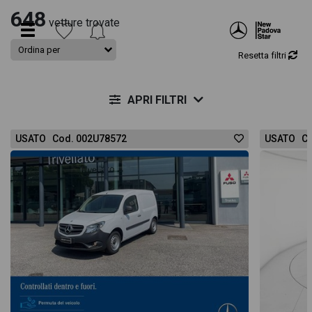
648
vetture trovate
Resetta filtri
APRI FILTRI
USATO Cod. 002U78572
USATO Co