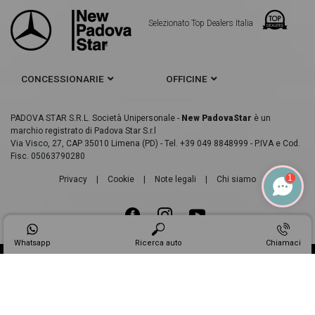
Selezionato Top Dealers Italia
CONCESSIONARIE
OFFICINE
PADOVA STAR S.R.L. Società Unipersonale -
New PadovaStar
è un
marchio registrato di Padova Star S.r.l
Via Visco, 27, CAP 35010 Limena (PD) - Tel. +39 049 8848999 - P.IVA e Cod.
Fisc. 05063790280
1
Privacy
|
Cookie
|
Note legali
|
Chi siamo
Whatsapp
Ricerca auto
Chiamaci
Made in
Web Industry ®