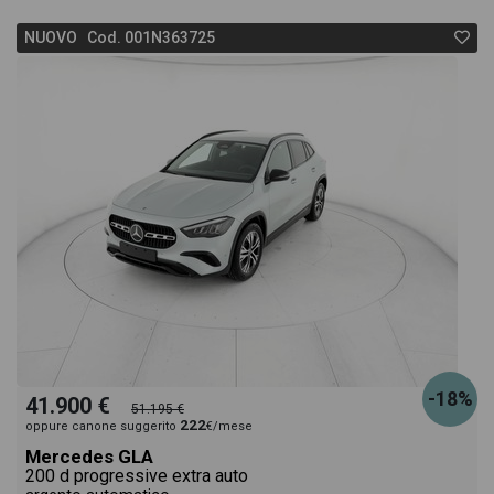
NUOVO Cod. 001N363725
-18%
41.900 €
51.195 €
222
oppure canone suggerito
€/mese
Mercedes GLA
200 d progressive extra auto