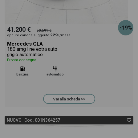
-19%
41.200 €
50.591 €
229
oppure canone suggerito
€/mese
Mercedes GLA
180 amg line extra auto
grigio automatico
Pronta consegna
benzina
automatico
Vai alla scheda >>
NUOVO Cod. 001N364257