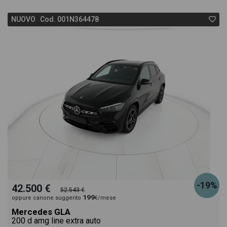
NUOVO Cod. 001N364478
-19%
42.500 €
52.543 €
199
oppure canone suggerito
€/mese
Mercedes GLA
200 d amg line extra auto