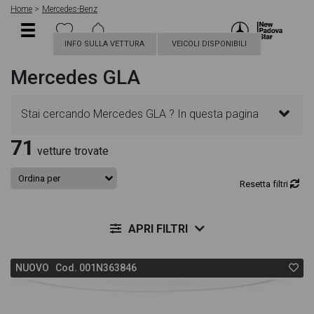
Home
Mercedes-Benz
INFO SULLA VETTURA
VEICOLI DISPONIBILI
Mercedes GLA
Stai cercando Mercedes GLA ? In questa pagina
71
troverai le migliori offerte per acquistare un veicolo
vetture trovate
Mercedes nuovo. Le schede veicolo sono
Resetta filtri
dettagliate e sempre aggiornate in modo da aiutarti
APRI FILTRI
a scegliere quella più adatta alle tue necessità,
NUOVO Cod. 001N363846
sono presenti informazioni essenziali come