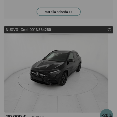
anche il listino prezzi, eventuale offerta e rata
Vai alla scheda >>
consigliata per l'acquisto del veicolo.
NUOVO Cod. 001N364250
-20%