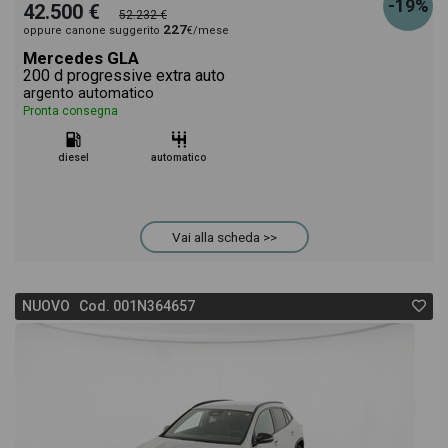
-19%
42.500 €
52.232 €
227
oppure canone suggerito
€/mese
Mercedes GLA
200 d progressive extra auto
argento automatico
Pronta consegna
diesel
automatico
Vai alla scheda >>
NUOVO Cod. 001N364657