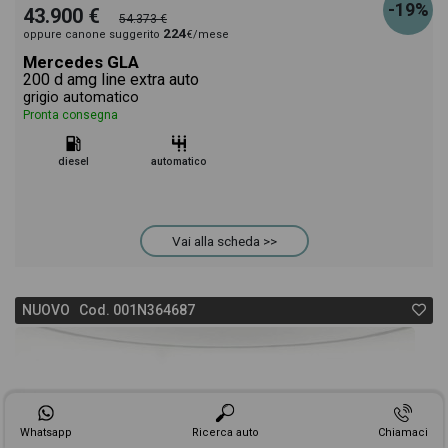
-19%
43.900 €
54.373 €
224
oppure canone suggerito
€/mese
Mercedes GLA
200 d amg line extra auto
grigio automatico
Pronta consegna
diesel
automatico
Vai alla scheda >>
NUOVO Cod. 001N364687
Whatsapp
Ricerca auto
Chiamaci