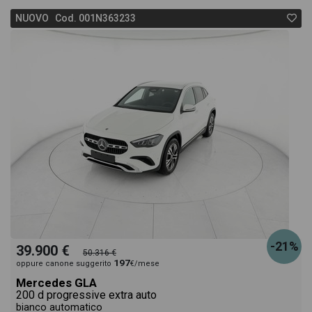
NUOVO Cod. 001N363233
-21%
39.900 €
50.316 €
197
oppure canone suggerito
€/mese
Mercedes GLA
200 d progressive extra auto
bianco automatico