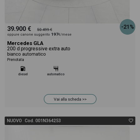
-21%
39.900 €
50.499 €
197
oppure canone suggerito
€/mese
Mercedes GLA
200 d progressive extra auto
bianco automatico
Prenotata
diesel
automatico
Vai alla scheda >>
NUOVO Cod. 001N364253