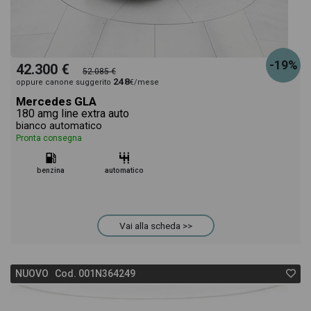
-19%
42.300 €
52.085 €
248
oppure canone suggerito
€/mese
Mercedes GLA
180 amg line extra auto
bianco automatico
Pronta consegna
benzina
automatico
Vai alla scheda >>
NUOVO Cod. 001N364249