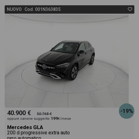
NUOVO Cod. 001N363835
-19%
40.900 €
50.768 €
199
oppure canone suggerito
€/mese
Mercedes GLA
200 d progressive extra auto
nero automatico