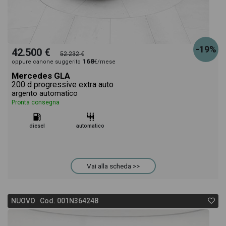
-19%
42.500 €
52.232 €
168
oppure canone suggerito
€/mese
Mercedes GLA
200 d progressive extra auto
argento automatico
Pronta consegna
diesel
automatico
Vai alla scheda >>
NUOVO Cod. 001N364248