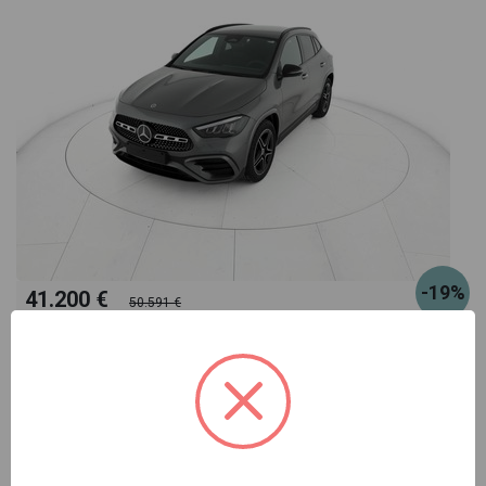
-19%
41.200 €
50.591 €
229
oppure canone suggerito
€/mese
Mercedes GLA
180 amg line extra auto
grigio automatico
Pronta consegna
benzina
automatico