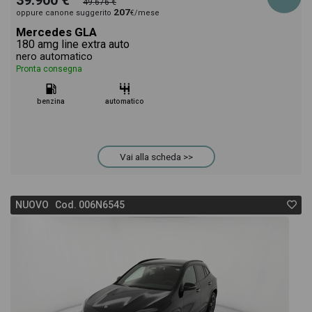
39.900 €
49.676 €
207
oppure canone suggerito
€/mese
Mercedes GLA
180 amg line extra auto
nero automatico
Pronta consegna
benzina
automatico
Vai alla scheda >>
NUOVO Cod. 006N6545