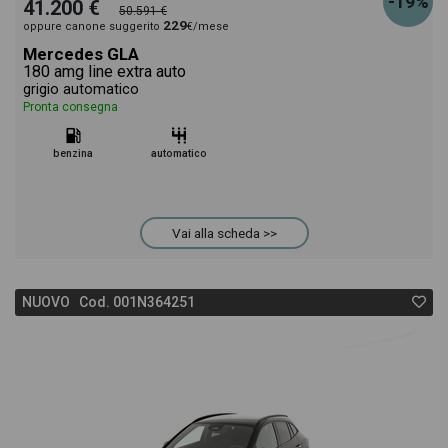
-19%
41.200 €
50.591 €
229
oppure canone suggerito
€/mese
Mercedes GLA
180 amg line extra auto
grigio automatico
Pronta consegna
benzina
automatico
Vai alla scheda >>
NUOVO Cod. 001N364251