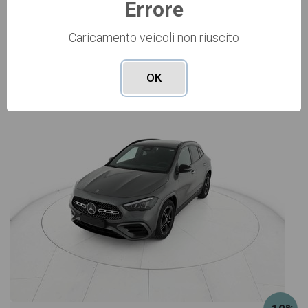
Errore
Caricamento veicoli non riuscito
Vai alla scheda >>
OK
NUOVO Cod. 001N363848