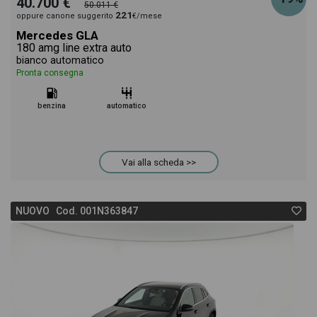
40.700 €
50.011 €
221
oppure canone suggerito
€/mese
Mercedes GLA
180 amg line extra auto
bianco automatico
Pronta consegna
benzina
automatico
Vai alla scheda >>
NUOVO Cod. 001N363847