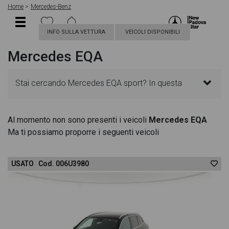
Home
Mercedes-Benz
INFO SULLA VETTURA
VEICOLI DISPONIBILI
Mercedes EQA
Stai cercando Mercedes EQA sport? In questa
pagina troverai le migliori offerte per acquistare un
Al momento non sono presenti i veicoli
Mercedes EQA
Ma ti possiamo proporre i seguenti veicoli
veicolo Mercedes nuovo. Le schede veicolo sono
dettagliate e sempre aggiornate in modo da aiutarti
USATO Cod. 006U3980
a scegliere quella più adatta alle tue necessità,
sono presenti informazioni essenziali come