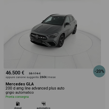
-20%
46.500 €
58.174 €
260
oppure canone suggerito
€/mese
Mercedes GLA
200 d amg line advanced plus auto
grigio automatico
Pronta consegna
diesel
automatico