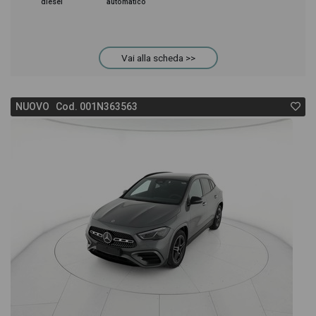
diesel
automatico
Vai alla scheda >>
NUOVO Cod. 001N363563