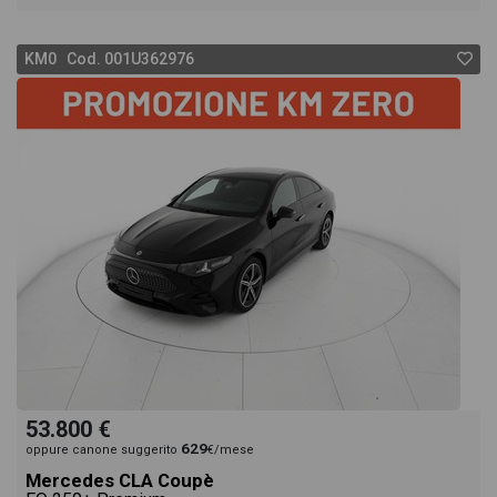
EQA sport troverai anche il listino prezzi, eventuale
KM0 Cod. 001U362976
offerta e rata consigliata per l'acquisto del veicolo.
53.800 €
629
oppure canone suggerito
€/mese
Mercedes CLA Coupè