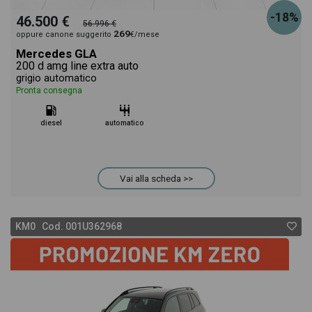
-18%
46.500 €
56.996 €
269
oppure canone suggerito
€/mese
Mercedes GLA
200 d amg line extra auto
grigio automatico
Pronta consegna
diesel
automatico
Vai alla scheda >>
KM0 Cod. 001U362968