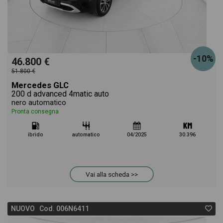
-10%
46.800 €
51.800 €
Mercedes GLC
200 d advanced 4matic auto
nero automatico
Pronta consegna
ibrido
automatico
04/2025
30.396
Vai alla scheda >>
NUOVO Cod. 006N6411