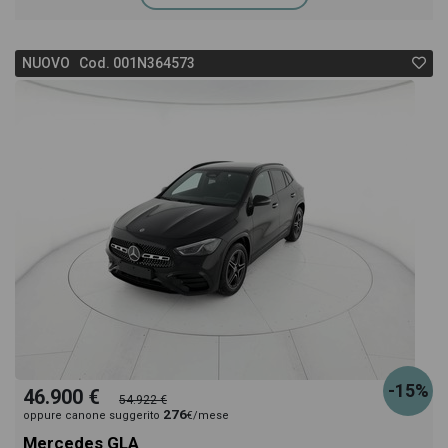
NUOVO Cod. 001N364573
-15%
46.900 €
54.922 €
276
oppure canone suggerito
€/mese
Mercedes GLA