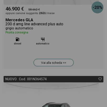
-20%
46.900 €
58.662 €
262
oppure canone suggerito
€/mese
Mercedes GLA
200 d amg line advanced plus auto
grigio automatico
Pronta consegna
diesel
automatico
Vai alla scheda >>
NUOVO Cod. 001N364574