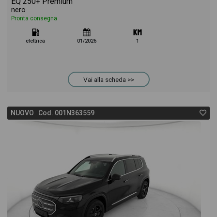
EQ 250+ Premium
nero
Pronta consegna
elettrica
01/2026
1
Vai alla scheda >>
NUOVO Cod. 001N363559