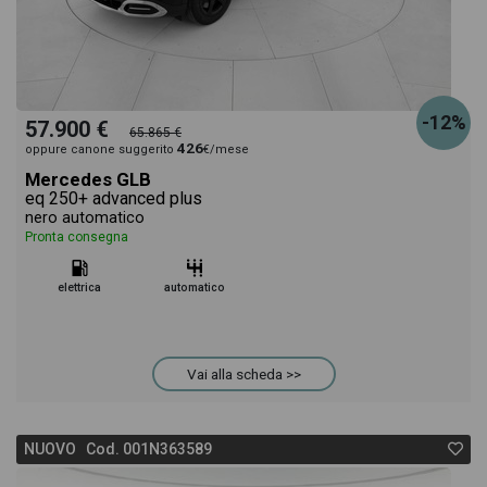
-12%
57.900 €
65.865 €
426
oppure canone suggerito
€/mese
Mercedes GLB
eq 250+ advanced plus
nero automatico
Pronta consegna
elettrica
automatico
Vai alla scheda >>
NUOVO Cod. 001N363589