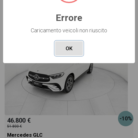
Errore
USATO Cod. 006U4135
Caricamento veicoli non riuscito
OK
-10%
46.800 €
51.800 €
Mercedes GLC