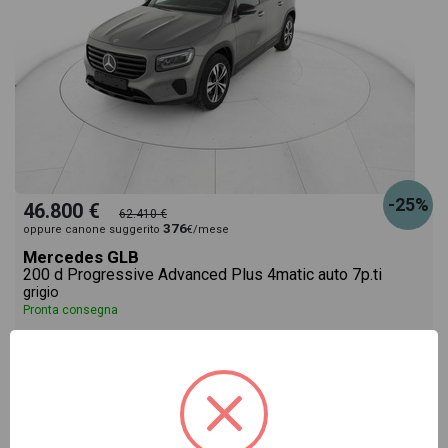
-25%
46.800 €
62.410 €
376
oppure canone suggerito
€/mese
Mercedes GLB
200 d Progressive Advanced Plus 4matic auto 7p.ti
grigio
Pronta consegna
diesel
07/2026
1
Vai alla scheda >>