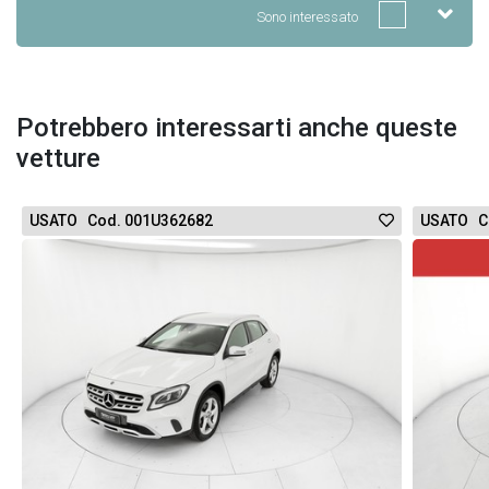
Sono interessato
Potrebbero interessarti anche queste
vetture
USATO Cod. 001U362682
USATO C