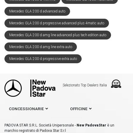
Mercedes GLA 200 d advanced auto
Mercedes GLA 200 d progressive advanced plus 4matic auto
Mercedes GLA 200 d amg line advanced plus tech edition auto
Mercedes GLA 200 d amg line extra auto
Mercedes GLA 200 d progressive extra auto
Selezionato Top Dealers Italia
CONCESSIONARIE
OFFICINE
PADOVA STAR S.R.L. Società Unipersonale -
New PadovaStar
è un
marchio registrato di Padova Star S.r.l