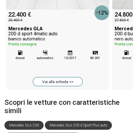
-12%
22.400 €
24.800
25.400 €
27.800 €
Mercedes GLA
Merced
200 d sport 4matic auto
200 d bu
bianco automatico
nero aut
Pronta consegna
Pronta co
diesel
automatico
12/2017
83.001
diesel
Vai alla scheda >>
Scopri le vetture con caratteristiche
simili
Mercedes GLA 200
Mercedes GLA 200 d Sport Plus auto