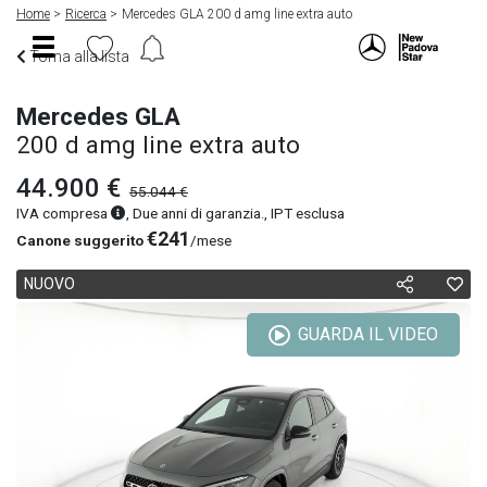
Home
Ricerca
Mercedes GLA 200 d amg line extra auto
Torna alla lista
Mercedes GLA
200 d amg line extra auto
44.900 €
55.044 €
IVA compresa
, Due anni di garanzia., IPT esclusa
€241
Canone suggerito
/mese
NUOVO
GUARDA IL VIDEO