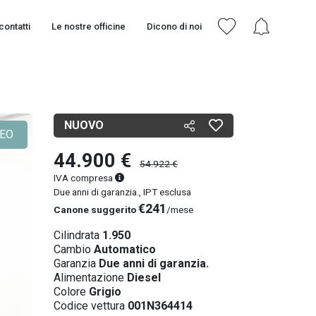
contatti
Le nostre officine
Dicono di noi
NUOVO
DEO
44.900 €
54.922 €
IVA compresa
Due anni di garanzia., IPT esclusa
€241
Canone suggerito
/mese
Cilindrata
1.950
Cambio
Automatico
Garanzia
Due anni di garanzia.
Alimentazione
Diesel
Colore
Grigio
Codice vettura
001N364414