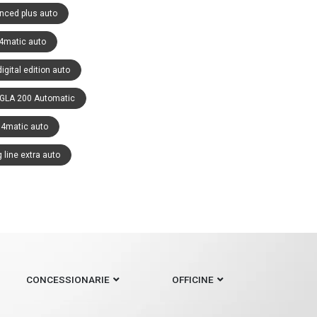
nced plus auto
4matic auto
gital edition auto
GLA 200 Automatic
 4matic auto
line extra auto
CONCESSIONARIE
OFFICINE