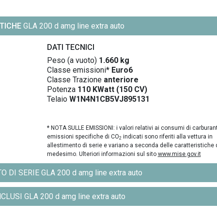
TICHE
GLA 200 d amg line extra auto
DATI TECNICI
Peso (a vuoto)
1.660 kg
Classe emissioni*
Euro6
Classe Trazione
anteriore
Potenza
110 KWatt (150 CV)
Telaio
W1N4N1CB5VJ895131
* NOTA SULLE EMISSIONI: i valori relativi ai consumi di carburant
emissioni specifiche di CO
indicati sono riferiti alla vettura in
2
allestimento di serie e variano a seconda delle caratteristiche 
medesimo. Ulteriori informazioni sul sito
www.mise.gov.it
DI SERIE GLA 200 d amg line extra auto
LUSI GLA 200 d amg line extra auto