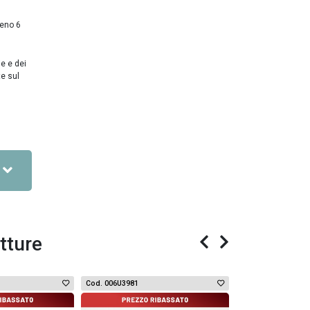
meno 6
ie e dei
te sul
tture
Cod. 006U3981
Cod. 001U361918