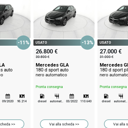
-11%
-13%
USATO
USATO
26.800 €
27.000 €
30.800 €
31.000 €
LA
Mercedes GLA
Mercedes G
s auto
180 d sport auto
180 d sport p
co
nero automatico
nero automati
Pronta consegna
Pronta consegna
09/2020
95.214
diesel
automatico
03/2022
110.640
diesel
automatico
scheda >>
Vai alla scheda >>
Vai alla 