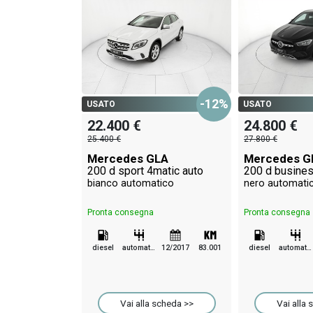
-12%
USATO
USATO
22.400 €
24.800 €
25.400 €
27.800 €
Mercedes GLA
Mercedes G
200 d sport 4matic auto
200 d busines
bianco automatico
nero automati
Pronta consegna
Pronta consegna
diesel
automatico
12/2017
83.001
diesel
automatico
Vai alla scheda >>
Vai alla 