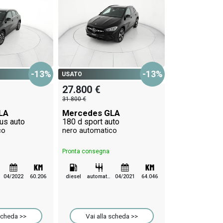
USATO
28.800 €
-13%
-13%
USATO
32.800 €
27.800 €
Mercedes G
31.800 €
200 d premium
bianco automa
LA
Mercedes GLA
lus auto
180 d sport auto
co
nero automatico
Pronta consegna
Pronta consegna
diesel
automatico
04/2022
60.206
diesel
automatico
04/2021
64.046
Vai alla 
scheda >>
Vai alla scheda >>