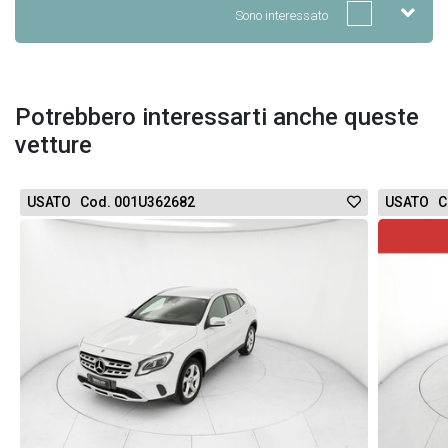
Sono interessato
Potrebbero interessarti anche queste
vetture
USATO Cod. 001U362682
USATO C