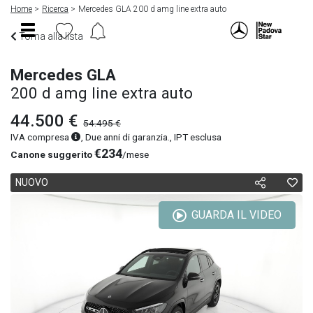
Home
Ricerca
Mercedes GLA 200 d amg line extra auto
Torna alla lista
Mercedes GLA
200 d amg line extra auto
44.500 €
54.495 €
IVA compresa
, Due anni di garanzia., IPT esclusa
€234
Canone suggerito
/mese
NUOVO
GUARDA IL VIDEO