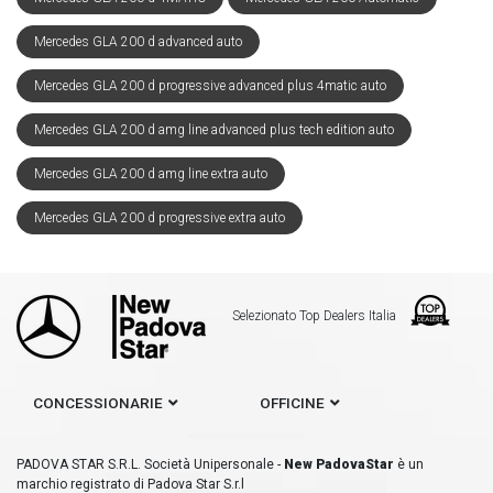
Mercedes GLA 200 d advanced auto
Mercedes GLA 200 d progressive advanced plus 4matic auto
Mercedes GLA 200 d amg line advanced plus tech edition auto
Mercedes GLA 200 d amg line extra auto
Mercedes GLA 200 d progressive extra auto
Selezionato Top Dealers Italia
CONCESSIONARIE
OFFICINE
PADOVA STAR S.R.L. Società Unipersonale -
New PadovaStar
è un
marchio registrato di Padova Star S.r.l