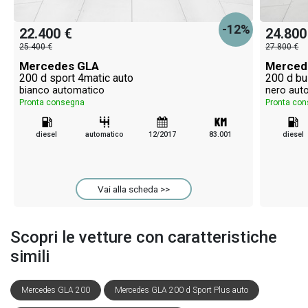
-12%
22.400 €
24.800
25.400 €
27.800 €
Mercedes GLA
Merced
200 d sport 4matic auto
200 d bu
bianco automatico
nero aut
Pronta consegna
Pronta co
diesel
automatico
12/2017
83.001
diesel
Vai alla scheda >>
Scopri le vetture con caratteristiche
simili
Mercedes GLA 200
Mercedes GLA 200 d Sport Plus auto