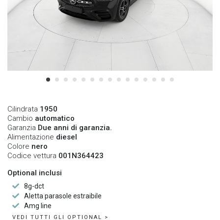
Cilindrata
1950
Cambio
automatico
Garanzia
Due anni di garanzia.
Alimentazione
diesel
Colore
nero
Codice vettura
001N364423
Optional inclusi
8g-dct
Aletta parasole estraibile
Amg line
VEDI TUTTI GLI OPTIONAL >