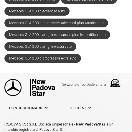
Mercedes GLA 200 d advanced auto
Mercedes GLA 200 d progressive advanced plus 4matic auto
Mercedes GLA 200 d amg line advanced plus tech edition auto
Mercedes GLA 200 d amg line extra auto
Mercedes GLA 200 d progressive extra auto
Selezionato Top Dealers Italia
CONCESSIONARIE
OFFICINE
PADOVA STAR S.R.L. Società Unipersonale -
New PadovaStar
è un
marchio registrato di Padova Star S.r.l