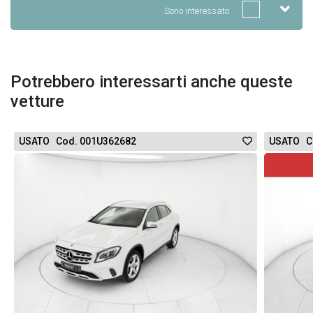
Sono interessato
Potrebbero interessarti anche queste
vetture
USATO Cod. 001U362682
USATO C