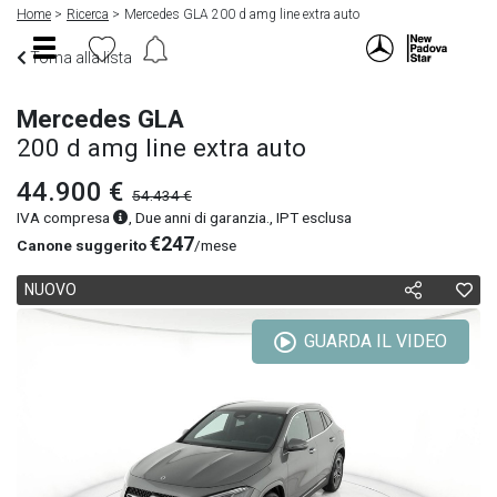
Home
Ricerca
Mercedes GLA 200 d amg line extra auto
Torna alla lista
Mercedes GLA
200 d amg line extra auto
44.900 €
54.434 €
IVA compresa
, Due anni di garanzia., IPT esclusa
€247
Canone suggerito
/mese
NUOVO
GUARDA IL VIDEO