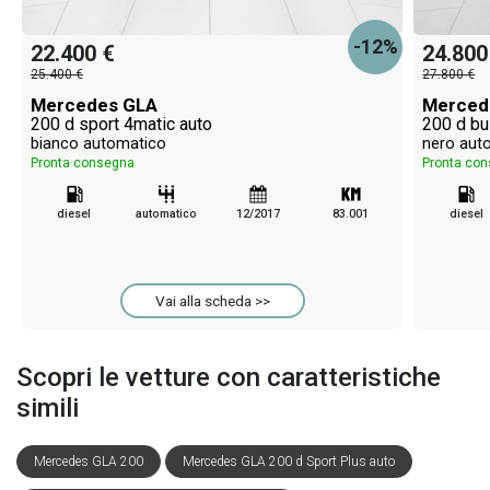
-12%
22.400 €
24.800
25.400 €
27.800 €
Mercedes GLA
Merced
200 d sport 4matic auto
200 d bu
bianco automatico
nero aut
Pronta consegna
Pronta co
diesel
automatico
12/2017
83.001
diesel
Vai alla scheda >>
Scopri le vetture con caratteristiche
simili
Mercedes GLA 200
Mercedes GLA 200 d Sport Plus auto