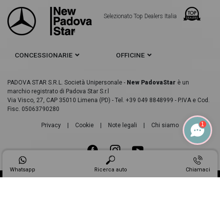
Selezionato Top Dealers Italia
CONCESSIONARIE
OFFICINE
PADOVA STAR S.R.L. Società Unipersonale -
New PadovaStar
è un
marchio registrato di Padova Star S.r.l
Via Visco, 27, CAP 35010 Limena (PD) - Tel. +39 049 8848999 - P.IVA e Cod.
Fisc. 05063790280
1
Privacy
|
Cookie
|
Note legali
|
Chi siamo
Whatsapp
Ricerca auto
Chiamaci
Made in
Web Industry ®