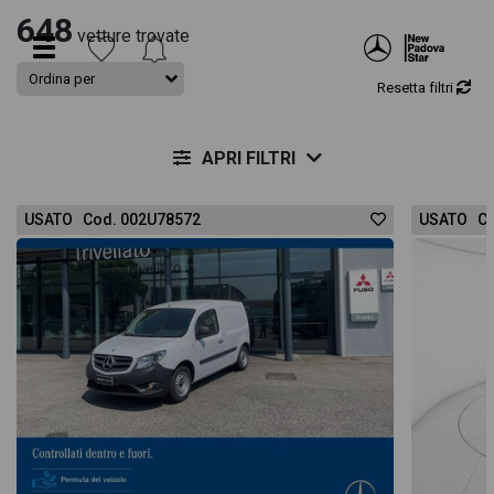
648
vetture trovate
Resetta filtri
APRI FILTRI
USATO Cod. 002U78572
USATO Co