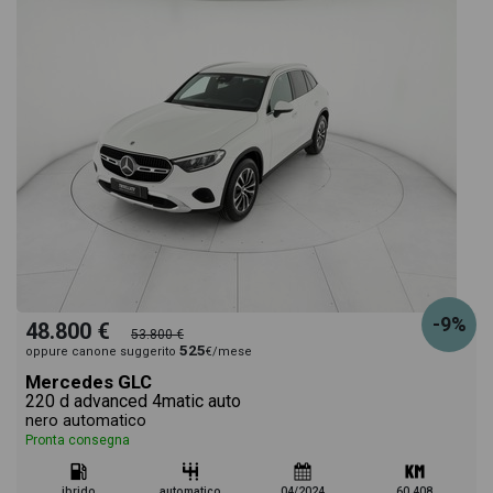
-9%
48.800 €
53.800 €
525
oppure canone suggerito
€/mese
Mercedes GLC
220 d advanced 4matic auto
nero automatico
Pronta consegna
ibrido
automatico
04/2024
60.408