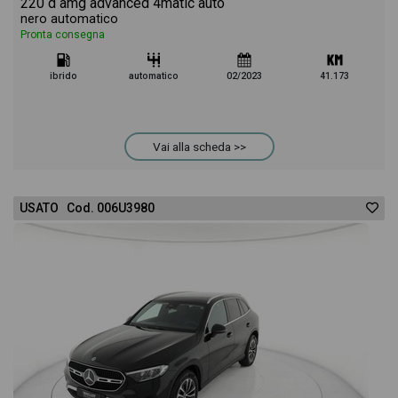
220 d amg advanced 4matic auto
nero automatico
Pronta consegna
ibrido
automatico
02/2023
41.173
Vai alla scheda >>
USATO Cod. 006U3980