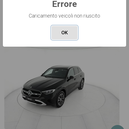
Errore
Caricamento veicoli non riuscito
Vai alla scheda >>
OK
USATO Cod. 006U4072