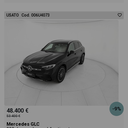
USATO Cod. 006U4073
-9%
48.400 €
53.400 €
Mercedes GLC