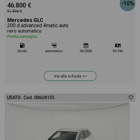
-10%
46.800 €
51.800 €
Mercedes GLC
200 d advanced 4matic auto
nero automatico
Pronta consegna
ibrido
automatico
04/2025
30.396
Vai alla scheda >>
USATO Cod. 006U4135