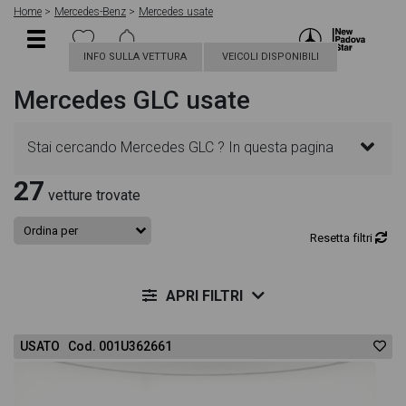
Home
Mercedes-Benz
Mercedes usate
INFO SULLA VETTURA
VEICOLI DISPONIBILI
Mercedes GLC usate
Stai cercando Mercedes GLC ? In questa pagina
27
troverai le migliori offerte per acquistare un veicolo
vetture trovate
Mercedes usato. Le schede veicolo sono
Resetta filtri
dettagliate e sempre aggiornate in modo da aiutarti
APRI FILTRI
a scegliere quella più adatta alle tue necessità,
USATO Cod. 001U362661
sono presenti informazioni essenziali come