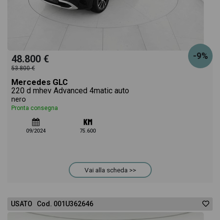
-9%
48.800 €
53.800 €
Mercedes GLC
220 d mhev Advanced 4matic auto
nero
Pronta consegna
09/2024
75.600
Vai alla scheda >>
USATO Cod. 001U362646