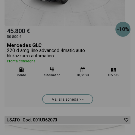
-10%
45.800 €
50.800 €
Mercedes GLC
220 d amg line advanced 4matic auto
blu/azzurro automatico
Pronta consegna
ibrido
automatico
01/2023
105.515
Vai alla scheda >>
USATO Cod. 001U362073