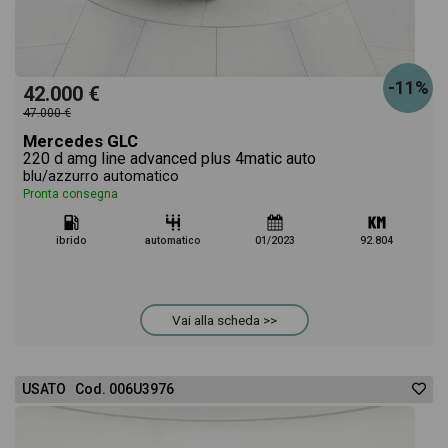
-11%
42.000 €
47.000 €
Mercedes GLC
220 d amg line advanced plus 4matic auto
blu/azzurro automatico
Pronta consegna
ibrido
automatico
01/2023
92.804
Vai alla scheda >>
USATO Cod. 006U3976