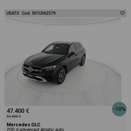
USATO Cod. 001U362579
-10%
47.400 €
52.400 €
Mercedes GLC
200 d advanced 4matic auto