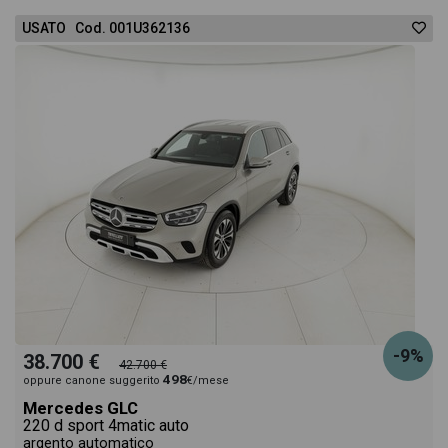
USATO Cod. 001U362136
-9%
38.700 €
42.700 €
498
oppure canone suggerito
€/mese
Mercedes GLC
220 d sport 4matic auto
argento automatico