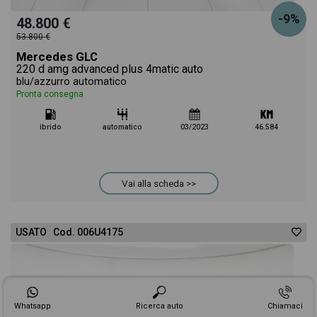
-9%
48.800 €
53.800 €
Mercedes GLC
220 d amg advanced plus 4matic auto
blu/azzurro automatico
Pronta consegna
ibrido
automatico
03/2023
46.584
Vai alla scheda >>
USATO Cod. 006U4175
Whatsapp
Ricerca auto
Chiamaci