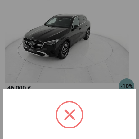
-10%
46.000 €
51.000 €
Mercedes GLC
220 d advanced 4matic auto
nero automatico
Pronta consegna
ibrido
automatico
09/2024
118.150