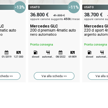
-13%
-11%
USATO
USATO
36.800 €
38.700 €
41.300 €
450
oppure canone suggerito
€/mese
oppure canone su
LC
Mercedes GLC
Mercedes G
matic auto
200 d premium 4matic auto
220 d sport 4
co
nero automatico
argento autom
Pronta consegna
Pronta consegna
01/2019
127.000
diesel
automatico
08/2022
69.809
diesel
automatico
scheda >>
Vai alla scheda >>
Vai alla 