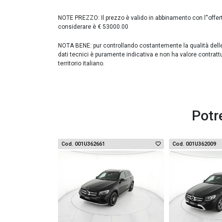
NOTE PREZZO: Il prezzo è valido in abbinamento con l''offer
considerare è € 53000.00
NOTA BENE: pur controllando costantemente la qualità delle in
dati tecnici è puramente indicativa e non ha valore contratt
territorio italiano.
Potr
Cod. 001U362661
Cod. 001U362009