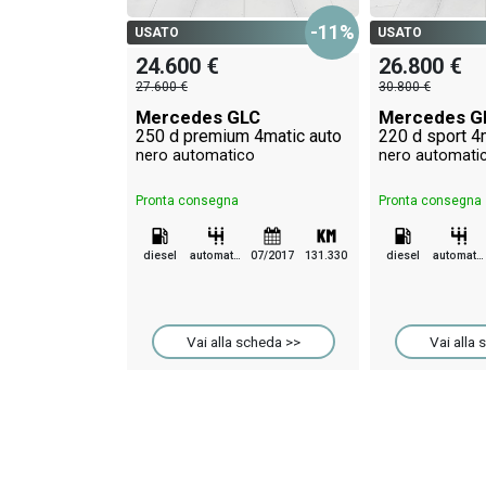
-11%
USATO
USATO
24.600 €
26.800 €
27.600 €
30.800 €
Mercedes GLC
Mercedes G
250 d premium 4matic auto
220 d sport 4
nero automatico
nero automati
Pronta consegna
Pronta consegna
diesel
automatico
07/2017
131.330
diesel
automatico
Vai alla scheda >>
Vai alla 