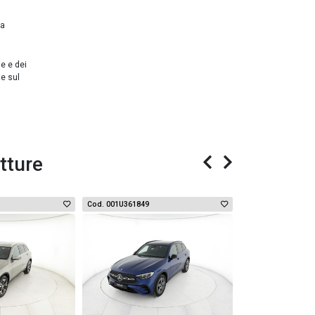
da
ie e dei
te sul
tture
Cod. 001U361849
Cod. 006U3976
USATO