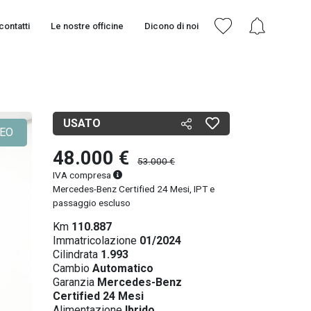
contatti
Le nostre officine
Dicono di noi
USATO
DEO
48.000 €
53.000 €
IVA compresa
Mercedes-Benz Certified 24 Mesi, IPT e
passaggio escluso
Km
110.887
Immatricolazione
01/2024
Cilindrata
1.993
Cambio
Automatico
Garanzia
Mercedes-Benz
Certified 24 Mesi
Alimentazione
Ibrido