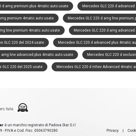
 d amg premium plus 4matic auto usate
Mercedes GLC 220 d advanced 
amg premium 4matic auto usate
Mercedes GLC 220 d amg line premium p
mg line premium 4matic auto usate
Mercedes GLC 220 d amg advanced p
s GLC 220 del 2024 usate
Mercedes GLC 220 d advanced plus 4matic au
amg line advanced plus 4matic auto usate
Mercedes GLC 220 d exclusi
 GLC 220 del 2025 usate
Mercedes GLC 220 d mhev Advanced 4matic a
ers Italia
ar
è un marchio registrato di Padova Star S.r.l
9 - P.IVA e Cod. Fisc. 05063790280
Privacy
|
Cook