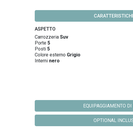
CARATTERISTICH
ASPETTO
Carrozzeria
Suv
Porte
5
Posti
5
Colore esterno
Grigio
Interni
nero
EQUIPAGGIAMENTO DI SE
OPTIONAL INCLUSI 