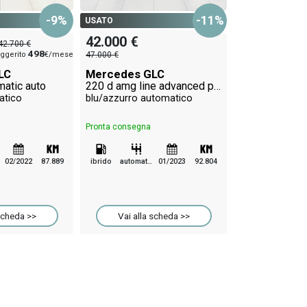
43.000 €
-9%
-11%
USATO
48.000 €
42.000 €
42.700 €
Mercedes G
498
ggerito
€/mese
47.000 €
bianco automa
LC
Mercedes GLC
matic auto
220 d amg line advanced plus 4matic auto
atico
blu/azzurro automatico
Pronta consegna
Pronta consegna
ibrido
automatico
02/2022
87.889
ibrido
automatico
01/2023
92.804
Vai alla 
scheda >>
Vai alla scheda >>