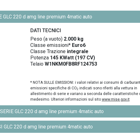
E
GLC 220 d amg line premium 4matic auto
DATI TECNICI
Peso (a vuoto)
2.000 kg
Classe emissioni*
Euro6
Classe Trazione
integrale
Potenza
145 KWatt (197 CV)
Telaio
W1NKM0FB8RF124753
* NOTA SULLE EMISSIONI: i valori relativi ai consumi di carburant
emissioni specifiche di CO
indicati sono riferiti alla vettura in
2
allestimento di serie e variano a seconda delle caratteristiche 
medesimo. Ulteriori informazioni sul sito
www.mise.gov.it
RIE GLC 220 d amg line premium 4matic auto
GLC 220 d amg line premium 4matic auto