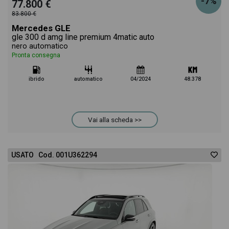
-7%
77.800 €
83.800 €
Mercedes GLE
gle 300 d amg line premium 4matic auto
nero automatico
Pronta consegna
ibrido
automatico
04/2024
48.378
Vai alla scheda >>
USATO Cod. 001U362294