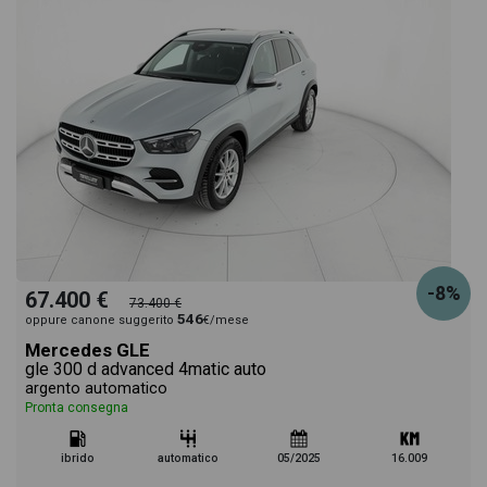
-8%
67.400 €
73.400 €
546
oppure canone suggerito
€/mese
Mercedes GLE
gle 300 d advanced 4matic auto
argento automatico
Pronta consegna
ibrido
automatico
05/2025
16.009