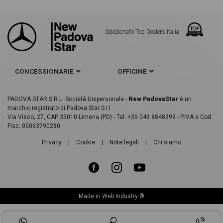
Mercedes GLE 300 d 4Matic Premium usate
Selezionato Top Dealers Italia
Mercedes GLE 300 d advanced 4matic auto usate
Mercedes GLE 300 d amg line advanced plus 4matic auto
usate
CONCESSIONARIE
OFFICINE
Mercedes GLE 300 d amg line premium 4matic auto usate
PADOVA STAR S.R.L. Società Unipersonale -
New PadovaStar
è un
Mercedes GLE 300 d mhev premium 4matic auto usate
marchio registrato di Padova Star S.r.l
Via Visco, 27, CAP 35010 Limena (PD) - Tel. +39 049 8848999 - P.IVA e Cod.
Fisc. 05063790280
Mercedes GLE 300 d mhev premium plus 4matic auto usate
Privacy
|
Cookie
|
Note legali
|
Chi siamo
Mercedes GLE 300 d mhev sport 4matic auto usate
Mercedes GLE 300 d premium 4matic auto usate
Mercedes GLE 300 d premium plus 4matic auto usate
Made in
Web Industry ®
Mercedes GLE 300 d Sport 4matic auto usate