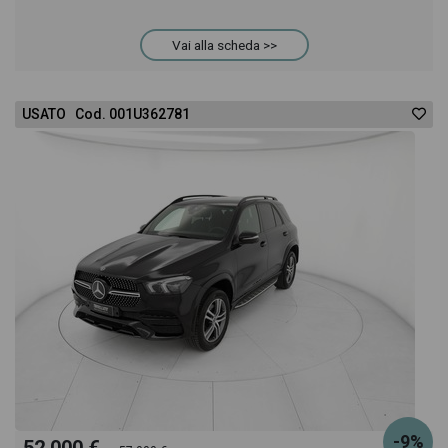
anche il listino prezzi, eventuale offerta e rata
Vai alla scheda >>
consigliata per l'acquisto del veicolo.
USATO Cod. 001U362781
-9%