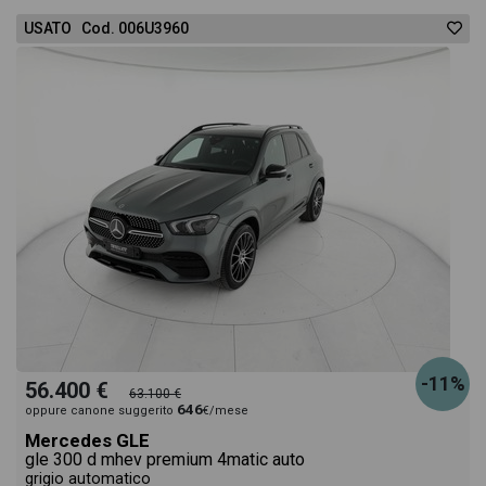
USATO Cod. 006U3960
-11%
56.400 €
63.100 €
646
oppure canone suggerito
€/mese
Mercedes GLE
gle 300 d mhev premium 4matic auto
grigio automatico