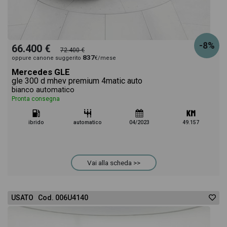
-8%
66.400 €
72.400 €
837
oppure canone suggerito
€/mese
Mercedes GLE
gle 300 d mhev premium 4matic auto
bianco automatico
Pronta consegna
ibrido
automatico
04/2023
49.157
Vai alla scheda >>
USATO Cod. 006U4140