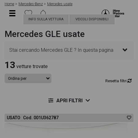
Home
Mercedes-Benz
Mercedes usate
INFO SULLA VETTURA
VEICOLI DISPONIBILI
Mercedes GLE usate
Stai cercando Mercedes GLE ? In questa pagina
13
troverai le migliori offerte per acquistare un veicolo
vetture trovate
Mercedes usato. Le schede veicolo sono
Resetta filtri
dettagliate e sempre aggiornate in modo da aiutarti
APRI FILTRI
a scegliere quella più adatta alle tue necessità,
USATO Cod. 001U362787
sono presenti informazioni essenziali come