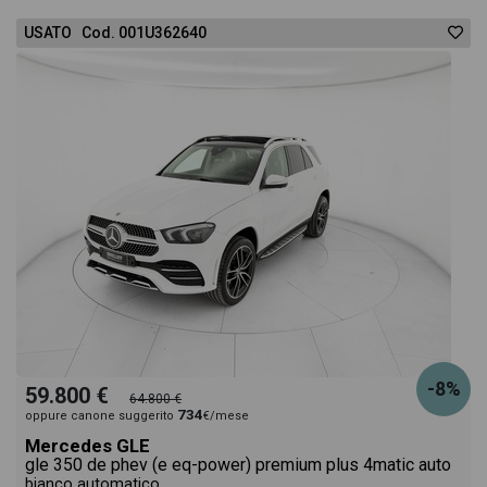
USATO Cod. 001U362640
-8%
59.800 €
64.800 €
734
oppure canone suggerito
€/mese
Mercedes GLE
gle 350 de phev (e eq-power) premium plus 4matic auto
bianco automatico