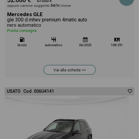
52.000 €
57.000 €
561
oppure canone suggerito
€/mese
Mercedes GLE
gle 300 d mhev premium 4matic auto
nero automatico
Pronta consegna
ibrido
automatico
06/2023
108.291
Vai alla scheda >>
USATO Cod. 006U4141