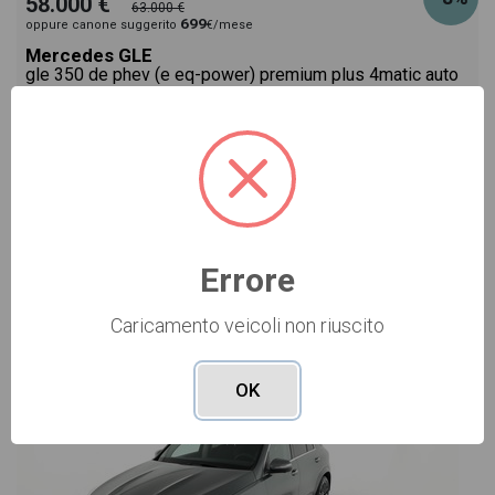
58.000 €
63.000 €
699
oppure canone suggerito
€/mese
Mercedes GLE
gle 350 de phev (e eq-power) premium plus 4matic auto
grigio automatico
Pronta consegna
ibrido
automatico
12/2022
84.098
Vai alla scheda >>
Errore
Caricamento veicoli non riuscito
USATO Cod. 006U3997
OK