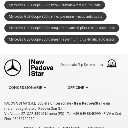
Mercedes GLE Coupè 300 d mhev ultimate 4matic auto usate
Mercedes GLE Coupè 300 d mhev premium 4matic auto usate
Mercedes GLE Coupè 300 d amg line advanced plus 4matic auto usate
Mercedes GLE Coupè 300 d amg line premium plus 4matic auto usate
Selezionato Top Dealers Italia
CONCESSIONARIE
OFFICINE
PADOVA STAR S.R.L. Società Unipersonale -
New PadovaStar
è un
marchio registrato di Padova Star S.r.l
Via Visco, 27, CAP 35010 Limena (PD) - Tel. +39 049 8848999 - P.IVA e Cod.
Fisc. 05063790280