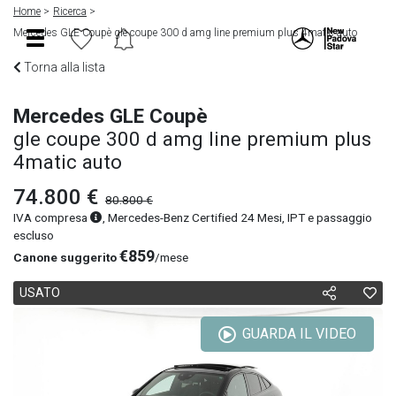
Home
Ricerca
Mercedes GLE Coupè gle coupe 300 d amg line premium plus 4matic auto
Torna alla lista
Mercedes GLE Coupè
gle coupe 300 d amg line premium plus
4matic auto
74.800 €
80.800 €
IVA compresa
, Mercedes-Benz Certified 24 Mesi, IPT e passaggio
escluso
€859
Canone suggerito
/mese
USATO
GUARDA IL VIDEO