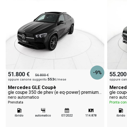
-9%
51.800 €
55.200
56.800 €
553
oppure canone suggerito
€/mese
oppure can
Mercedes GLE Coupè
Merced
gle coupe 350 de phev (e eq-power) premium 4matic auto
nero automatico
nero aut
Prenotata
Pronta co
ibrido
automatico
07/2022
114.878
ibrido