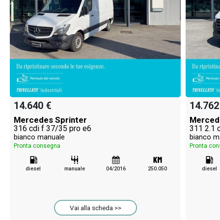
14.640 €
14.762
Mercedes Sprinter
Mercede
316 cdi f 37/35 pro e6
311 2.1 
bianco manuale
bianco m
Pronta consegna
Pronta co
diesel
manuale
04/2016
250.050
diesel
Vai alla scheda >>