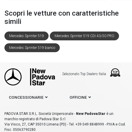
Scopri le vetture con caratteristiche
simili
Mercedes Sprinter 519
Mercedes Sprinter 519 CDI 43/50 PRO
Mercedes Sprinter 519 bianco
Selezionato Top Dealers Italia
CONCESSIONARIE
OFFICINE
PADOVA STAR S.R.L. Società Unipersonale -
New PadovaStar
è un
marchio registrato di Padova Star S.r.l
Via Visco, 27, CAP 35010 Limena (PD) - Tel. +39 049 8848999 - P.IVA e Cod.
Fisc. 05063790280