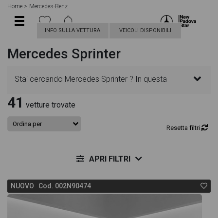
Home
Mercedes-Benz
INFO SULLA VETTURA
VEICOLI DISPONIBILI
Mercedes Sprinter
Stai cercando Mercedes Sprinter ? In questa
41
pagina troverai le migliori offerte per acquistare un
vetture trovate
veicolo Mercedes nuovo. Le schede veicolo sono
Resetta filtri
dettagliate e sempre aggiornate in modo da aiutarti
APRI FILTRI
a scegliere quella più adatta alle tue necessità,
NUOVO Cod. 002N90474
sono presenti informazioni essenziali come