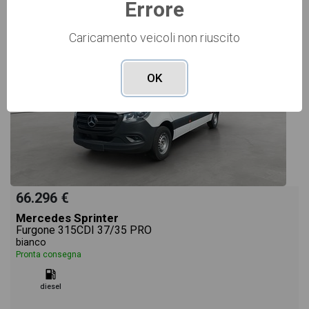
Errore
Caricamento veicoli non riuscito
OK
66.296 €
Mercedes Sprinter
Furgone 315CDI 37/35 PRO
bianco
Pronta consegna
diesel