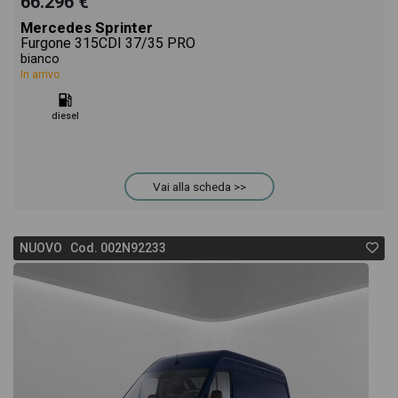
66.296 €
Mercedes Sprinter
Furgone 315CDI 37/35 PRO
bianco
In arrivo
diesel
Vai alla scheda >>
NUOVO Cod. 002N92233