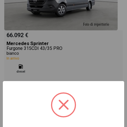
66.092 €
Mercedes Sprinter
Furgone 315CDI 43/35 PRO
bianco
In arrivo
diesel
Vai alla scheda >>
NUOVO Cod. 002N93905