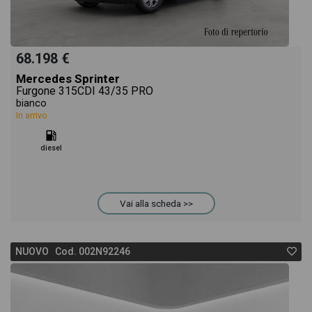
68.198 €
Mercedes Sprinter
Furgone 315CDI 43/35 PRO
bianco
In arrivo
diesel
Vai alla scheda >>
NUOVO Cod. 002N92246