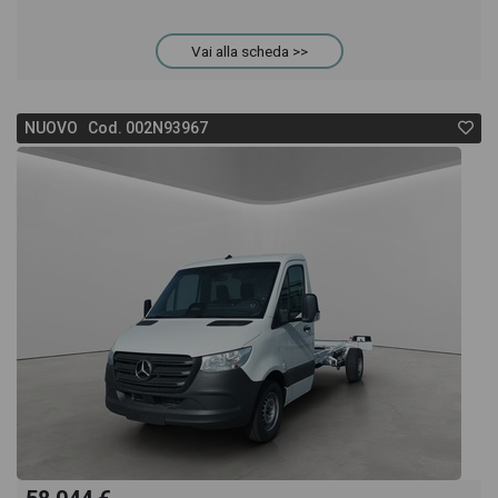
Sprinter troverai anche il listino prezzi, eventuale
Vai alla scheda >>
offerta e rata consigliata per l'acquisto del veicolo.
NUOVO Cod. 002N93967