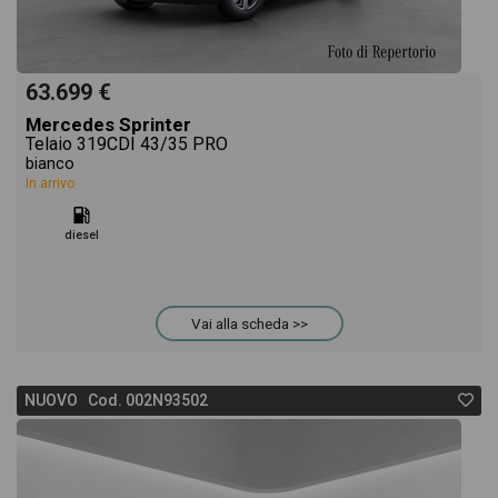
63.699 €
Mercedes Sprinter
Telaio 319CDI 43/35 PRO
bianco
In arrivo
diesel
Vai alla scheda >>
NUOVO Cod. 002N93502